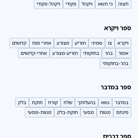
תצוה
כי תשא
ויקהל
פקודי
ויקהל-פקודי
ספר ויקרא
ויקרא
צו
שמיני
תזריע
מצורע
אחרי מות
קדושים
אמור
בהר
בחוקותי
תזריע-מצורע
אחרי-קדושים
בהר-בחוקותי
ספר במדבר
במדבר
נשא
בהעלותך
שלח
קורח
חוקת
בלק
פינחס
מטות
מסעי
חוקת-בלק
מטות-מסעי
ספר דברים