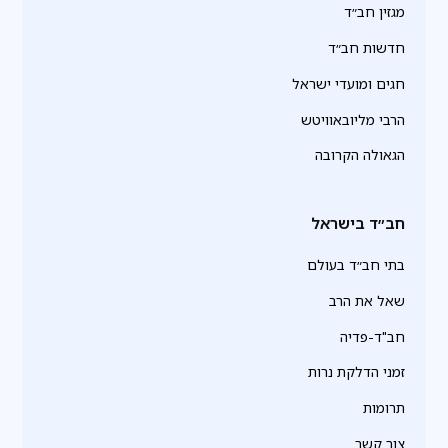
מגזין חב״ד
חדשות חב״ד
חגים ומועדי ישראל
הרבי מליובאוויטש
הגאולה הקרובה
חב״ד בישראל
בתי חב״ד בעולם
שאל את הרב
חב"ד-פדיה
זמני הדלקת נרות
תרומות
צור קשר