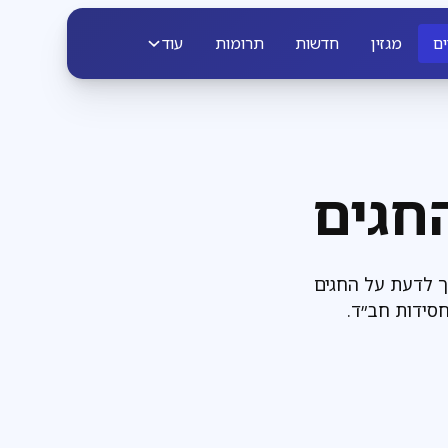
ים
מגזין
חדשות
תרומות
עוד
חגים
ך לדעת על החגים
סידות חב״ד.