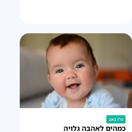
ט"ו באב
כמהים לאהבה גלויה