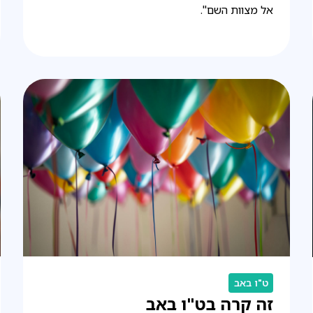
אל מצוות השם".
ט"ו באב
זה קרה בט"ו באב