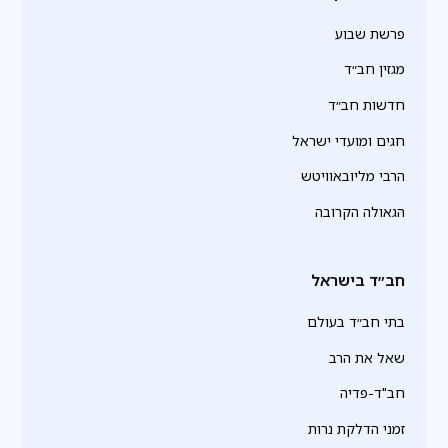
פרשת שבוע
מגזין חב״ד
חדשות חב״ד
חגים ומועדי ישראל
הרבי מליובאוויטש
הגאולה הקרובה
חב״ד בישראל
בתי חב״ד בעולם
שאל את הרב
חב"ד-פדיה
זמני הדלקת נרות