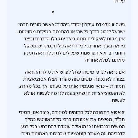
עליו?!
*
גישה זו מלמדת עיקרון יסודי ביהדות: כאשר מורים חכמי
ישראל לנהוג בדרך כלשהי או להתנסח במילים מסוימות –
אין מקום לשיקולים מסוג כיצד יתקבלו הדברים וכיצד
ניראה בעיני אחרים. לכל הוראה של חכמינו יש משקל
רוחני רב, ולא הפרשנות שעלולים לתת להוראה תמנע
מאתנו למלא אחריה.
אם נראה לנו כי מישהו עלול לפרש את מילוי ההוראה
בצורה לא נכונה, משום שזה מעורר אצלו אסוציאציות
חמורות – כדאי שנעמיד אותו על טעותו. אך בכל מקרה,
לא האסוציאציות הן שתקבענה לנו מה לעשות או לא
לעשות.
זו אפוא התשובה לכל התוהים למיניהם, כיצד אנו, חסידי
חב"ד, מפיצים את אמונתנו ברבי מליובאוויטש כמלך
המשיח ובנבואתו כי הגאולה עומדת להתרחש בכל רגע.
לדבריהם, זה מעורר קונוטציות שכרוכות באמונות גויים