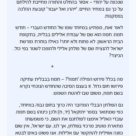
שנכפה על יהודי – אסור בהחלט והתורה מחייבת להילחם
על כך גם במחיר החיים. 'ייהרג ואל יעבור' קובעת ההלכה
בפסקנות.
לאור זאת, מפתיע במיוחד שמו של החודש העברי – חודש
תמוז. תמוז הוא שם של עבודת אלילים בבלית, בתקופת
הבית הראשון. לא פחות ולא יותר! כאילו בוחרת מורשת
ישראל להנציח שם של פולחן אלילי ולהופכו לשגור בפי כול.
הכיצד?
*
מה בכלל פירוש המילה 'תמוז'? – תמוז בבבלית עתיקה
פירושו חום גדול. זו בעצם הסיבה שהחודש הנוכחי נקרא
בשם תמוז, משום שבו לוהטת השמש.
גם הפולחן הבבלי המדובר היה כרוך בחום גבוה במיוחד,
כפי שמתואר בספר יחזקאל (יד, ח) ולכן כינוהו בשם תמוז.
עובדי האליל אימצו לפולחנם את השם, כי משמעותו
מתארת מוטיב מרכזי בפולחן, אך לנו, עם ישראל, אין שום
כוונה אווילית להתקשר עם אלילות. אנו פשוט באים לבטא