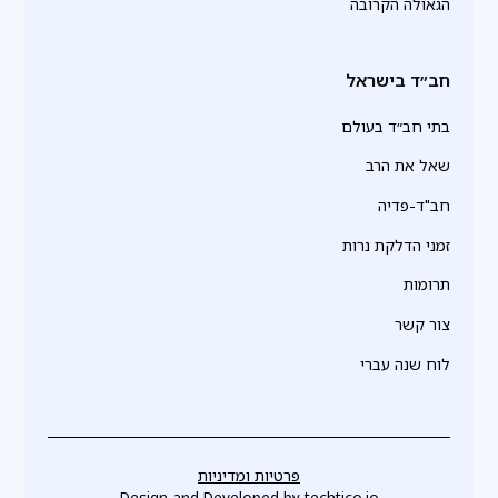
הגאולה הקרובה
חב״ד בישראל
בתי חב״ד בעולם
שאל את הרב
חב"ד-פדיה
זמני הדלקת נרות
תרומות
צור קשר
לוח שנה עברי
פרטיות ומדיניות
Design and Developed by
techtico.io