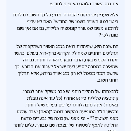
את מזג האוויר הלוהט האופייני לחודש.
אלא שעדיין יש מקום להבהרה, מדוע כל כך חשוב לנו לתת
ביטוי למזג האוויר בשמו של החודש? האם לא עדיף
להימנע משם שמעורר קונוטציה אלילית, גם אם אין שום
כוונה לכך?
התשובה היא, שהיהדות רואה במזג האוויר השתקפות של
תהליכים רוחניים שמחולל הקדוש-ברוך-הוא בעולם. כאשר
יוקדת השמש בעוז, הדבר נובע מהארה רוחנית גבוהה
שמאירה במטרה לסייע לעם ישראל לעבוד את הבורא. כך
שהשם תמוז מסמל לא רק מזג אוויר גרידא, אלא תהליך
רוחני חשוב.
להנצחתו של תהליך רוחני יש כבר משקל אחר לגמרי.
קונוטציה שלילית כזו או אחרת (כל עוד אינה גובלת
באיסור) אינה סיבה לוותר על שם בעל משקל רוחני.
ובלשון חז"ל המופיעה בהקשר דומה: "(האם) יאבד עולמו
מפני השוטים?" – וכי מפני שקבוצה של נבערים מדעת
החליטה לאמץ לשטויות של עצמה שם מבורך, עלינו לוותר