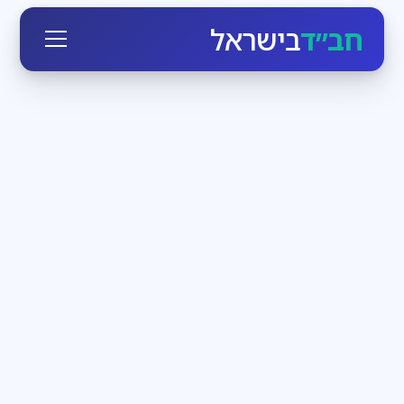
חב״ד
בישראל
חגי ומועדי ישראל
3
דקות קריאה
הזמן לעבוד בעצמנו
בחודש אלול הקדוש-ברוך-הוא יוצא כביכול מארמונו
ומתקרב לכל יהודי, מאיר לו פנים ומנגיש לו את עצמו. מי
שרק רוצה, יכול בן רגע לעמוד מול מלך מלכי המלכים
חדשות חב״ד
3
דקות קריאה
שבת שכולה משיח