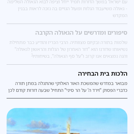
עם ישראל במשך הדורות תמיד ייחל וציפה לבוא הגאולה השלימה
- גאולה משיעבוד הגלות ומעול הגויים בה נזכה לראות בבנין
המקדש
סיפורים ומדרשים על הגאולה הקרבה
שלמות בתורה ובקיום מצוותיה. הרבי הכריז והודיע כבר מתחילת
נשיאותו שדורנו הוא "דור האחרון של הגלות והראשון לגאולה"
[
והנה נמצאים אנו קרוב ו"על סף הגאולה", בשיחותיו
הלכות בית הבחירה
מבואר במדרש
שהמשכת האור האלוקי שהתגלה במתן תורה
כדברי הפסוק "וירד ה' על הר סיני" התחיל שבעה דורות קודם לכן