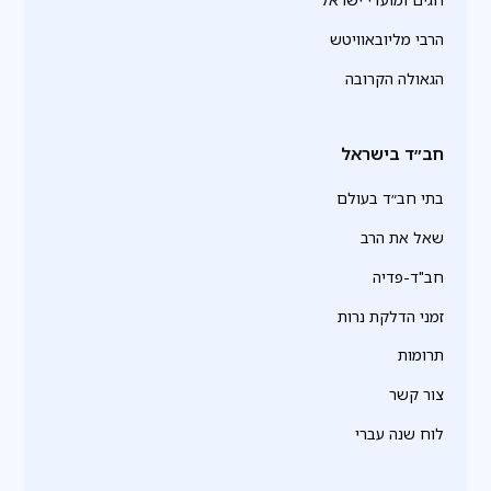
הרבי מליובאוויטש
הגאולה הקרובה
חב״ד בישראל
בתי חב״ד בעולם
שאל את הרב
חב"ד-פדיה
זמני הדלקת נרות
תרומות
צור קשר
לוח שנה עברי