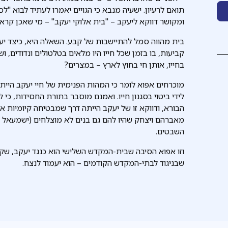
תואם לרעיון. ישעיה מנבא כי הגויים יאמרו לעתיד לבוא "לכ
ומקושר דווקא ליעקב – "בית אלוקי יעקב" – מי שאכן קרא
בית מהווה סמל להתיישבות של קבע. השאלה היא, כיצד 
קביעות, בו בזמן שכל חייו היו מלאים בטלטולים ונדודים, ו
בחייו, אותן חי בחוץ לארץ – במצרים?
מוכרחים אפוא לומר כי המהות הפנימית של חיי יעקב היית
לידי ביטוי בסגנון חייו. ואמנם מוסבר בתורת החסידות, כי
הבורא, ודווקא זו של יעקב הייתה דרך שמבטיחה קיומיות 
מאברהם ויצחק שהיו להם גם בנים לא מוצלחים (ישמעאל וע
השבטים.
וזו אפוא הסיבה שבית-המקדש השלישי הוא כנגד יעקב, שקראו
שבניגוד לבתי-המקדש הקודמים – הוא יעמוד לנצח.