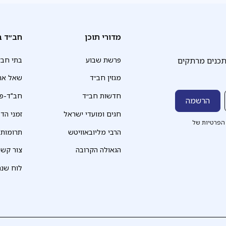
מדורי תוכן
חב״ד ב
תכנים מרתקים
פרשת שבוע
בתי חב״
מגזין חב״ד
שאל את
חדשות חב״ד
חב"ד-פד
חגים ומועדי ישראל
זמני הד
הפרטיות של
הרבי מליובאוויטש
תרומות
הגאולה הקרובה
צור קשר
לוח שנה