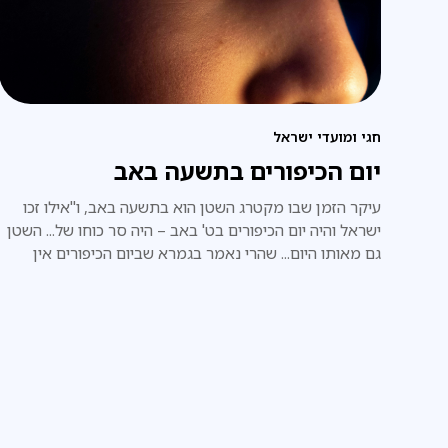
חגי ומועדי ישראל
יום הכיפורים בתשעה באב
עיקר הזמן שבו מקטרג השטן הוא בתשעה באב, ו"אילו זכו
ישראל והיה יום הכיפורים בט' באב – היה סר כוחו של... השטן
גם מאותו היום... שהרי נאמר בגמרא שביום הכיפורים אין
לשטן רשות לקטרג. ונמצא שלא היה היצר הרע מוצא ידיו
ורגליו לקטרג ולהחריב את בית המקדש