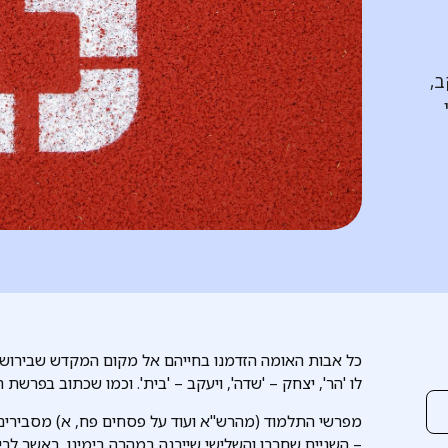
ב,
כל אבות האומה הזדמנו בחייהם אל מקום המקדש שבירושל
לו 'הר', יצחק – 'שדה', ויעקב – 'בית'. וכמו שכתוב בפרשת ה
מפרשי התלמוד (מהרש"א ועוד על פסחים פח, א) מסבירים 
– השניים שחרבו והשלישי שייבנה במהרה בימינו. באשר לבית