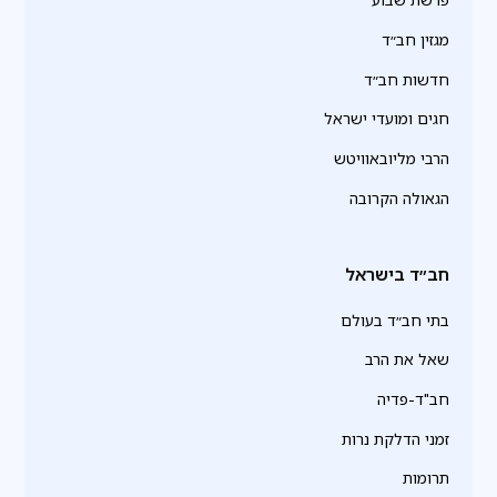
מגזין חב״ד
חדשות חב״ד
חגים ומועדי ישראל
הרבי מליובאוויטש
הגאולה הקרובה
חב״ד בישראל
בתי חב״ד בעולם
שאל את הרב
חב"ד-פדיה
זמני הדלקת נרות
תרומות