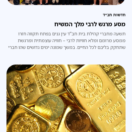
חדשות חב״ד
מסע מרגש לרבי מלך המשיח
​תשעה מחברי קהילת בית חב"ד עין גנים בפתח תקווה חזרו
ממסע מרומם ומלא חוויות לרבי – חוויה עוצמתית ומרגשת
שתחקק בליבם לכל החיים. במשך שמונה ימים גדושים שהו חברי
הקבוצה בווילה מפוארת בת שלוש קומות, הממוקמת כדקה
הליכה בלבד מ-770