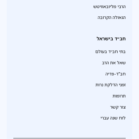
הרבי מליובאוויטש
הגאולה הקרובה
חב״ד בישראל
בתי חב״ד בעולם
שאל את הרב
חב"ד-פדיה
זמני הדלקת נרות
תרומות
צור קשר
לוח שנה עברי