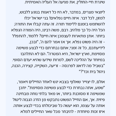
שיגרת חיי-החולין, את מגיעה אל העליה האמיתית.
ליוצאי מצרים, במדבר, לא היו כל דאגות בנוגע ללבוש,
למזון, לכל דבר. איזה חיים נפלאים! בני ישראל יכלו
להשתמש בזמנם ללימוד תורה. זה עתה קבלו את התורה;
הכל היה כל כך מלהיב. רבם, משה רבינו, היה המורה הנפלא
ביותר. אתן מתארות לעצמכן איזה חיים? ללמוד, להתפלל
- זה היה פשוט נפלא. אך אז אמר להם ה', "ובכן,
לידיעתכם, כל זה זמני; אתם נבחרתם כדי לבצע משימה
מסוימת, וארץ ישראל, היא המטרה". הם לא התלהבו
במיוחד על ההליכה לשם, למרות שידעו שהיא יעדם הסופי.
"בשביל מה לדאוג לפרנסה - זריעה, השקייה, קצירה, הכנה,
ניהול בית וכד'?"
אולם, לו יצוייר שאלוף בצבא יגש לאחד החיילים ויאמר,
"שמע, אתה נבחרת כדי לבצע משימה מסוימת". יתכן
שמשימה זו מסוכנת ביותר, או מאד בלתי נוחה מבחינה
פיזית. אך, אם החייל הפשוט נתבקש מן הדרג הגבוה ליטול
אותה על עצמו, הוא יעשה כל שביכולתו בכדי לבצע אותה.
איזו זכות מיוחדת - להיבחר מכל שאר החיילים למלא