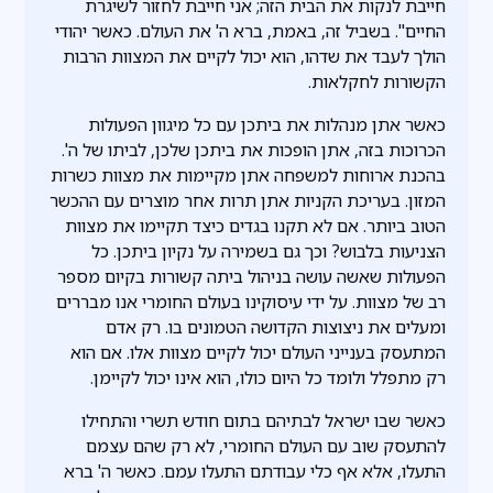
חייבת לנקות את הבית הזה; אני חייבת לחזור לשיגרת
החיים". בשביל זה, באמת, ברא ה' את העולם. כאשר יהודי
הולך לעבד את שדהו, הוא יכול לקיים את המצוות הרבות
הקשורות לחקלאות.
כאשר אתן מנהלות את ביתכן עם כל מיגוון הפעולות
הכרוכות בזה, אתן הופכות את ביתכן שלכן, לביתו של ה'.
בהכנת ארוחות למשפחה אתן מקיימות את מצוות כשרות
המזון. בעריכת הקניות אתן תרות אחר מוצרים עם ההכשר
הטוב ביותר. אם לא תקנו בגדים כיצד תקיימו את מצוות
הצניעות בלבוש? וכך גם בשמירה על נקיון ביתכן. כל
הפעולות שאשה עושה בניהול ביתה קשורות בקיום מספר
רב של מצוות. על ידי עיסוקינו בעולם החומרי אנו מבררים
ומעלים את ניצוצות הקדושה הטמונים בו. רק אדם
המתעסק בענייני העולם יכול לקיים מצוות אלו. אם הוא
רק מתפלל ולומד כל היום כולו, הוא אינו יכול לקיימן.
כאשר שבו ישראל לבתיהם בתום חודש תשרי והתחילו
להתעסק שוב עם העולם החומרי, לא רק שהם עצמם
התעלו, אלא אף כלי עבודתם התעלו עמם. כאשר ה' ברא