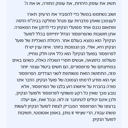
תשיג את עומק היהדות, את עומק התורה, או את ה'.
ושוב נשתמש במשל כדי להסביר את הרעיון: תארו
לעצמכן שאתן מדברות עם מנהל מחלקה בביה"ח הדסה
ופתאום נכנס אחד מפועלי הנקיון כדי לרוקן את המאפרה.
אתן חושבות שהפרופסור הגדול יתייחס בכלל לפועל
הנקיון? הוא נמצא בעולם אחר. היכולת השכלית של פועל
הנקיון היא, אולי, מן הנמוכות ביותר. איזה ענין יש לו
לפרופסור בפועל הנקיון? הוא כלל אינו חלק מחייו,
מעולמו. כתוצאה, אנשים חסרי השכלה כאלה, כשהם באים
במחיצתם של פרופסורים, הם חשים ביטול עצמי. יותר
מזה, התחושה הזאת משותפת לשני הצדדים. הפרופסור
אף הוא מודע לרמתו הנמוכה של פועל הנקיון. הדבר אינו
מורה בהכרח על איזשהו רוע בלבו של הפרופסור, אלא
נובע מכך שאין כל רקע משותף לפרופסור ולפועל הנקיון,
ולכן אינם יכולים להתחבר זה לזה. ובכל זאת, אם יעלה
ברצונו של הפרופסור המבריק לצוות לפועל הנקיון לעשות
משהו עבורו, הרי שציווי זו נותן, באופן אוטומטי, חשיבות
לפועל הנקיון.