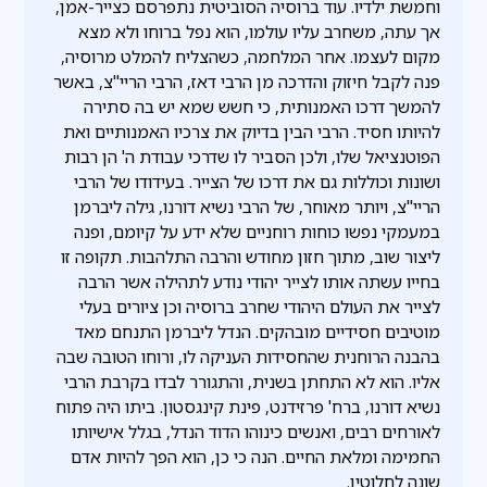
וחמשת ילדיו. עוד ברוסיה הסוביטית נתפרסם כצייר-אמן,
אך עתה, משחרב עליו עולמו, הוא נפל ברוחו ולא מצא
מקום לעצמו. אחר המלחמה, כשהצליח להמלט מרוסיה,
פנה לקבל חיזוק והדרכה מן הרבי דאז, הרבי הריי"צ, באשר
להמשך דרכו האמנותית, כי חשש שמא יש בה סתירה
להיותו חסיד. הרבי הבין בדיוק את צרכיו האמנותיים ואת
הפוטנציאל שלו, ולכן הסביר לו שדרכי עבודת ה' הן רבות
ושונות וכוללות גם את דרכו של הצייר. בעידודו של הרבי
הריי"צ, ויותר מאוחר, של הרבי נשיא דורנו, גילה ליברמן
במעמקי נפשו כוחות רוחניים שלא ידע על קיומם, ופנה
ליצור שוב, מתוך חזון מחודש והרבה התלהבות. תקופה זו
בחייו עשתה אותו לצייר יהודי נודע לתהילה אשר הרבה
לצייר את העולם היהודי שחרב ברוסיה וכן ציורים בעלי
מוטיבים חסידיים מובהקים. הנדל ליברמן התנחם מאד
בהבנה הרוחנית שהחסידות העניקה לו, ורוחו הטובה שבה
אליו. הוא לא התחתן בשנית, והתגורר לבדו בקרבת הרבי
נשיא דורנו, ברח' פרזידנט, פינת קינגסטון. ביתו היה פתוח
לאורחים רבים, ואנשים כינוהו הדוד הנדל, בגלל אישיותו
החמימה ומלאת החיים. הנה כי כן, הוא הפך להיות אדם
שונה לחלוטין.