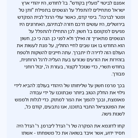
אמנם לביטוי "מעלין בקודש". בז' לחודש, היו יהודי ארץ
ישראל מתחילים להתפלל על הגשמים בתפילת "ותן טל
ומטר לברכה". בימי קדם, כאשר עולי הרגל לבית המקדש
בירושלים, היו עושים דרכם חזרה לבתיהם, האחרונים היו
מגיעים למקומם בז' חשון. לכן התחילו להתפלל על
הגשמים מתאריך זה ואילך ולא לפני כן. הנה כי כן, חשון
הוא החודש בו אנו שבים לחיי החולין, על מנת לעשות את
העולם הזה לדירה לו יתברך. עתה חייבים להשקות ולטפח
בזהירות את הזרעים שנזרעו בעת העליה לרגל הרוחנית,
בחודש תשרי, כדי שנוכל לקצור, בעזרת ה', יבול רוחני
מבורך.
בכך מרמז חשון על שליחותו של היהודי בעולם: להביא לידי
גילוי את החלק הטוב ביותר שבתוכנו על ידי עבודה
מאומצת, ובכך להפוך את המר למתוק. כדי לגלות ולממש
את הפוטנציאל החבוי בתוכנו, אנו נתבעים, קודם כל,
לשנות גישה.
קחו לדוגמא את המקרה של ר' הנדל ליברמן. ר' הנדל היה
חסיד ידוע, אשר איבד בשואה את כל משפחתו - אשתו