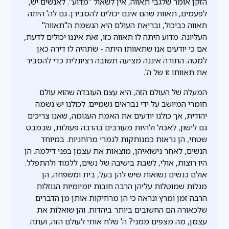
הזקן אומר שלגבי תאווה, אין לשאול "מדוע". לאנשים יש,
לפעמים, תאוות שהם אינם יכולים להסבירן. גם לה' היתה
תאווה כביכול, ובריאת העולם היא הגשמת ה"תאווה"
העליונה. מדוע היתה לו תאווה כזו, זאת איננו יכולים לדעת,
אם כי יודעים אנו שתאוותו היתה - שתהיה לו דירה כאן
למטה. התורה איננה מציעה תשובה רציונלית כדי להסביר
את תאוותו זו של ה'.
המעלה של העולם הזה, היא עצם העובדה שהוא עולם
חומרי המיושב על ידי נבראים גשמיים. לכולנו יש נשמה
יהודית, אך כולנו יודעים את האמת העגומה, שאנו צריכים
גם לישון, לאכול ולהיות מעורבים בהרבה פעולות, שבמבט
שטחי, הן נראות כמנותקות לגמרי מרוחניות. במיוחד
הנשים, לאחר נישואיהן, מוצאות את עצמן בפני דילמה. הן
היו רוצות, אולי, לשבת בישיבה של נשים, ללמוד ולהתפלל.
אולם כנשים נשואות שיש להן בעל, בית ומשפחה, הן
מגלות שמוטלות עליהן הרבה חובות יומיומיות הגוזלות
הרבה זמן ומרץ ונראה כי הן מרחיקות אותן מן הדברים
שלכאורה הם החשובים ביותר ביהדות. והן שואלות את
עצמן, מה מצפים ממני? ה' שלח אותי לעולם הזה, ועתה