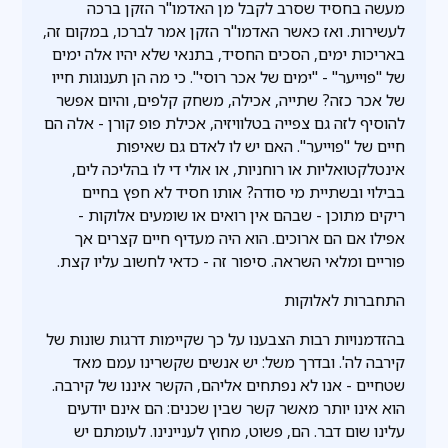
מעשה בחסיד שסרב לקבל מן האדמו"ר הזקן ברכה
לעשירות. ואז כאשר האדמו"ר הזקן אמר לברכו, במקום זה,
באריכות ימים, הסכים החסיד, בתנאי שלא יהיו אלה ימים
של "פוייער" - "ימים של אכר רוסי". כי מה הן תענוגות חייו
של אכר כזה? שתייה, אכילה, משחק קלפים, והיום אפשר
להוסיף לזה גם צפייה בטלוויזיה, אכילת פופ קורן - אלה הם
חיים של "פוייער". האם יש לו לאדם גם שאיפות
אינטלקטואליות או רוחניות, או אולי די לו בהליכה לים,
בבילוי ובשתיית מי סודה? אותו חסיד לא חפץ בחיים
ריקים מתוכן - שבהם אין רואים או שומעים אלוקות -
אפילו אם הם ארוכים. הוא היה מעדיף חיים קצרים אך
פוריים ומלאי השראה. סיפור זה - כדאי לחשוב עליו קצת.
התחברות לאלוקות
בהזדמנויות רבות הצבענו על כך שקיימות דרגות שונות של
קירבה לה'. ובדרך משל: יש אנשים שקשרינו עמם מאד
שטחיים - אנו לא נפתחים אליהם, הקשר איננו של קירבה.
הוא אינו יותר מאשר קשר שבין שכנים: הם אינם יודעים
עלינו שום דבר. הם, פשוט, מחוץ לעניינינו. לעומתם יש