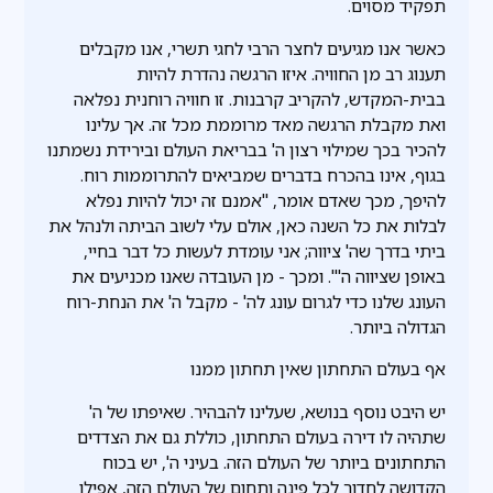
תפקיד מסוים.
כאשר אנו מגיעים לחצר הרבי לחגי תשרי, אנו מקבלים
תענוג רב מן החוויה. איזו הרגשה נהדרת להיות
בבית-המקדש, להקריב קרבנות. זו חוויה רוחנית נפלאה
ואת מקבלת הרגשה מאד מרוממת מכל זה. אך עלינו
להכיר בכך שמילוי רצון ה' בבריאת העולם ובירידת נשמתנו
בגוף, אינו בהכרח בדברים שמביאים להתרוממות רוח.
להיפך, מכך שאדם אומר, "אמנם זה יכול להיות נפלא
לבלות את כל השנה כאן, אולם עלי לשוב הביתה ולנהל את
ביתי בדרך שה' ציווה; אני עומדת לעשות כל דבר בחיי,
באופן שציווה ה'". ומכך - מן העובדה שאנו מכניעים את
העונג שלנו כדי לגרום עונג לה' - מקבל ה' את הנחת-רוח
הגדולה ביותר.
אף בעולם התחתון שאין תחתון ממנו
יש היבט נוסף בנושא, שעלינו להבהיר. שאיפתו של ה'
שתהיה לו דירה בעולם התחתון, כוללת גם את הצדדים
התחתונים ביותר של העולם הזה. בעיני ה', יש בכוח
הקדושה לחדור לכל פינה ותחום של העולם הזה, אפילו