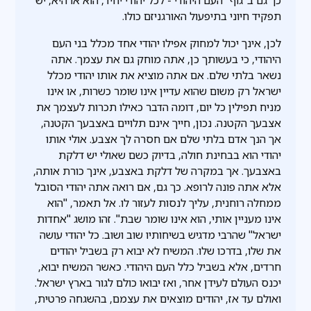
תפקיד חיוני בתיפעול האורגניזם כולו.
לכן, אינך יכול למחוק אפילו יהודי אחד מכלל בני העם
היהודי, כי בעשותך כן, אתה מוחק גם את עצמך. אתה
נשאר בלתי שלם. אם אתה מוציא את אותו יהודי מכלל
ישראל רק משום שהוא עדיין אינו שומר כשרות, או אינו
מניח תפילין כל יום, דומה הדבר כאילו תכרות לעצמך את
אצבעך הקטנה. נכון, חייך אינם תלויים באצבעך הקטנה,
אך הנך אדם בלתי שלם אם חסרה לך אצבע. אולי אותו
יהודי הוא בבחינת חולה, בדיוק כשם שאולי יש דלקת
באצבעך. אך במקרה של דלקת באצבע, אינך כורת אותה,
אלא אתה פונה לרופא. כך גם, אם רואה אתה יהודי הסובל
ממחלה רוחנית, עליך לנסות לעזור לו. אל תאמר, "הוא
אינו מעניין אותי, הוא אינו שומר שבת". זהו מושג "אחדות
ישראל" שהרבי מדגיש בשיחותיו שוב ושוב. כל יהודי עושה
את שלו, בדרכו שלו. המשיח לא יבוא רק בשביל יהודים
חרדים, אלא בשביל כלל העם היהודי. כאשר המשיח יבוא,
יכנס העולם לעידן אחר, ואז יבואו כולם לגור בארץ ישראל.
ואולם עד אז, יהודים מוצאים את עצמם, בהשגחה פרטית,