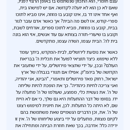
עצם חומרי, הוא התכוון שנשתמש בו באופן הרצוי לפניו,
שאם לא כן הוא לא יועלה לקדושה. אם יש למישהו בית,
ואף אחד אינו דר בו, אינו קובע בו מזוזה, אינו מביא לתוכו
ספרי-קודש, אז לשם מה הבית? אך כאשר אדם עובר לגור
בבית, קובע בו מזוזות, מביא לתוכו ספרים, אורחים לשבת,
וקובע בו שיעורי-תורה בצותא עם עוד אנשים, אזי הוא בונה
בית לה'. הבית עצמו, השדה עצמו, מתקדשים.
כאשר את נוסעת לירושלים, לבית-המקדש, ביתך עומד
ללא שימוש. כיצד תוציאי לפועל את תכלית ה' בבריאת
העולם? ובכן, על ידי שתצאי מירושלים, על ידי שתעזבי את
הקדושה של ביהמ"ק. אפילו אם תגורי בגבולה של ארץ
ישראל, רחוק מאד מירושלים ותאמרי, "הביטו, אני יהודיה,
ואני צריכה לחיות כיהודיה". כך את הופכת להיות שליחה
של ה'. את נעשית כלי, ממוצע, שעולמו של ה' מתעלה על
ידו. בסופו של דבר ההתעלות היא גם שלך, כי אם לא היית
שם, לא היתה כל התעלות. לכן, את חיונית למימוש רצונו
של ה'. את, וכן הדברים הגשמיים שאת משתמשת בהם
לקיום מצוות, מתעלים על ידי ביצוע שליחותו של ה'. אין זו
ירידה כלל: אדרבה, בכך שאת חוזרת הביתה ומתחילה את