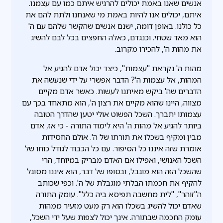
אנשים שאנו באמת יכולים להרגיש איתם כמו עם עצמנו.
איתם, יכולים אנו להיות באמת מי שאנחנו ולתת להם את
כל כולנו. באופן דומה, ישנם אנשים שהקשר שלהם עם ה'
הוא מאד שטחי. וכנגדם, כאלה החפצים בכל לבם להשיג
את מהות ה', להכירו מקרוב.
מהות ה' נקראת "עצמות", כיצד יכול אדם להגיע אל
המהות, אל עצמות ה'? הדבר אפשרי על ידי שנעשה את
הדברים שה' ביקש מאיתנו לעשות. כאשר אדם מקיים
מצווה, היינו שהוא מקיים את רצון ה', הוא מתאחד בכך עם
עצמותו יתברך. השכל הפשוט אולי יטען שהדרך הטובה
ביותר להגיע אל מהות ה' היא לימוד התורה - כי אז, אדם
מבין ומקיף בשכלו את תורתו של ה'. אולם החסידות
אומרת שזה איננו כל הסיפור. עם כל הכבוד לגודל כוחו של
השכל האנושי, ואפילו אם האדם מבריק במיוחד, הרי
שהשכל הזה הוא מוגבל, ובסופו של דבר, הוא איננו מסוגל
להקיף את חכמתו הבלתי מוגבלת של ה'. וכפי שכותב
ה"זוהר", "לית מחשבה תפיסא ביה כלל". עומק התורה
שאדם יכול להשיג בשכלו הוא רק מעט מזעיר ממהות
עומק החכמה שבתורה. אינך יכול לצפות שעל ידי השכל,