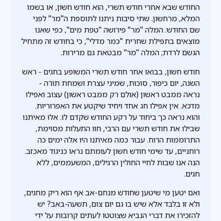
החודש שבא אחרי חודש תשרי, הוא חודש חשון, או בשמו
המלא, מרחשון. שתי סיבות ניתנו לתוספת ה"מר" לפני
שם החודש: המלה "מר" פירושה "טפת מים", כפי שאנו
מוצאים בתפילת שחרית "כמר מדלי", כי בחודש זה מתחיל
הגשם לרדת; המלה "מר" מבטאת גם מרירות.
חודש חשון, בבואו אחר חודש תשרי המשופע בחגים - ראש
השנה, יום כיפור, סוכות, שמיני עצרת ושמחת תורה -
נראה ממבט ראשון (אולם רק ממבט ראשון) עצוב ואפילו
מדכא. אין אפילו חג אחד ויחיד שיקטע את האפרוריות.
והוא נראה כך ביחוד על רקע החודש שקדם לו. אלו מאיתנו
שבילו את חודש תשרי עם הרבי, חוו התעלות מסוימת,
התרוממות הרוח. עבור כמה מאיתנו היו אלה ימים כה
רוחניים, עד שימי חודש חשון לעומתם נראו כניגוד מאכזב.
הנה אנו שבות לחיי החולין הרגילים, המשעממים, ללא
חגים.
ואם יטען מי שיטען שחודש מנחם-אב אף הוא ריק מחגים,
ולא זו בלבד אלא שיש בו גם יום צום, תשעה-באב? יש
להזכירו את דברי הנביא שצוטטו לעתים קרובות על ידי