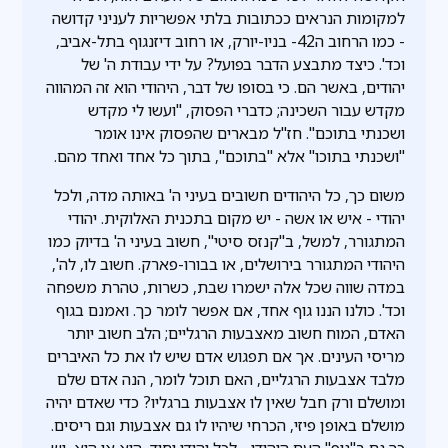
למקומות הנראים ככתובות בלתי אפשריות לעניני קדושה
- כמו הרחוב ה42- בניו-יורק, או רחוב דיזנגוף בתל-אביב,
וכד'. כיצד מתבצע הדבר בפועל? על ידי עבודת ה' של
יהודים, באשר הם. כי בסופו של דבר, היהודי הוא זה המהווה
מקדש עבור השכינה; כדברי הפסוק, "ועשו לי מקדש
ושכנתי בתוכם". חז"ל מבארים שהפסוק אינו אומר
"ושכנתי בתוכו" אלא "בתוכם", בתוך כל אחד ואחד מהם.
משום כך, כל היהודים חשובים בעיני ה' באותה מדה, ולכל
יהודי - איש או אשה - יש מקום בתכנית האלוקית. יהודי
המתגורר, למשל, ב"קנזס סיטי", חשוב בעיני ה' בדיוק כמו
היהודי המתגורר בירושלים, או בבורו-פארק. חשוב לו, לה',
במדה שווה שכל אלה ישמרו שבת, כשרות, טהרת משפחה
וכד'. כולנו הננו גוף אחד, אם אפשר לומר כך. ואמנם בגוף
האדם, המוח חשוב מאצבעות הרגליים; הלב חשוב יותר
מריסי העינים. אך אם תפגוש אדם שיש לו את כל האיברים
מלבד אצבעות הרגליים, האם תוכל לומר, הנה אדם שלם
ומושלם ורק חבל שאין לו אצבעות ברגליו? כדי שאדם יהיה
מושלם באופן פיזי, הכרחי שיהיו לו גם אצבעות וגם ריסים.
כך גם ב"גוף" העם היהודי - לכל יהודי יחיד, הוא או היא, יש