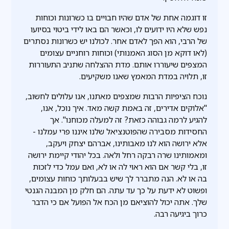
זו דוגמה אחת של אדם שהיו חבויים בו כשרונות וכוחות
נפש שלא היו ידועים לו, וכאשר הם באו לידי ביטוי בסיועו
של הרבי, הוא הפך לאדם אחר. לכולנו יש כשרונות נסתרים
(לאו דוקא מן הסוג האמנותי) וכוחות רוחניים עצומים
המצפים שיעוררו אותם. מדת ההצלחה שתניב התעוררות
זו, תלויה במדת המאמץ שאנו משקיעים.
נוכח הציפיות הרבות שמצפים מאתנו, אנו עלולים לחשוב,
"אלוקים אדירים, זה באמת קשה מאד. איך נוכל, אנו,
להגיע לרמה גבוהה כזאת? זה למעלה מכוחנו". אך
החסידות מסבירה שהפוטנציאל שלנו איננו פרי עמלנו -
אלא ירושה הוא לנו מאבותינו, אברהם יצחק ויעקב,
ומאמותינו שרה רבקה רחל ולאה. בכל יהודי קיימת ירושה
זו, בלי קשר אם הוא ראוי לה או לא, ואם עמל כדי לזכות
בה או לא. הנה מתברר לך שיש בבעלותך כוחות עצומים,
ופשוט לא ידעת על כך עד עתה. הם חלק מן המבנה הגנטי
שלך. אתה יכול להוציאם מן הכח אל הפועל אם כי הדבר
כרוך ביגיעה רבה.