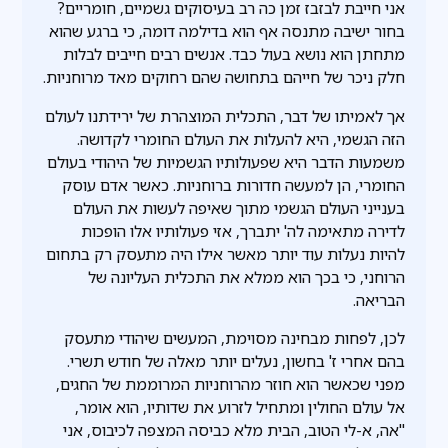
אני חייבת לבזבז זמן כה רב בעיסוקים גשמיים, חומריים?
בחור ישיבה מתנסה אף הוא בדילמה דומה, כי ברגע שהוא
מתחתן הוא נושא בעול כבד. אנשים רבים חייבים לבלות
חלק ניכר של חייהם בתחושה שהם רחוקים מאד מרוחניות.
אך לאמיתו של דבר, התכלית המוצהרת של ירידתנו לעולם
הזה הגשמי, היא להעלות את העולם החומרי לקדושה.
משמעות הדבר היא שפעולותיו הגשמיות של היהודי בעולם
החומרי, הן למעשה חדורות ברוחניות. כאשר אדם עוסק
בענייני העולם הגשמי מתוך שאיפה לעשות את העולם
לדירה מתאימה לה' יתברך, אזי פעולותיו אלו הופכות
להיות נעלות עוד יותר מאשר אילו היה מתעסק רק בתחום
הרוחני, כי בכך הוא ממלא את התכלית העליונה של
הבריאה.
לכן, לפחות מבחינה מסוימת, המעשים שיהודי מתעסק
בהם אחרי ז' בחשון, נעלים יותר מאלה של חודש תשרי.
מפני שכאשר הוא חוזר מהרוחניות המרוממת של החגים,
אל עולם החולין ומתחיל לזרוע את שדותיו, הוא אומר,
"אה, א-לי הטוב, הבית מלא כביסה המצפה לכיבוס, אני