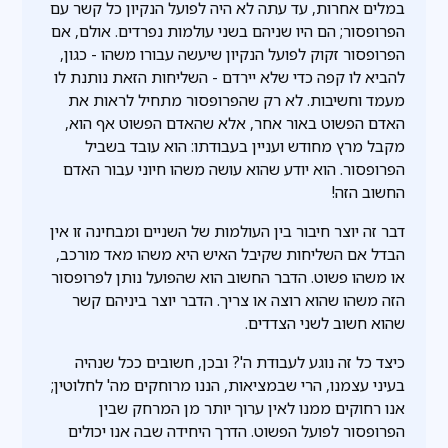
במלים אחרות, עד עתה לא היה לפועל הנקיון כל קשר עם
הפרופסור; הם היו שניהם בשני עולמות נפרדים. אולם, אם
הפרופסור זקוק לפועל הנקיון שיעשה עבורו משהו - כגון,
להביא לו קפה כדי שלא יירדם - השליחות הזאת נותנת לו
מעמד וחשיבות. לא רק שהפרופסור מתחיל לראות את
האדם הפשוט באור אחר, אלא שהאדם הפשוט אף הוא,
מקבל מרץ מחודש ועניין בעבודתו: הוא עובד בשביל
הפרופסור. הוא יודע שהוא עושה משהו חיוני עבור האדם
החשוב הזה!
דבר זה יוצר חיבור בין העולמות של השניים ומבחינה זו אין
הבדל אם השליחות שקיבל האיש היא משהו מאד מורכב,
או משהו פשוט. הדבר החשוב הוא שהפועל נותן לפרופסור
הזה משהו שהוא רוצה או צריך. הדבר יוצר ביניהם קשר
שהוא חשוב לשני הצדדים.
כיצד כל זה נוגע לעבודת ה'? ובכן, חשובים ככל שנהיה
בעיני עצמנו, הרי שבמציאות, הננו מרוחקים מה' לחלוטין;
אנו רחוקים ממנו לאין ערוך יותר מן המרחק שבין
הפרופסור לפועל הפשוט. הדרך היחידה שבה אנו יכולים