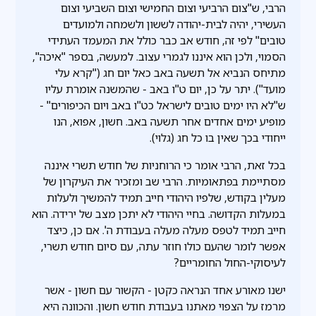
הרבי, ש"צום הרביעי וצום החמישי וצום השביעי וצום
העשירי, יהיה לבית-יהודה לששון ולשמחה ולמועדים
טובים" לפי זה, חודש אב כבר כולל את המעמד העתידי
הסמוי, ולכן הוא איננו לגמרי עצוב. למעשה, בספר "איכה",
מתיחס הנביא אל תשעה באב כאל יום חג ("קרא עלי
מועד"). יתר על כן, יום ט"ו באב - שהמשנה אומרת עליו
ש"לא היו ימים טובים לישראל כט"ו באב ויום הכיפורים" -
מופיע ימים אחדים אחר תשעה באב. חשון, אפוא, הנו
ייחודי בכך שאין בו כל חג (גלוי).
בכל זאת, הרבי אומר כי הרוחניות של חודש תשרי איננה
מסתיימת בפתאומיות. הרבי שב ומזכיר את העיקרון של
מעלין בקודש, שלפיו היהודי חייב תמיד להמשיך ולעלות
במעלות הקדושה. בחיי היהודי לא יתכן מצב של ירידה. הוא
חייב תמיד לטפס מעלה מעלה בעבודת ה'. אם כן, כיצד
אפשר לומר שהעם כולו חוזר עתה, עם סיום חודש תשרי,
לעיסוקי-החול החומריים?
ישנו מאורע אחד הנראה כקטן - הקשור עם חשון - אשר
מרמז על הצפוי מאתנו בעבודת חודש חשון. והכוונה היא