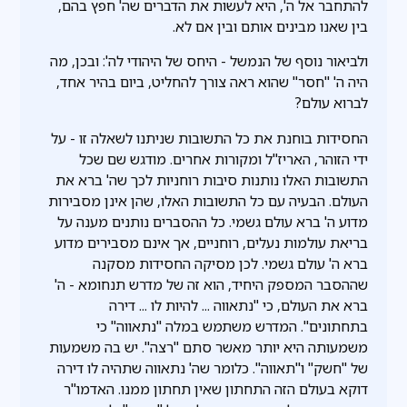
להתחבר אל ה', היא לעשות את הדברים שה' חפץ בהם,
בין שאנו מבינים אותם ובין אם לא.
ולביאור נוסף של הנמשל - היחס של היהודי לה': ובכן, מה
היה ה' "חסר" שהוא ראה צורך להחליט, ביום בהיר אחד,
לברוא עולם?
החסידות בוחנת את כל התשובות שניתנו לשאלה זו - על
ידי הזוהר, האריז"ל ומקורות אחרים. מודגש שם שכל
התשובות האלו נותנות סיבות רוחניות לכך שה' ברא את
העולם. הבעיה עם כל התשובות האלו, שהן אינן מסבירות
מדוע ה' ברא עולם גשמי. כל ההסברים נותנים מענה על
בריאת עולמות נעלים, רוחניים, אך אינם מסבירים מדוע
ברא ה' עולם גשמי. לכן מסיקה החסידות מסקנה
שההסבר המספק היחיד, הוא זה של מדרש תנחומא - ה'
ברא את העולם, כי "נתאווה ... להיות לו ... דירה
בתחתונים". המדרש משתמש במלה "נתאווה" כי
משמעותה היא יותר מאשר סתם "רצה". יש בה משמעות
של "חשק" ו"תאווה". כלומר שה' נתאווה שתהיה לו דירה
דוקא בעולם הזה התחתון שאין תחתון ממנו. האדמו"ר