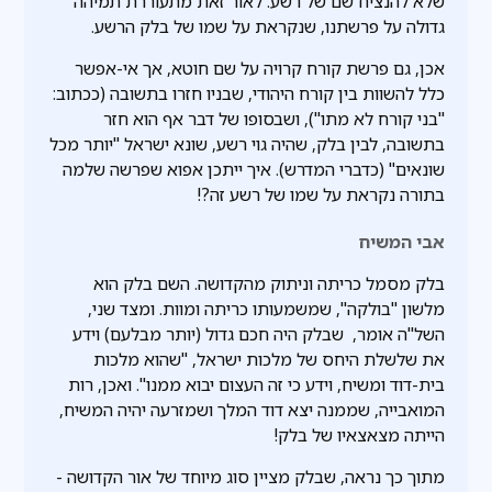
שלא להנציח שם של רשע. לאור זאת מתעוררת תמיהה
גדולה על פרשתנו, שנקראת על שמו של בלק הרשע.
אכן, גם פרשת קורח קרויה על שם חוטא, אך אי-אפשר
כלל להשוות בין קורח היהודי, שבניו חזרו בתשובה (ככתוב:
"בני קורח לא מתו"), ושבסופו של דבר אף הוא חזר
בתשובה, לבין בלק, שהיה גוי רשע, שונא ישראל "יותר מכל
שונאים" (כדברי המדרש). איך ייתכן אפוא שפרשה שלמה
בתורה נקראת על שמו של רשע זה?!
אבי המשיח
בלק מסמל כריתה וניתוק מהקדושה. השם בלק הוא
מלשון "בולקה", שמשמעותו כריתה ומוות. ומצד שני,
השל"ה אומר, שבלק היה חכם גדול (יותר מבלעם) וידע
את שלשלת היחס של מלכות ישראל, "שהוא מלכות
בית-דוד ומשיח, וידע כי זה העצום יבוא ממנו". ואכן, רות
המואבייה, שממנה יצא דוד המלך ושמזרעה יהיה המשיח,
הייתה מצאצאיו של בלק!
מתוך כך נראה, שבלק מציין סוג מיוחד של אור הקדושה -