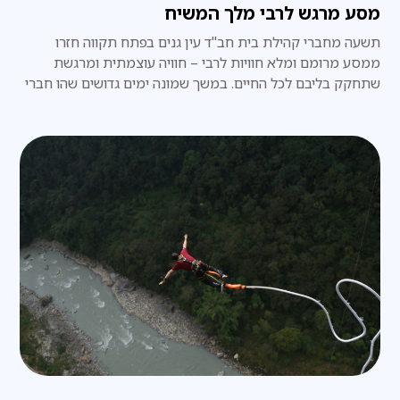
מסע מרגש לרבי מלך המשיח
​תשעה מחברי קהילת בית חב"ד עין גנים בפתח תקווה חזרו
ממסע מרומם ומלא חוויות לרבי – חוויה עוצמתית ומרגשת
שתחקק בליבם לכל החיים. במשך שמונה ימים גדושים שהו חברי
הקבוצה בווילה מפוארת בת שלוש קומות, הממוקמת כדקה
הליכה בלבד מ-770