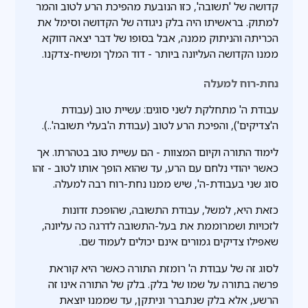
קדושה של 'תשובה', כזו הנובעת מהפיכת הרע לטוב והמר
למתוק. בראשיתו היה בלק ניגודה של הקדושה וסימל את
הכריתה והניתוק ממנה, אבל בסופו של דבר יצאה דווקא
ממנו הקדושה העליונה ביותר - דוד המלך ומשיח-צדקנו.
נחת-רוח למעלה
עבודת ה' מתחלקת לשני סוגים: עשיית טוב (עבודת
ה'צדיקים'), והפיכת הרע לטוב (עבודת ה'בעלי תשובה'..).
לימוד התורה וקיום המצוות - הם עשיית טוב בטהרתו. אך
כאשר יהודי נלחם עם הרע, עד שהוא הופך אותו לטוב - זהו
סוג שני בעבודת-ה', שיש ממנו נחת-רוח רבה למעלה.
כזאת היא, למשל, עבודת התשובה, שהופכת זדונות
לזכויות ושמרוממת את בעל-התשובה לדרגה כה עליונה,
שאפילו צדיקים גמורים אינם יכולים לעמוד שם.
לסוג זה של עבודת ה' רומזת התורה כאשר היא קוראת
פרשה בתורה על שמו של בלק. בלק של התורה אינו זה
הרשע, אלא בלק שנתברר וניתקן, עד שממנו יוצאת