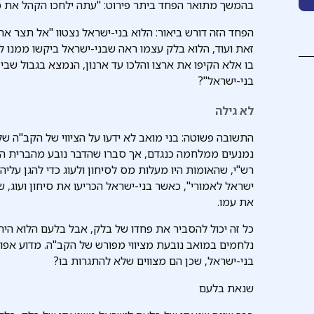
בהמשך מתואר הפחד ביתר פירוט: "עתה ילחכו הקהל את כל
הפחד הזה דורש ביאור: הלוא בני-ישראל נצטוו "אל תצר את
זאת ועוד, הלוא בלק עצמו ראה שבני-ישראל ביקשו ממנו ל
בו אלא הקיפו את ארצו והלכו עד ארנון, הנמצא בגבול שבין
בני-ישראל"?
לא גילה
התשובה פשוטה: בני מואב לא ידעו על הציווי של הקב"ה ש
נמנעים ממלחמה כנגדם, אך סברו שהדבר נובע מהברית הצ
רש"י, שהאומות היו מעלות מס לסיחון ולעוג כדי להגן על
ישראל לאמורי", כאשר בני-ישראל הכריעו את סיחון ועוג, ש
את עמו.
כל זה יכול להסביר את פחדו של בלק, אבל בלעם הלוא היה 
נלחמים במואב נובעת מציווי מפורש של הקב"ה. מדוע אפוא
בני-ישראל, שכן הם מצווים שלא להתגרות בו?
שנאת בלעם