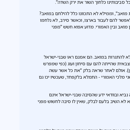
 סביבותינו כלחוך השור את ירק השדה".
 מואב", וממילא לא התכוונו כלל להילחם במואב?
אפשר להם לעבור בארצו, וכאשר סירב, לא נלחמו
 מואב ובין האמורי. מדוע אפוא חשש "מפני
לא להתגרות במואב. הם אמנם ראו שבני-ישראל
באית שהייתה להם עם סיחון ועוג (כפי שמפרש
יהן). אולם לאחר שראה בלק "את כל אשר עשה
ני מלכי האמורי - התמלא בלקפחד, שעכשיו יכו גם
נביא ובוודאי ידע שהסיבה שבני-ישראל אינם
 לא השיב בלעם לבלק, שאין לו סיבה לחשוש מפני