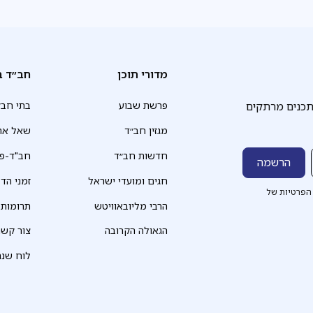
מדורי תוכן
חב״ד ב
תכנים מרתקים
פרשת שבוע
בתי חב״
מגזין חב״ד
שאל את
חדשות חב״ד
חב"ד-פד
חגים ומועדי ישראל
זמני הד
הפרטיות של
הרבי מליובאוויטש
תרומות
הגאולה הקרובה
צור קשר
לוח שנה