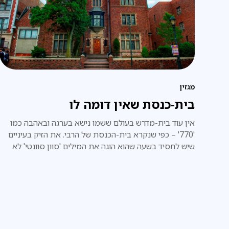
מגזין
בית-כנסת שאין דומה לו
אין עוד בית-מדרש בעולם ששמו נישא בערגה ובאהבה כמו
'770' – כפי שנקרא בית-הכנסת של הרבי. את הזיק בעיניים
שיש לחסיד בשעה שהוא הוגה את המילים 'סוון סוונטי' לא
תמצא באף עיניים אחרות