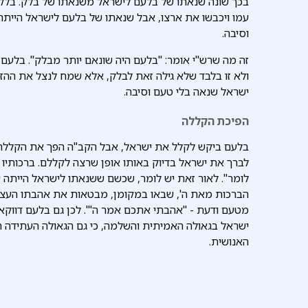
בכך שונה שנאתו של בלעם לישראל משנאתו של בלק. בלק
עמו ויכבשו את ארצו, אבל שנאתו של בלעם לישראל הייתה 
וסיבה.
זה מה שרש"י אומר: "בלעם היה שונאם יותר מבלק". בלעם 
ולא זו בלבד שלא גילה זאת לבלק, אלא שמח לנצל את ההזד
ישראל שנאה בלי טעם וסיבה.
הפיכת הקללה
בלעם ביקש לקלל את ישראל, אבל הקב"ה הפך את הקללה ל
לברך את ישראל בדיוק באותו אופן שרצה לקללם. ברכותיו 
לומר". לאור זאת יש לומר, שכשם ששנאתו לישראל הייתה ש
הברכות מאת ה', שבאו במקומן, מבטאות את אהבתו העצ
מטעם ודעת - "אהבתי אתכם אמר ה'". לכן גם בלעם דווקא
ישראל בגאולה האמיתית והשלמה, כי גם הגאולה העתידה 
האנושית.