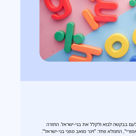
עם בבקשה לבוא ולקלל את בני-ישראל. התורה
י", התמלא פחד: "ויגר מואב מפני בני-ישראל".