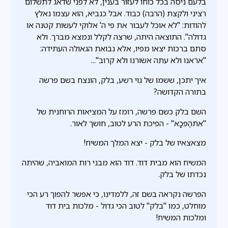
בלעם ניסה בכל כוחו לעזור בענין, לא לפני שדאג לתשלום
רציני ולקצת (הרבה) כבוד. אבל כנביא, הוא עצמו נאלץ
להודות: "לא אוכל לעבור את פי ה' אלוקי לעשות קטנה או
גדולה". התוצאה היתה, שרצה לקלל ונמצא מברך. ולא
סתם ברכות יצאו מפיו, אלא נבואת הגאולה העתידה:
"אראנו ולא עתה אשורנו ולא קרוב"...
איך יתכן, ששמו של גוי רשע, בלק, הונצח בשם פרשה
בתורה הקדושה?
השם בלק כשם פרשה, רומז על המציאות הרוחנית של
"אִתהַפּכָא" - הפיכת הרע לטוב, חושך לאור.
מצאצאיו של בלק - יצא המלך המשיח!
המשיח הוא מבית דוד. דוד הוא מבני רות המואביה, שהיתה
נכדתו של בלק.
הפרשה נקראה בשם זה, ללמדינו, כי אפשר להפוך רע הכי
מוחלט, כמו "בלק" לטוב הכי גדול - מלכות בית דוד
ומלכות המשיח!