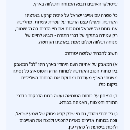
שיסולקו האויבים תבוא המנוחה והשלווה בארץ.
כל פשרה עם אוייבי ישראל על פיסת קרקע בארצינו
הקדושה, ואפילו עצם הדיבור על עשיית פשרות, מחלישה
את כוחם של ישראל ומסכנת את חיי הדרים בה ה' ישמור,
רק עמידה בתוקף על דברי התורה - תביא לחיים של
מנוחה ושלווה ושלום אמת בארצינו הקדושה.
חשוב להבהיר שלושה יסודות:
א) המאבק על אחיזת העם היהודי בארץ הינו "לב" המאבק
בין כוחות הטוב והקדושה לכוחות הרוע והטומאה: כל נסיגה
משטחי הארץ מעודדת ומחזקת את הכוחות השליליים
ביקום כולו.
ב) הנצחון על כוחות הטומאה נעשה בכוח הדבקות בדרכי
התורה והמצוות, האמונה בבורא.
ג) כל יהודי ויהודי, גם מי שרק קרא פסוק של שמע ישראל,
זוכה בכוחות אדירים כאריה להכניע ולנצח את האוייבים
ולזכות בישועת ה' כהרף עין.