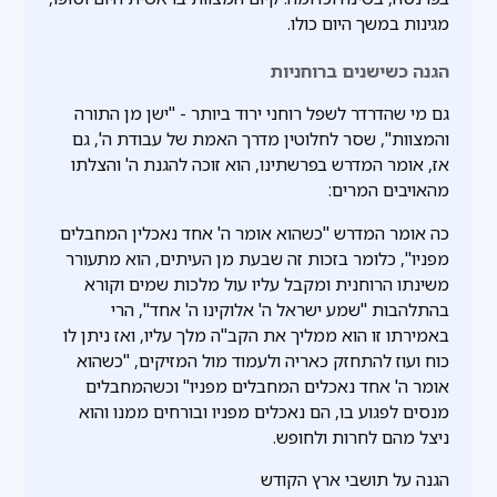
מגינות במשך היום כולו.
הגנה כשישנים ברוחניות
גם מי שהדרדר לשפל רוחני ירוד ביותר - "ישן מן התורה
והמצוות", שסר לחלוטין מדרך האמת של עבודת ה', גם
אז, אומר המדרש בפרשתינו, הוא זוכה להגנת ה' והצלתו
מהאויבים המרים:
כה אומר המדרש "כשהוא אומר ה' אחד נאכלין המחבלים
מפניו", כלומר בזכות זה שבעת מן העיתים, הוא מתעורר
משינתו הרוחנית ומקבל עליו עול מלכות שמים וקורא
בהתלהבות "שמע ישראל ה' אלוקינו ה' אחד", הרי
באמירתו זו הוא ממליך את הקב"ה מלך עליו, ואז ניתן לו
כוח ועוז להתחזק כאריה ולעמוד מול המזיקים, "כשהוא
אומר ה' אחד נאכלים המחבלים מפניו" וכשהמחבלים
מנסים לפגוע בו, הם נאכלים מפניו ובורחים ממנו והוא
ניצל מהם לחרות ולחופש.
הגנה על תושבי ארץ הקודש