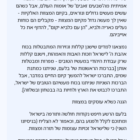
אמיתית מה'שבעים זאבים' של אומות העולם, אבל כשהם
עושים מעשים גדולים ונוראים, בקיום המצוות האלקיות -
שאין לך מעשה גדול מקיום המצוות - מקבלים הם כוחות
נעלים כאריה ולביא, "הן עם כלביא יקום", להדוף את כל
אוייביהם.
נמצאנו למדים שישנן קללות וגזירות המתבטלות בכוח
אהבת ה' לישראל וזכות האבות והאמהות, וישנם קללות
שרק עבודת היהודי במעשיו הטובים - מפרות ומבטלות
אותן [בברכות הראשונות של בלעם, שניתנו כמתנת
שמים, התברכו ישראל להמשך קיום החיים במדבר, אבל
הברכות השניות שניתנו בכוח מעשיהם הטובים של ישראל,
התברכו לכבוש את הארץ ולחיות בה בבטחון ובשלווה].
הגנה כשלא עוסקים במצוות
בלעם הרשע חיפש נקודות חולשה ותורפה בישראל
ומתוכם לקלל ולפגוע בהם, וכאמור לא הצליח (בניסיונו
השני) כי שלישראל זכויות עצומות של תורה ומצוות.