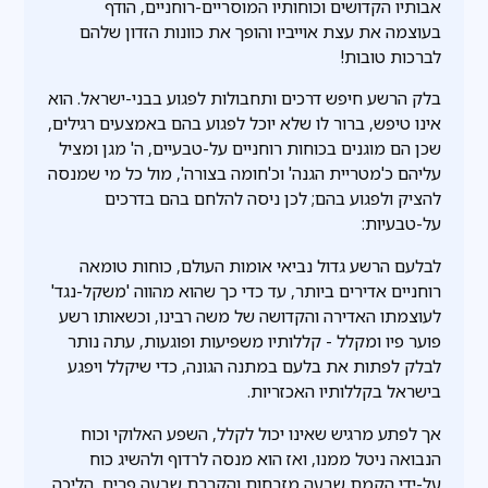
אבותיו הקדושים וכוחותיו המוסריים-רוחניים, הודף
בעוצמה את עצת אוייביו והופך את כוונות הזדון שלהם
לברכות טובות!
בלק הרשע חיפש דרכים ותחבולות לפגוע בבני-ישראל. הוא
אינו טיפש, ברור לו שלא יוכל לפגוע בהם באמצעים רגילים,
שכן הם מוגנים בכוחות רוחניים על-טבעיים, ה' מגן ומציל
עליהם כ'מטריית הגנה' וכ'חומה בצורה', מול כל מי שמנסה
להציק ולפגוע בהם; לכן ניסה להלחם בהם בדרכים
על-טבעיות:
לבלעם הרשע גדול נביאי אומות העולם, כוחות טומאה
רוחניים אדירים ביותר, עד כדי כך שהוא מהווה 'משקל-נגד'
לעוצמתו האדירה והקדושה של משה רבינו, וכשאותו רשע
פוער פיו ומקלל - קללותיו משפיעות ופוגעות, עתה נותר
לבלק לפתות את בלעם במתנה הגונה, כדי שיקלל ויפגע
בישראל בקללותיו האכזריות.
אך לפתע מרגיש שאינו יכול לקלל, השפע האלוקי וכוח
הנבואה ניטל ממנו, ואז הוא מנסה לרדוף ולהשיג כוח
על-ידי הקמת שבעה מזבחות והקרבת שבעה פרים, הליכה