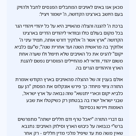
מכאן אנו באים לאויבים המחבלים המנסים לחבל ולהזיק
בעם היושב בארצינו הקדושה, ה' ישמור ויציל:
ברכת ה' להגנה והצלה מהאוייב היא על כל יהודי ויהודי הגר
בכל מקום בעולם כולו ובוודאי ליהודים הדרים בארצינו
הקדושה "ארץ אשר ה' אלוקיך דורש אותה, תמיד עיני ה'
אלוקיך בה מראשית השנה ועד אחרית שנה"; ש"עם כלביא
יקום" להניס את כל האויבים שלא תיפול ולו שערה אחת
משום יהודי, וודאי לא מהחיילים המוסרים נפשם להגנת
הארץ והיהודים הגרים בה.
אולם בענין זה של ההצלה מהאויבים בארץ הקודש אומרת
התורה ציווי מיוחד: כך פירש אונקלוס את הפסוק "הן עם
כלביא יקום וכארי יתנשא" שזה נבואה על ארץ ישראל,
שבני ישראל ישרו בה בבטחון רק כשיקטלו את שבע
האומות ויירשו נכסיהם!
גם דברי התורה "יאכל טרף ודם חללים ישתה" מתפרשים
ברש"י כנבואה על כיבוש הארץ וסילוק האויבים: נתנבא
שאין משה מת עד שיפיל מלכי מדין חללים - רק אחר