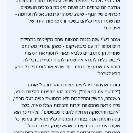
אבל הרי לא בכל העתים ישראל עוסקים בתורה ובמצוות,
אדרבה הם טרודים רוב שעות היממה בצרכים הגשמיים
הכרחיים של הגוף - שינה, עיסוקי פרנסה, אכילה וכדומה -
מה שומר ומגין עליהם בשעה זו ממזימות הזדון של
אויביהם?
אומר רש"י שזה בזכות המצוות שהם מקיימים בתחילת
היום וסופו "הן עם כלביא יקום - כשהן עומדין משינתם
שחרית הן מתגברים כלביא וכארי לחטוף את המצות
ללבוש טלית לקרוא את שמע ולהניח תפילין .. ובלילה ..
קורא את שמע על מטתו .. עד שהוא אוכל ומחבל כל מזיק
הבא לטרפו":
בזכות שהיהודי רץ לקיים מצוות והוא "חוטף" אותם
("לחטוף את המצוות"), כלומר הוא מקיימם בזריזות ומרץ,
בשמחה, בחשק והתלהבות ולא בתחושת כפיה בעל-כורחו,
שזה מראה שהמצוות יקרות וחביבות אצלו מאוד, בשל
"אהבה והתשוקה הגדולה לאבינו שבשמים", על-ידי כך הוא
בונה חומות הגנה בצורות המגינות עליו מהאוייב במשך כל
שעות היממה, גם בעיתים שהוא עוסק בצרכי החול,
בפרנסה, בשינה וכדומה. קיום המצוות בראשית היום וסופו,