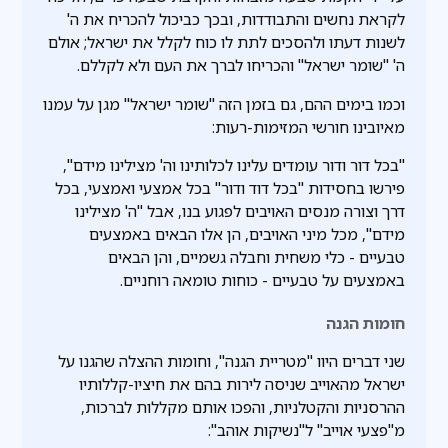
לקראת נחשים והתבודדות, ובכך כביכול להכריח את ה'
לשנות דעתו ולהסכים לתת לו כוח לקלל את ישראל; אולם
ה' "שומר ישראל" והכריחו לברך את העם ולא לקללם.
וכמו בימים ההם, גם בזמן הזה "שומר ישראל" מגן על עמנו
מאיובינו חורשי המזימות-רעות:
"בכל דור ודור עומדים עלינו לכלותינו וה' מצילינו מידם",
פירשו בחסידות "בכל דוד ודור" בכל אמצעי ואמצעי, בכל
דרך וצורה מנסים האויבים לפגוע בנו, אבל "ה' מצילינו
מידם", מכל מיני האויבים, הן אלו הבאים באמצעים
טבעיים - כלי משחית וחבלה גשמיים, והן הבאים
באמצעים על טבעיים - כוחות טומאה רוחניים.
חומות הגנה
שני דברים היוו "מטריית הגנה", וחומות ההצלה שהגנו על
ישראל מהאוייב שניסה לירות בהם את חיציו-קללותיו
ההרסניות והקטלניות, והפכו אותם מקללות לברכות,
מ"פצעי אוייב" ל"נשיקות אוהב":