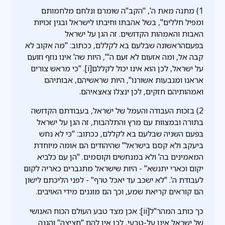
1) מתנה מאת ה', "הקב"ה שומרם ונלחם מלחמותם
ומפיל חללים", בשל אהבתו וחיבתו לישראל ובגין זכויות
האבות והאמהות הקדושים. זה הגן על ישראל
בפעםהראשונה שבלעם בא לקללם, ככתוב: "מה אקוב לא
קבה אל, ומה אזעום לא זעם ה'", היות שה' אינו נוזף וזועם
על ישראל, לכן הוא אינו יכול לקללם[i]. "כי מראש צורים
אראנו ומגבעות אשורנו", היות שראשיהם, אבותיהם
ואמהותיהם חזקים, לכן ינצלו צאצאיהם.
2) בזכות העבודה והעמל של ישראל, בעבודתם הקדושה
בתורה ובמצוות עם מרץ והתלהבות, זה הגן על ישראל
בפעם השניה שבלעם בא לקללם, ככתוב: "כי לא נחש
ביעקב ולא קסם בישראל" שהיהודים הם אומה מיוחדת
המאמינים בה' ולא במנחשים וקוסמים. "הן עם כלביא
יקום וכארי יתנשא" - היות שישראל מתגברים כאריה לקום
לעבודת ה'. "לא ישכב עד יאכל טרף" - לפני הליכתם לישון
הם קוראים קריאת שמע, וכך הם מוגנים מידי האויבים.
כך כותב המהר"ל[ii]: אכן מצד טבע העולם הכוח האנושי
של ישראל אינו על-טבעי, לכן אין להם "חציצה" והגנה