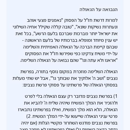
הנבואה על הגאולה
למרות דרשת חז"ל על הפסוק "נאמנים פצעי אוהב
ונעתרות נשיקות שונא", "טובה קללה שקילל אחיה השילוני
את ישראל יותר מברכות שברכם בלעם הרשע", בכל זאת
יש ענין מיוחד ומופלא בברכותיו של בלעם הראשונה -
שבהם קיימת הברכה על הגאולה האמיתית והשלימה
על-ידי משיח צדקינו כפי שפירשו חז"ל את הפסוקים
"אראנו ולא עתה וגו'" שהם נבואה על הגאולה השלימה.
הגאולה השלימה מוזכרת במקום נוסף בתורה, בפרשת
נצבים "ושב ה' אלוקיך את שבותך גו'", אבל יש שתי מעלות
בפסוקי הגאולה של פרשתינו על פסוקי פרשת נצבים:
1) בפרשת נצבים מדובר רק עצם הגאולה בלי לפרט
ולהזכיר את המלך המשיח שיהיה שליח ה' להביא את
הגאולה, הלא הוא מלך המשיח, ואילו בפרשתינו נתבארו
פרטי עניני הגאולה שייעשו על-ידי המלך המשיח. 2)
בפרשת נצבים מודגש השחרור מקשיי הגלות (אם יהיה
נדחך בקצה השמים גו') ואילו בפרשתינו לא מוזכר מצב