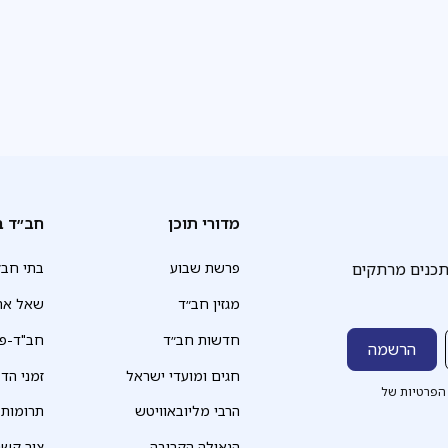
במסגרת פרויקט 'בתי המדרש לנוער', והקדישו את זמנם היקר
ללימוד בחברותות עם בני הנוער המקומיים
מדורי תוכן
חב״ד ב
תכנים מרתקים
פרשת שבוע
בתי חב״
מגזין חב״ד
שאל את
חדשות חב״ד
חב"ד-פד
חגים ומועדי ישראל
זמני הד
הפרטיות של
הרבי מליובאוויטש
תרומות
הגאולה הקרובה
צור קשר