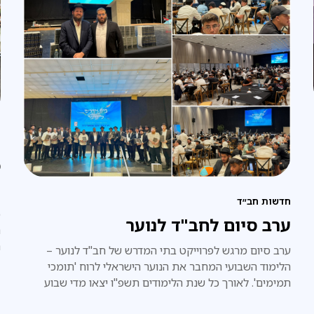
פ
מ
ה
חדשות חב״ד
כ
ערב סיום לחב"ד לנוער
ה
ה
ערב סיום מרגש לפרוייקט בתי המדרש של חב"ד לנוער –
הלימוד השבועי המחבר את הנוער הישראלי לרוח 'תומכי
תמימים'. לאורך כל שנת הלימודים תשפ"ו יצאו מדי שבוע
עשרות 'תמימים' ליותר מ-20 סניפי חב"ד לנוער ברחבי הארץ,