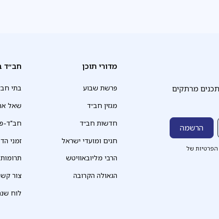
מדורי תוכן
חב״ד ב
תכנים מרתקים
פרשת שבוע
בתי חב״
מגזין חב״ד
שאל את
חדשות חב״ד
חב"ד-פד
חגים ומועדי ישראל
זמני הד
הפרטיות של
הרבי מליובאוויטש
תרומות
הגאולה הקרובה
צור קשר
לוח שנה