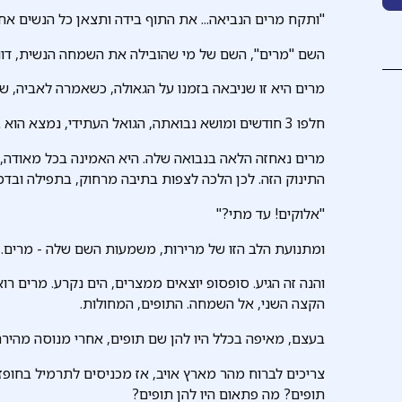
"ותקח מרים הנביאה... את התוף בידה ותצאן כל הנשים אחר
השם "מרים", השם של מי שהובילה את השמחה הנשית, דווק
מרים היא זו שניבאה בזמנו על הגאולה, כשאמרה לאביה, שע
חלפו 3 חודשים ומושא נבואתה, הגואל העתידי, נמצא הוא בעצמו בסכנת חיים, זרוק בתיבה ביאור.
מרים נאחזה הלאה בנבואה שלה. היא האמינה בכל מאודה, 
התינוק הזה. לכן הלכה לצפות בתיבה מרחוק, בתפילה ובדמ
"אלוקים! עד מתי?"
ומתנועת הלב הזו של מרירות, משמעות השם שלה - מרים.
והנה זה הגיע. סופסופ יוצאים ממצרים, הים נקרע. מרים ר
הקצה השני, אל השמחה. התופים, המחולות.
בעצם, מאיפה בכלל היו להן שם תופים, אחרי מנוסה מהיר
צריכים לברוח מהר מארץ אויב, אז מכניסים לתרמיל בחופז
תופים? מה פתאום היו להן תופים?