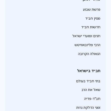
פרשת שבוע
מגזין חב״ד
חדשות חב״ד
חגים ומועדי ישראל
הרבי מליובאוויטש
הגאולה הקרובה
חב״ד בישראל
בתי חב״ד בעולם
שאל את הרב
חב"ד-פדיה
זמני הדלקת נרות