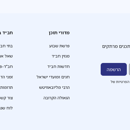
מדורי תוכן
חב״ד ב
תכנים מרתקים
פרשת שבוע
בתי חב״
מגזין חב״ד
שאל את
חדשות חב״ד
חב"ד-פד
חגים ומועדי ישראל
זמני הד
הפרטיות של
הרבי מליובאוויטש
תרומות
הגאולה הקרובה
צור קשר
לוח שנה