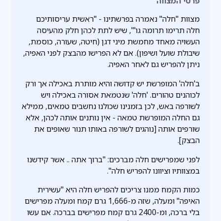
פרטי המצווה
מצוות "חלה" נאמרה בפרשתינו - "ראשית עריסותיכם
חלה תרימו תרומה גו'", שיש לתת לכהן חלק מהעיסה
העשויה מאחד מחמשת מיני דגן (חיטה, שעורה, כוסמת,
שיבולת שועל ושיפון). אם לא הפרישו מהבצק לפני האפיה,
ניתן להפריש גם לאחר האפיה.
ב'חלה' המופרשת יש קדושה והיא מותרת באכילה אך ורק
לכוהנים טהורים. 'חלה' שנטמאת אסורה באכילה ויש
לשורפה באש, לכן בזמנינו שכולנו נחשבים טמאים, ממילא
גם החלה המופרשת טמאה - אין נותנים אותה לכהן, אלא
שורפים אותה [נוהגים לשורפה באותו תנור שאופים את
הבצק].
לפני שמפרישים חלה מברכים: "ברוך אתה .. אשר קידשנו
במצוותיו וציוונו להפריש חלה".
כמות הקמח ממנו צריכים להפריש חלה היא "עשירית
האיפה" ומעלה, שזה מ-1,666 גרם קמח ומעלה מפרישים
בלי ברכה, ומ-2400 גרם קמח מפרישים בברכה. אם עשו