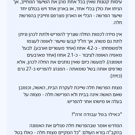
עיסות קטנות שאין בכל אחת מהן את השיעור המחייב, אך
הניחו את כולן בכלי אחד, או בארון אחד ויש בכולם יחד
שיעור הפרשה - הכלי או הארון מצרפם וחייבין בהפרשת
חלה.
אין מידה לכמות החלה שצריך להפריש ולתת לכהן וניתן
לתת גם משהו, אך חז"ל קבעו שיעור: לאופה לעצמו
ולמשפחתו - כ-4.2 אחוז (אחד מעשרים וארבע). לבעל
מאפיה האופה לציבור - כ-2.1 אחוז (אחד מארבעים
ושמונה). למעשה כיום שאין נותנים את החלה לכהן, אלא
שורפים אותה בשל טומאתה - המנהג להפריש כ-27 גרם
(כזית).
מצות הפרשת חלה שייכת לעקרת הבית, האשה, וכמובן
שאם האשה אינה בבית ולא הפרישה חלה - מצווה על
בעלה או מישהו אחר להפריש.
"כאילו בטל עבודה זרה"!
המדרש אומר שבהפרשת חלה מגלים את האמונה
בהקב"ה בורא העולם: "כל המקיים מצות חלה - כאלו בטל