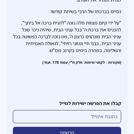
נסיים בברכתו של הרבי בשיחת קודשו:
"על ידי קיום מצוות חלה נזכה "להניח ברכה אל ביתך",
להכניס את ברכת ה' בכל עניני הבית, שיהיה ניכר שכל
עניני הבית מונהגים כרצון ה', ואז נזכה לברכה כפשוטה בכל
עניני הבית, בבני חיי ומזוני רויחי", לגאולה האמיתית
והשלימה, במהרה בימינו בקרוב ממ"ש.
(מקורות - לקוטי שיחות: חלק ח"י, עמוד 178. ועוד)
קבלו את הפרשה ישירות למייל