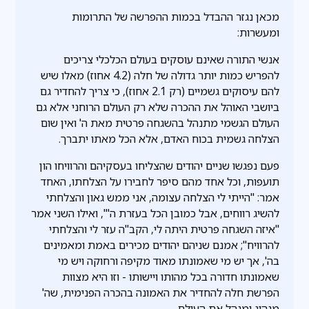
מכאן נגזר ההבדל בכמות ההפרשה של התרומות
ומעשרות:
אנשי התורה שאינם עוסקים בעולם הכלכלי צריכים
להפריש כמות יותר גדולה של חלה (4.2 אחוז) מאלו שיש
להם עיסוקים גשמיים (רק 2.1 אחוז), כי צריך להחדיר גם
ביושבי האוהל את ההכרה שלא רק העולם הרוחני אלא גם
העולם הגשמי מתנהל בהשגחה פרטית מאת ה' ואין שום
הצלחה גשמית בכוח האדם, אלא הכל מאתו יתברך.
פעם נפגשו שניים יהודים שהצליחו בעסקיהם והרוויחו הון
תועפות, וכל אחד מהם סיפר לחבירו על הצלחתו, האחד
אמר: "הייתי לי הצלחה עצומה, אני ממש גאון והצלחתי
להשיג רווחים, אבל כמובן הכל בעזרת ה'", ואילו השני אמר
"איזה השגחה פרטית היתה לי, הקב"ה עזר לי והצלחתי
להרוויח"; אמנם שניהם יהודים מכירים באמת ומאמינים
בה', אך יש מי שאמונתו מאוד מקיפה ורחוקה ויש מי
שאמונתו חדורה בכל מהותו ויישותו - וזו היא מצוות
הפרשת חלה להחדיר את האמונה בהכרה הפנימית, שה'
מנהיג ומנהל את העולם.