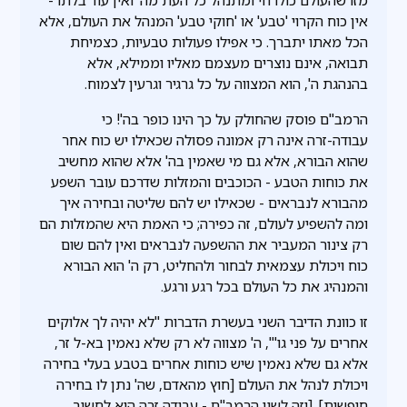
מזו שהעולם כולו חי ומתנהל כל העת מה' ואין עוד בלתו -
אין כוח הקרוי 'טבע' או 'חוקי טבע' המנהל את העולם, אלא
הכל מאתו יתברך. כי אפילו פעולות טבעיות, כצמיחת
תבואה, אינם נוצרים מעצמם מאליו וממילא, אלא
בהנהגת ה', הוא המצווה על כל גרגיר וגרעין לצמוח.
הרמב"ם פוסק שהחולק על כך הינו כופר בה'! כי
עבודה-זרה אינה רק אמונה פסולה שכאילו יש כוח אחר
שהוא הבורא, אלא גם מי שאמין בה' אלא שהוא מחשיב
את כוחות הטבע - הכוכבים והמזלות שדרכם עובר השפע
מהבורא לנבראים - שכאילו יש להם שליטה ובחירה איך
ומה להשפיע לעולם, זה כפירה; כי האמת היא שהמזלות הם
רק צינור המעביר את ההשפעה לנבראים ואין להם שום
כוח ויכולת עצמאית לבחור ולהחליט, רק ה' הוא הבורא
והמנהיג את כל העולם בכל רגע ורגע.
זו כוונת הדיבר השני בעשרת הדברות "לא יהיה לך אלוקים
אחרים על פני גו'", ה' מצווה לא רק שלא נאמין בא-ל זר,
אלא גם שלא נאמין שיש כוחות אחרים בטבע בעלי בחירה
ויכולת לנהל את העולם [חוץ מהאדם, שה' נתן לו בחירה
חופשית]. [וזה לשון הרמב"ם - עבודה זרה היא לחשוב