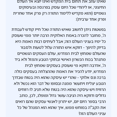
שאינו עוזב את תחום בית המקדש ואינו יוצא אל העולם
החיצוני, או ליהודי שכל היום עוסק בפרנסה ובעיסוקים
גשמיים (והוא מקדיש ללימוד התורה רק פרק אחד שחרית
ופרק אחד ערבית):
בפשטות ניתן לחשוב שאיש התורה שכל חייו קודש לעבודת
ה', מחובר להכרה באמת האלוקית הרבה יותר ממי שעוסק
כל ימיו בעניני העולם הזה; אבל לעיתים רבות האמת היא
בדיוק להיפך - דווקא איש התורה עלול לטעות ולסבור
שהעולם שמחוץ לבית המדרש, עולם העסקים הגשמיים
מתנהל בכוח הכשרון האישי ובחוקי הטבע והמזל ולא ביד
ה', אדרבה דווקא מי שעוסק בעסקים שמחוץ לבית
המדרש, יודע להכיר את האמת שההצלחה בעסקים כולה
ברכה ונס אלוקי - שהרי יש עיסקה שהוא היה בטוח שבדרך
הטבע יצליח ויתעשר ממנה ובסופו של דבר הוא נכשל ולא
הרוויח ויש עיסקה שהוא היה בטוח שלא תניב לו רווחים
גדולים ודווקא היה הניבה עושר גדול ומופלג, לכן, כותב
הרבי בספר היום יום, יש יתרון לאנשי עסקים שהם רואים
את הקב"ה במוחש ממש, איך שהוא הוא המנהל של כל
עניני העולם הזה!