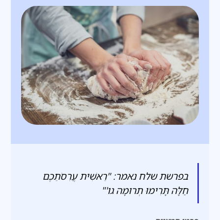
בפרשת שלח נאמר: "רֵאשִׁית עֲרִסֹתֵכֶם
חַלָּה תָּרִימוּ תְרוּמָה גו'"