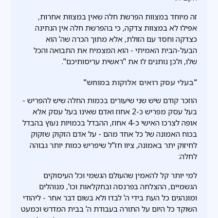
זה מיוחד במצוות הפרשת חלה שאין במצוות אחרות,
אפילו לא במצוות צדקה, כי בהפרשת חלה אין הנתינה
כצדקה וחסד עם הזולת, אלא מתוך הכרה שה' הוא
הבעל-הבית האמיתי - הוא המצמיח את התבואה והכל
שלו, ולכן נותנים לו את "ראשית עריסותיכם".
"בעלי עסק רואים אלוקות במוחש"
הוזכר קודם שיש שני שיעורים בכמות החלה שיש להפריש -
בעל עסק מפריש כ-2 אחוז ואדם שאינו בעל עסק אלא
אופה לצרכו האישי כ-4 אחוז, ההבדל בכמויות נעוץ בהבדל
בכוח האמונה של כל אחד מהם - על אדם הזקוק שזקוק
לחיזוק יתר באמונה, ציוו חז"ל שיפריש כמות יותר גבוהה
לחלה:
למי יותר קל להאמין שהעולם הגשמי וכל העיסוקים
הגשמיים, ההצלחה בפרנסה ובחקלאות וכו', מנוהלים
ומונהגים כל העת בידי ה' לבדו ולא בשום דבר אחר - ליהודי
השוקד כל היום על התורה בעבודת ה' בבית המדרש וכמעט