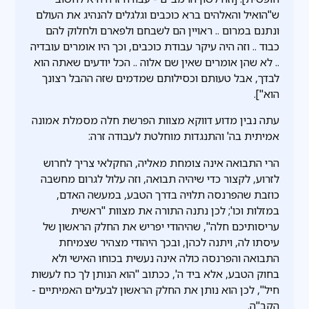
ש"הואיל והאלהים ברא כוכבים וגלגלים להנהיג את העולם
ונתנם במרום .. ראויין הם לשבחם ולפארם ולחלוק להם
כבוד .. וזה היה עיקר עבודת כוכבים, וכך היו אומרים עובדיה
.. לא שהן אומרים שאין שם אלוה .. הכל יודעים שאתה הוא
לבדך, אבל טעותם וכסילותם שמדמים שזה ההבל רצונך
הוא"].
עתה נבין מדוע דווקא מצוות הפרשת חלה מסמלת אמונה
אמיתית בה' והתנגדות מוחלטת לעבודה זרה:
הרי התבואה אינה צומחת מאליה, החקלאי צריך לחרוש
לזרוע, לקצור כדי שיהיה תבואה, וזה עלול לגרום מחשבה
כוזבת שהפרנסה תלויה בדרך הטבע, במעשה האדם,
במזלות וכו'; לכן נתנה התורה את מצוות "ראשית
עריסותיכם חלה", שהיהודי יפריש את החלק הראשון של
עיסתו לה, ויתנה לכהן, ובכך היהודי מצהיר שצמיחת
התבואה והפרנסה כולה אינה נעשית בכוחו האישי ולא
בחוק הטבע, אלא ביד ה', ככתוב "הוא הנותן לך כח לעשות
חיל", לכן הוא נותן את החלק הראשון לבעלים האמיתיים -
הקב"ה.