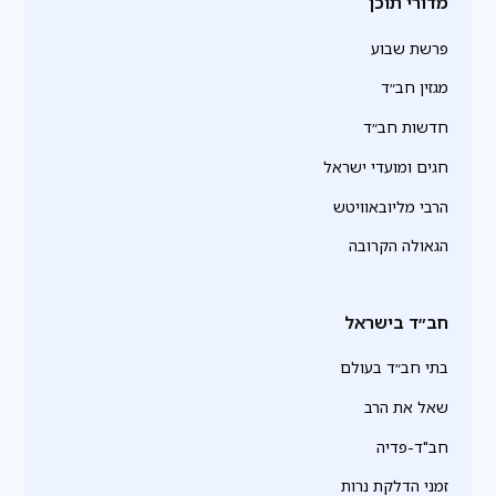
מדורי תוכן
פרשת שבוע
מגזין חב״ד
חדשות חב״ד
חגים ומועדי ישראל
הרבי מליובאוויטש
הגאולה הקרובה
חב״ד בישראל
בתי חב״ד בעולם
שאל את הרב
חב"ד-פדיה
זמני הדלקת נרות