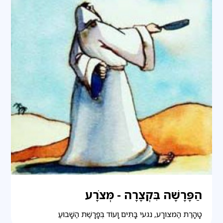
הַפָּרָשָׁה בִּקְצָרָה - מְּצֹרָע
טָהָרַת הַמצורָע, נגעי בָּתִּים וָעוֹד בְּפָרָשַׁת הַשָּׁבוּעַ