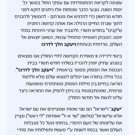
עוצמה לקראת ההתמודדות עם עסקי החול במשך כל
ימות השנה. טבעי הדבר שכוחות אלו ניתנים דוקא לפני
חודש מרחשון כדי להדגיש את מטרתם - להמשיך ולהכניס
לתוך שגרת החיים הרגילה את אותה קדושה רוחנית
ש"קנינו" בחודש תשרי, ולהגביר את עניני היהדות בסדר
יומנו. המבחן האמיתי מתחיל עכשיו, כשאנו יוצאים אל
העולם, טרדותיו ובעיותיו.
ויעקב הלך לדרכו
ביטוי לירידה זו מאוירת הקדושה לחיי החולין אנו מוצאים
במנהג עתיק יומין להכריז בשלהי חודש תשרי בבית
הכנסת את הפסוק מספר בראשית: "
ויעקב הלך לדרכו"
.
בכל מילה בתורה אנו יכולים למצוא עולם מלא וללמוד
הוראה בחיים.בין מילות הפסוק מסתתרת משמעות
פנימית, שמהתבוננות בה ניתן להפיק את ההוראה כיצד
עלינו לגשת אל חודשי החולין.
'
יעקב
' ו'ישראל' הם שני שמות שמציינים את עם ישראל.
אלא ש'ישראל' (מלשון "שר א-ל" ואותיות "לי ראש") מציין
את עליונותו של העם היהודי, בהיותו מעל כל מגבלות
העולם ואשר בכוחו לשנות ע"י מעשיו ותפילותיו את סדרי