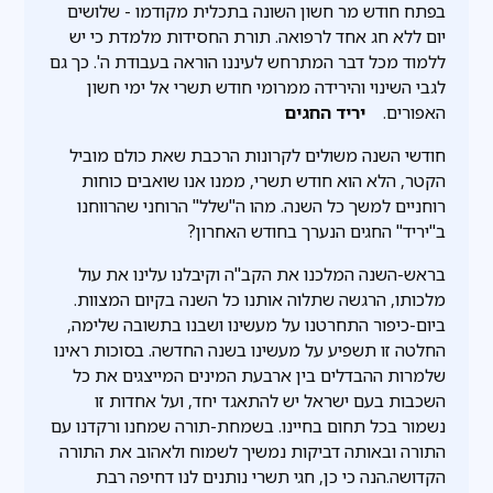
בפתח חודש מר חשון השונה בתכלית מקודמו - שלושים
יום ללא חג אחד לרפואה. תורת החסידות מלמדת כי יש
ללמוד מכל דבר המתרחש לעיננו הוראה בעבודת ה'. כך גם
לגבי השינוי והירידה ממרומי חודש תשרי אל ימי חשון
האפורים.
יריד החגים
חודשי השנה משולים לקרונות הרכבת שאת כולם מוביל
הקטר, הלא הוא חודש תשרי, ממנו אנו שואבים כוחות
רוחניים למשך כל השנה. מהו ה"שלל" הרוחני שהרווחנו
ב"יריד" החגים הנערך בחודש האחרון?
בראש-השנה המלכנו את הקב"ה וקיבלנו עלינו את עול
מלכותו, הרגשה שתלוה אותנו כל השנה בקיום המצוות.
ביום-כיפור התחרטנו על מעשינו ושבנו בתשובה שלימה,
החלטה זו תשפיע על מעשינו בשנה החדשה. בסוכות ראינו
שלמרות ההבדלים בין ארבעת המינים המייצגים את כל
השכבות בעם ישראל יש להתאגד יחד, ועל אחדות זו
נשמור בכל תחום בחיינו. בשמחת-תורה שמחנו ורקדנו עם
התורה ובאותה דביקות נמשיך לשמוח ולאהוב את התורה
הקדושה.הנה כי כן, חגי תשרי נותנים לנו דחיפה רבת