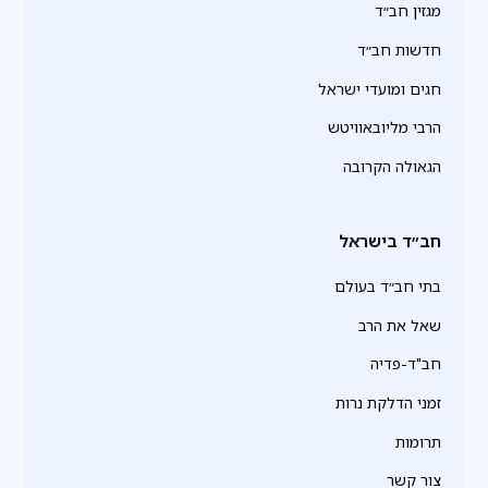
מגזין חב״ד
חדשות חב״ד
חגים ומועדי ישראל
הרבי מליובאוויטש
הגאולה הקרובה
חב״ד בישראל
בתי חב״ד בעולם
שאל את הרב
חב"ד-פדיה
זמני הדלקת נרות
תרומות
צור קשר