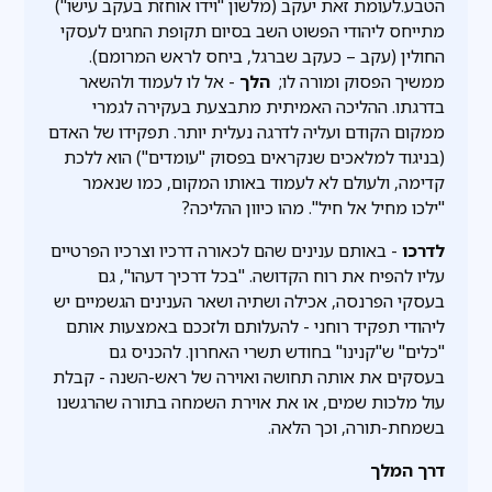
הטבע.לעומת זאת יעקב (מלשון "וידו אוחזת בעקב עישו")
מתייחס ליהודי הפשוט השב בסיום תקופת החגים לעסקי
החולין (עקב – כעקב שברגל, ביחס לראש המרומם).
ממשיך הפסוק ומורה לו;
הלך
- אל לו לעמוד ולהשאר
בדרגתו. ההליכה האמיתית מתבצעת בעקירה לגמרי
ממקום הקודם ועליה לדרגה נעלית יותר. תפקידו של האדם
(בניגוד למלאכים שנקראים בפסוק "עומדים") הוא ללכת
קדימה, ולעולם לא לעמוד באותו המקום, כמו שנאמר
"ילכו מחיל אל חיל". מהו כיוון ההליכה?
לדרכו
- באותם ענינים שהם לכאורה דרכיו וצרכיו הפרטיים
עליו להפיח את רוח הקדושה. "בכל דרכיך דעהו", גם
בעסקי הפרנסה, אכילה ושתיה ושאר הענינים הגשמיים יש
ליהודי תפקיד רוחני - להעלותם ולזככם באמצעות אותם
"כלים" ש"קנינו" בחודש תשרי האחרון. להכניס גם
בעסקים את אותה תחושה ואוירה של ראש-השנה - קבלת
עול מלכות שמים, או את אוירת השמחה בתורה שהרגשנו
בשמחת-תורה, וכך הלאה.
דרך המלך