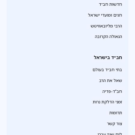
חדשות חב״ד
חגים ומועדי ישראל
הרבי מליובאוויטש
הגאולה הקרובה
חב״ד בישראל
בתי חב״ד בעולם
שאל את הרב
חב"ד-פדיה
זמני הדלקת נרות
תרומות
צור קשר
לוח שנה עברי