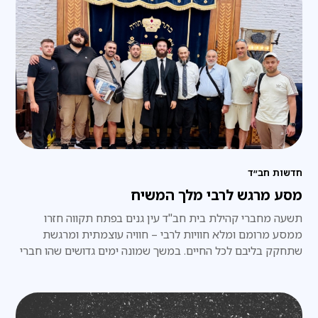
חדשות חב״ד
מסע מרגש לרבי מלך המשיח
​תשעה מחברי קהילת בית חב"ד עין גנים בפתח תקווה חזרו
ממסע מרומם ומלא חוויות לרבי – חוויה עוצמתית ומרגשת
שתחקק בליבם לכל החיים. במשך שמונה ימים גדושים שהו חברי
הקבוצה בווילה מפוארת בת שלוש קומות, הממוקמת כדקה
הליכה בלבד מ-770