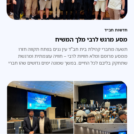
חדשות חב״ד
מסע מרגש לרבי מלך המשיח
​תשעה מחברי קהילת בית חב"ד עין גנים בפתח תקווה חזרו
ממסע מרומם ומלא חוויות לרבי – חוויה עוצמתית ומרגשת
שתחקק בליבם לכל החיים. במשך שמונה ימים גדושים שהו חברי
הקבוצה בווילה מפוארת בת שלוש קומות, הממוקמת כדקה
הליכה בלבד מ-770