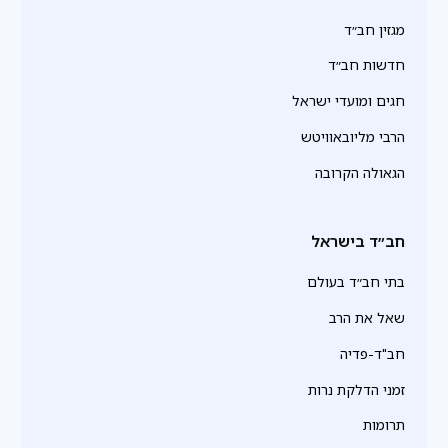
מגזין חב״ד
חדשות חב״ד
חגים ומועדי ישראל
הרבי מליובאוויטש
הגאולה הקרובה
חב״ד בישראל
בתי חב״ד בעולם
שאל את הרב
חב"ד-פדיה
זמני הדלקת נרות
תרומות