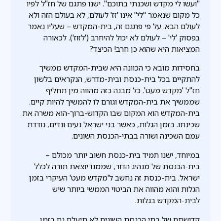
"ועשו לי מקדש ושכנתי בתוכם". ישנו פתגם של חז"ל לפיו
כל מקום שנאמר "לי" אינו 'זז' לעולם, לא בעולם הזה ולא
לעולם הבא. על פי פתגם זה, בית-המקדש – שעליו נאמר
בפסוק 'לי' – לעולם לא יכול להיחרב ('לזוז'). לכאורה
המציאות היא שהוא כן חרב! הכיצד?
בחסידות מובא כי הכוונה היא שבית-המקדש ממשיך
להתקיים בכל בית-כנסת ובית-מדרש, הנקראים בלשון
חז"ל 'מקדש מעט'. כל מבנה כזה מהווה מין תחליף
שממשיך את בית-המקדש וגורם לו להמשיך להיות קיים.
בית-המקדש הוא המקום שבו הקדוש-ברוך-הוא משרה את
שכינתו. בזמן הגלות, כאשר בני ישראל נעים ונדים, נודדת
עמם השכינה ושורה בבתי-הכנסת השונים.
במיוחד, ישנו תמיד בית-כנסת חשוב יותר מכולם –
בית-הכנסת של מנהיג הדור, שממנו יוצאת תורה לכלל
ישראל. בית-כנסת זה נחשב ל'מקדש מעט' העיקרי בזמן
הגלות והוא מהווה את הביטוי הממשי ביותר שיש
לבית-המקדש בגלות.
קדושתם של בתי הכנסת השונים לא תיעלם גם בזמן