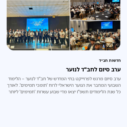
חדשות חב״ד
ערב סיום לחב"ד לנוער
ערב סיום מרגש לפרוייקט בתי המדרש של חב"ד לנוער – הלימוד
השבועי המחבר את הנוער הישראלי לרוח 'תומכי תמימים'. לאורך
כל שנת הלימודים תשפ"ו יצאו מדי שבוע עשרות 'תמימים' ליותר
מ-20 סניפי חב"ד לנוער ברחבי הארץ, במסגרת פרויקט 'בתי
המדרש לנוער', והקדישו את זמנם היקר ללימוד בחברותות עם
בני הנוער המקומיים