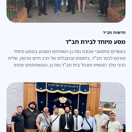
חדשות חב״ד
מסע מיוחד לבירת חב"ד
כעשרים מתושבי שכונת נווה גן השתתפו השבוע במסע מיוחד
ומרגש לכפר חב"ד, ביוזמתו ובהובלתו של הרב חיים מרטון, שליח
הרבי מלך המשיח ומנהל בית חב"ד נווה גן. המשתתפים פתחו
את היום בביקור ב־770. את היום חתמו המשתתפים בהתוועדות
"על האש" מיוחדת עם הרב טוביה בולטון