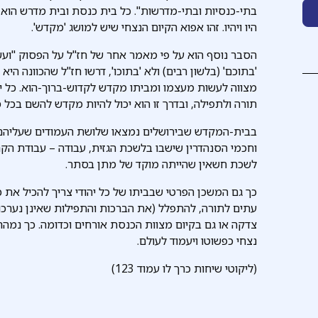
בתי-כנסיות ובתי-מדרשות". כל בית כנסת ובית מדרש הוא 
היו ויהיו. זהו אפוא הקיום הנצחי שיש למושג 'מקדש'.
הסבר נוסף הוא על פי מאמר אחר של חז"ל על הפסוק "ועש
'בתוכם' (בלשון רבים) ולא 'בתוכו', דרשו חז"ל שהכוונה היא
מצווה לעשות מעצמו ומביתו מקדש לקדוש-ברוך-הוא. כל יהוד
תורה ולתפילה, ובדרך זו הוא יכול להיות מקדש להשם בכל 
בבית-המקדש שבירושלים נמצאו שלושת העמודים שעליהם 
וחכמי הסנהדרין שישבו בלשכת הגזית, עבודה – עבודת הקר
לשכת חשאין שהייתה מוקד של מתן בסתר.
כך גם המשכן הפרטי שבביתו של כל יהודי צריך להכיל את כ
עתים לתורה, להתפלל (את הברכות והתפילות שאינן נערכו
צדקה או גם בקיום מצוות הכנסת אורחים וכדומה. כך נמה
נצחי כפשוטו ויעמוד לעולם.
(ליקוטי שיחות כרך לו עמוד 123)