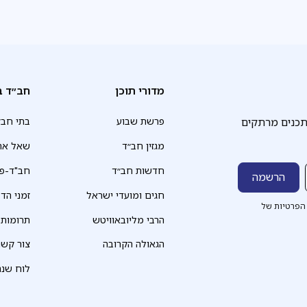
מדורי תוכן
חב״ד ב
תכנים מרתקים
פרשת שבוע
בתי חב״
מגזין חב״ד
שאל את
חדשות חב״ד
חב"ד-פד
חגים ומועדי ישראל
זמני הד
הפרטיות של
הרבי מליובאוויטש
תרומות
הגאולה הקרובה
צור קשר
לוח שנה