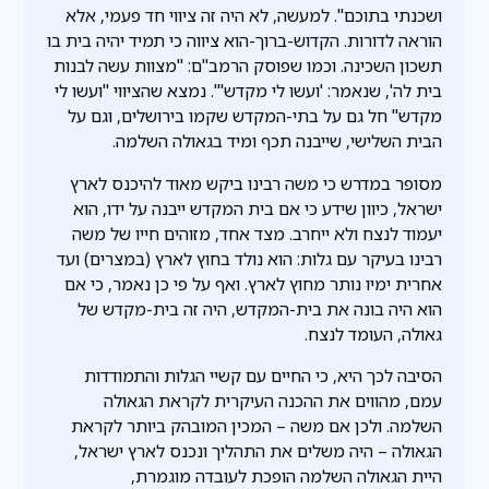
ושכנתי בתוכם". למעשה, לא היה זה ציווי חד פעמי, אלא
הוראה לדורות. הקדוש-ברוך-הוא ציווה כי תמיד יהיה בית בו
תשכון השכינה. וכמו שפוסק הרמב"ם: "מצוות עשה לבנות
בית לה', שנאמר: 'ועשו לי מקדש'". נמצא שהציווי "ועשו לי
מקדש" חל גם על בתי-המקדש שקמו בירושלים, וגם על
הבית השלישי, שייבנה תכף ומיד בגאולה השלמה.
מסופר במדרש כי משה רבינו ביקש מאוד להיכנס לארץ
ישראל, כיוון שידע כי אם בית המקדש ייבנה על ידו, הוא
יעמוד לנצח ולא ייחרב. מצד אחד, מזוהים חייו של משה
רבינו בעיקר עם גלות: הוא נולד בחוץ לארץ (במצרים) ועד
אחרית ימיו נותר מחוץ לארץ. ואף על פי כן נאמר, כי אם
הוא היה בונה את בית-המקדש, היה זה בית-מקדש של
גאולה, העומד לנצח.
הסיבה לכך היא, כי החיים עם קשיי הגלות והתמודדות
עמם, מהווים את ההכנה העיקרית לקראת הגאולה
השלמה. ולכן אם משה – המכין המובהק ביותר לקראת
הגאולה – היה משלים את התהליך ונכנס לארץ ישראל,
היית הגאולה השלמה הופכת לעובדה מוגמרת,