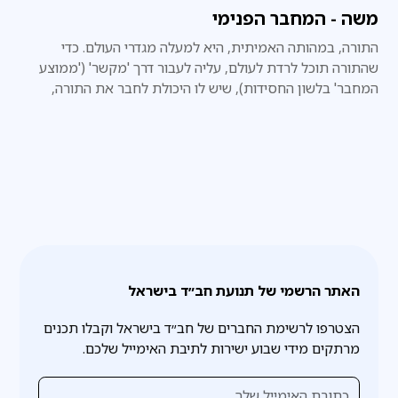
משה - המחבר הפנימי
התורה, במהותה האמיתית, היא למעלה מגדרי העולם. כדי
שהתורה תוכל לרדת לעולם, עליה לעבור דרך 'מקשר' ('ממוצע
המחבר' בלשון החסידות), שיש לו היכולת לחבר את התורה,
שלמעלה מהעולם, עם העולם, וזה עניינו של משה רבנו.
האתר הרשמי של תנועת חב״ד בישראל
הצטרפו לרשימת החברים של חב״ד בישראל וקבלו תכנים
מרתקים מידי שבוע ישירות לתיבת האימייל שלכם.