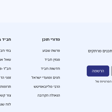
מדורי תוכן
חב״ד ב
תכנים מרתקים
פרשת שבוע
בתי חב״
מגזין חב״ד
שאל את
חדשות חב״ד
חב"ד-פד
חגים ומועדי ישראל
זמני הד
הפרטיות של
הרבי מליובאוויטש
תרומות
הגאולה הקרובה
צור קשר
לוח שנה