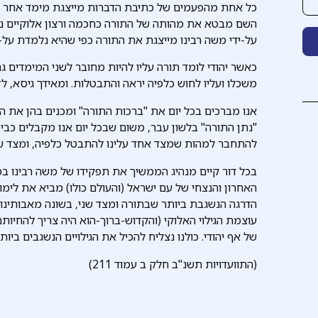
כל אחת מהפעמים של כתיבת הדברות מייצגת מימד אחר בת
השם מבטא את מהותה של התורה כחכמה ורצון אלוקיים נשגב
על-ידי משה רבינו מייצגת את התורה כפי שהיא נלמדת על-י
כאשר יהודי לומד תורה עליו להיות מחובר לשני המימדים גם
משכלו ועליו לחוש כלפיה יראה והתבטלות. ומאידך גיסא, לזכ
אנו מברכים בכל יום את "ברכות התורה" ומכנים בהן את השם
"נתן התורה" בלשון עבר, משום שבכל יום אנו מקבלים כביכ
להתחבר למהות שמצד אחד עלינו להתבטל כלפיה, ומצד שני
בכל דור קיים מנהיג הממשיך את תפקידו של משה רבינו ב
האחרון והנצחי של עם ישראל (והעולם כולו) מביא את לימ
הדרגה הנשגבת ביותר שבתורה ומצד שני, בשונה מאבותינו
עוצמת הגילוי האלוקי (והקדוש-ברוך-הוא היה צריך להחי
של אף יהודי. כולנו נצליח להכיל את הגילויים הנשגבים ביו
(התוועדויות תשנ"ב חלק ב עמוד 211)