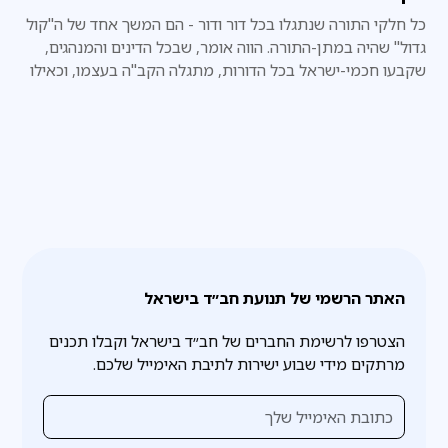
כל חלקי התורה שנתגלו בכל דור ודור - הם המשך אחד של ה"קול
גדול" שהיה במתן-התורה. הווה אומר, שבכל הדינים והמנהגים,
שקבעו חכמי-ישראל בכל הדורות, מתגלה הקב"ה בעצמו, וכאילו
הוא עצמו אמרם באופן ישיר, ממש כפי שהיה במעמד הר-סיני.
האתר הרשמי של תנועת חב״ד בישראל
הצטרפו לרשימת החברים של חב״ד בישראל וקבלו תכנים
מרתקים מידי שבוע ישירות לתיבת האימייל שלכם.