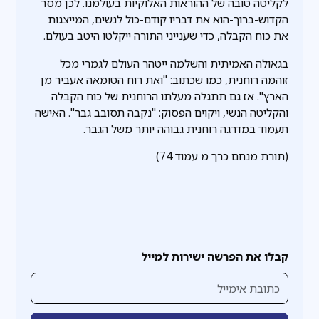
לקליטה טובה של ההוראות האלוקיות בעולמנו. לכן מסר
הקדוש-ברוך-הוא את דבריו קודם-כול לנשים, המייצגות
את כוח הקבלה, כדי שענייני התורה ייקלטו היטב בעולם.
בגאולה האמיתית והשלמה ייטהר העולם לגמרי מכל
זוהמה רוחנית, כמו שכתוב: "ואת רוח הטומאה אעביר מן
הארץ". אז גם תתגלה מעלתו הרוחנית של כוח הקבלה
והקליטה הנשי, ויקוים הפסוק: "נקבה תסובב גבר". האישה
תעמוד במדרגה רוחנית גבוהה יותר משל הגבר.
(תורת מנחם כרך מ עמוד 74)
קבלו את הפרשה ישירות למייל