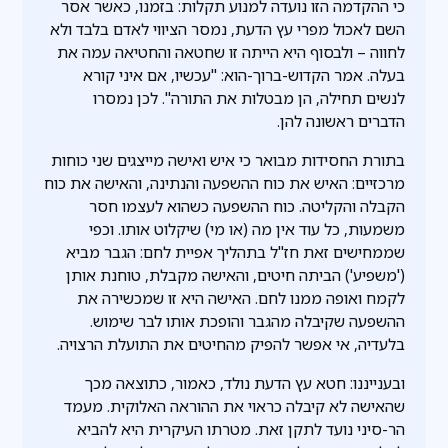
כי ההקדמה הזו נועדה למנוע תקלות: בזמנו, כאשר אסר
השם לאכול מפרי עץ הדעת, נמסר הציווי לאדם בלבד ולא
לחווה – ולבסוף היא הייתה זו שחטאה והחטיאה עמה את
בעלה. אמר הקדוש-ברוך-הוא: "עכשיו, אם איני קורא
לנשים תחילה, הן מבטלות את התורה". לכן נמסרו
הדברים ראשונה להן.
בתורת החסידות מבואר כי איש ואישה מייצגים שני כוחות
מרכזיים: האיש את כוח ההשפעה והנתינה, והאישה את כוח
הקבלה והקליטה. כוח ההשפעה כשהוא לעצמו חסר
משמעות, כל עוד אין מה (או מי) שיקלוט אותו. וכפי
שממחישים זאת חז"ל בתהליך אפיית לחם: הגבר מביא
('משפיע') הביתה חיטים, והאישה מקבלת, טוחנת אותן
לקמח ואופה ממנו לחם. האישה היא זו שמכשירה את
ההשפעה שקיבלה מהגבר והופכת אותו לבר שימוש.
בלעדיה, אי אפשר להפיק מהחיטים את התועלת הרצויה.
ובענייננו: חטא עץ הדעת נולד, כאמור, כתוצאה מכך
שהאישה לא קיבלה כראוי את ההוראה האלוקית. מעמד
הר-סיני נועד לתקן זאת. מטרתו העיקרית היא להביא