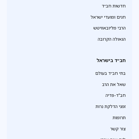
חדשות חב״ד
חגים ומועדי ישראל
הרבי מליובאוויטש
הגאולה הקרובה
חב״ד בישראל
בתי חב״ד בעולם
שאל את הרב
חב"ד-פדיה
זמני הדלקת נרות
תרומות
צור קשר