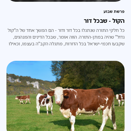
פרשת שבוע
הקוֹל - שבכל דוֹר
כל חלקי התורה שנתגלו בכל דור ודור - הם המשך אחד של ה"קול
גדול" שהיה במתן-התורה. הווה אומר, שבכל הדינים והמנהגים,
שקבעו חכמי-ישראל בכל הדורות, מתגלה הקב"ה בעצמו, וכאילו
הוא עצמו אמרם באופן ישיר, ממש כפי שהיה במעמד הר-סיני.