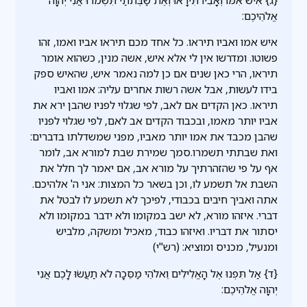
אֱלֹהֵיכֶם:
איש אמו ואביו תיראו. כל אחד מכם תיראו אביו ואמו, זהו
פשוטו. ומדרשו אין לי אלא איש, אשה מנין, כשהוא אומר
תיראו, הרי כאן שנים אם כן למה נאמר איש, שהאיש ספק
בידו לעשות, אבל אשה רשות אחרים עליה: אמו ואביו
תיראו. כאן הקדים אם לאב, לפי שגלוי לפניו שהבן ירא את
אביו יותר מאמו, ובכבוד הקדים אב לאם, לפי שגלוי לפניו
שהבן מכבד את אמו יותר מאביו, מפני שמשדלתו בדברים:
ואת שבתתי תשמרו.סמך שמירת שבת למורא אב, לומר
אף על פי שהזהרתיך על מורא אב, אם יאמר לך חלל את
השבת אל תשמע לו, וכן בשאר כל המצות: אני ה' אלהיכם.
אתה ואביך חיבים בכבודי, לפיכך לא תשמע לו לבטל את
דברי. איזהו מורא, לא ישב במקומו ולא ידבר במקומו ולא
יסתור את דבריו. ואיזהו כבוד, מאכיל ומשקה, מלביש
ומנעיל, מכניס ומוציא: (רש"י)
{ד} אַל תִּפְנוּ אֶל הָאֱלִילִים וֵאלֹהֵי מַסֵּכָה לֹא תַעֲשׂוּ לָכֶם אֲנִי
יְהוָה אֱלֹהֵיכֶם: