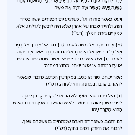
לָכֶם לְחֻקַּת עוֹלָם לְכַפֵּר עַל בְּנֵי יִשְׂרָאֵל מִכָּל חַטֹּאתָם אַחַת
בַּשָּׁנָה וַיַּעַשׂ כַּאֲשֶׁר צִוָּה יְהוָה אֶת מֹשֶׁה:
ויעש כאשר צוה ה' וגו' . כשהגיע יום הכפורים עשה כסדר
הזה, ולהגיד שבחו של אהרן שלא היה לובשן לגדלתו, אלא
כמקיים גזרת המלך: (רש"י)
{א} וַיְדַבֵּר יְהוָה אֶל מֹשֶׁה לֵּאמֹר: {ב} דַּבֵּר אֶל אַהֲרֹן וְאֶל בָּנָיו
וְאֶל כָּל בְּנֵי יִשְׂרָאֵל וְאָמַרְתָּ אֲלֵיהֶם זֶה הַדָּבָר אֲשֶׁר צִוָּה יְהוָה
לֵאמֹר: {ג} אִישׁ אִישׁ מִבֵּית יִשְׂרָאֵל אֲשֶׁר יִשְׁחַט שׁוֹר אוֹ כֶשֶׂב
אוֹ עֵז בַּמַּחֲנֶה אוֹ אֲשֶׁר יִשְׁחַט מִחוּץ לַמַּחֲנֶה:
אשר ישחט שור או כשב. במקדשין הכתוב מדבר, שנאמר
להקריב קרבן: במחנה. חוץ לעזרה: (רש"י)
{ד} וְאֶל פֶּתַח אֹהֶל מוֹעֵד לֹא הֱבִיאוֹ לְהַקְרִיב קָרְבָּן לַיהוָה
לִפְנֵי מִשְׁכַּן יְהוָה דָּם יֵחָשֵׁב לָאִישׁ הַהוּא דָּם שָׁפָךְ וְנִכְרַת הָאִישׁ
הַהוּא מִקֶּרֶב עַמּוֹ:
דם יחשב. כשופך דם האדם שמתחייב בנפשו: דם שפך.
לרבות את הזורק דמים בחוץ: (רש"י)