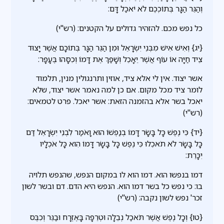
וְהַגֵּר הַגָּר בְּתוֹכְכֶם לֹא יֹאכַל דָּם:
כל נפש מכם. להזהיר גדולים על הקטנים: (רש"י)
{יג} וְאִישׁ אִישׁ מִבְּנֵי יִשְׂרָאֵל וּמִן הַגֵּר הַגָּר בְּתוֹכָם אֲשֶׁר יָצוּד
צֵיד חַיָּה אוֹ עוֹף אֲשֶׁר יֵאָכֵל וְשָׁפַךְ אֶת דָּמוֹ וְכִסָּהוּ בֶּעָפָר:
אשר יצוד. אין לי אלא ציד, אוזין ותרנגולין מנין, תלמוד
לומר ציד מכל מקום. אם כן למה נאמר אשר יצוד, שלא
יאכל בשר אלא בהזמנה הזאת: אשר יאכל. פרט לטמאים:
(רש"י)
{יד} כִּי נֶפֶשׁ כָּל בָּשָׂר דָּמוֹ בְנַפְשׁוֹ הוּא וָאֹמַר לִבְנֵי יִשְׂרָאֵל דַּם
כָּל בָּשָׂר לֹא תֹאכֵלוּ כִּי נֶפֶשׁ כָּל בָּשָׂר דָּמוֹ הִוא כָּל אֹכְלָיו
יִכָּרֵת:
דמו בנפשו הוא. דמו הוא לו במקום הנפש, שהנפש תלויה
בו: כי נפש כל בשר דמו הוא. הנפש היא הדם. דם ובשר לשון
זכר' נפש לשון נקבה: (רש"י)
{טו} וְכָל נֶפֶשׁ אֲשֶׁר תֹּאכַל נְבֵלָה וּטְרֵפָה בָּאֶזְרָח וּבַגֵּר וְכִבֶּס