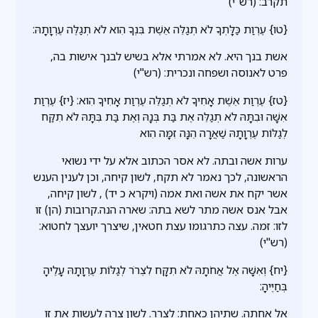
תקרב: (רש"י)
{טו} עֶרְוַת כַּלָּתְךָ לֹא תְגַלֵּה אֵשֶׁת בִּנְךָ הִוא לֹא תְגַלֶּה עֶרְוָתָהּ:
אשת בנך היא. לא אמרתי אלא בשיש לבנך אישות בה,
פרט לאנוסה ושפחה ונכרית: (רש"י)
{טז} עֶרְוַת אֵשֶׁת אָחִיךָ לֹא תְגַלֵּה עֶרְוַת אָחִיךָ הִוא: {יז} עֶרְוַת
אִשָּׁה וּבִתָּהּ לֹא תְגַלֵּה אֶת בַּת בְּנָהּ וְאֶת בַּת בִּתָּהּ לֹא תִקַּח
לְגַלּוֹת עֶרְוָתָהּ שַׁאֲרָה הֵנָּה זִמָּה הִוא
ערות אשה ובתה. לא אסר הכתוב אלא על ידי נשואי
הראשונה, לכך נאמר לא תקח, לשון קיחה, וכן לענין הענש
אשר יקח את אשה ואת אמה (ויקרא כ יד) , לשון קיחה,
אבל אנס אשה מתר לשא בתה: שארה הנה.קרובות (הן) זו
לזו: זמה. עצה כתרגומו עצת חטאין, שיצרך יועצך לחטוא:
(רש"י)
{יח} וְאִשָּׁה אֶל אֲחֹתָהּ לֹא תִקָּח לִצְרֹר לְגַלּוֹת עֶרְוָתָהּ עָלֶיהָ
בְּחַיֶּיהָ:
אל אחתה. שתיהן כאחת: לצרר. לשון צרה לעשות את זו