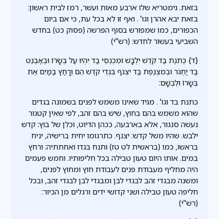
בזאת. גימטריא שלו ארבע מאות ועשר, רמז לבית ראשון:
בזאת יבא אהרן וגו' . ואף זו לא בכל עת, כי אם ביום
הכפורים, כמו שמפורש בסוף הפרשה (פסוק כט) בחדש
השביעי בעשור לחדש: (רש"י)
{ד} כְּתֹנֶת בַּד קֹדֶשׁ יִלְבָּשׁ וּמִכְנְסֵי בַד יִהְיוּ עַל בְּשָׂרוֹ וּבְאַבְנֵט
בַּד יַחְגֹּר וּבְמִצְנֶפֶת בַּד יִצְנֹף בִּגְדֵי קֹדֶשׁ הֵם וְרָחַץ בַּמַּיִם אֶת
בְּשָׂרוֹ וּלְבֵשָׁם:
כתנת בד וגו' . מגיד שאינו משמש לפנים בשמונה בגדים
שהוא משמש בהם בחוץ, שיש בהם זהב, לפי שאין קטגור
נעשה סנגור, אלא בארבעה, ככהן הדיוט, וכלן של בוץ: קדש
ילבש. שהיו משל קדש: יצנף. כתרגומו יחית ברישיה, יניח
בראשו, כמו (בראשית לט טז) ותנח בגדו ואחתתיה: ורחץ
במים. אותו היום טעון טבילה בכל חליפותיו. וחמש פעמים
היה מחליף מעבודת פנים לעבודת חוץ ומחוץ לפנים,
ומשנה מבגדי זהב לבגדי לבן ומבגדי לבן לבגדי זהב, ובכל
חליפה טעון טבילה ושני קדושי ידים ורגלים מן הכיור:
(רש"י)