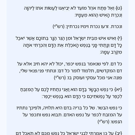
{ט} וְאֶל פֶּתַח אֹהֶל מוֹעֵד לֹא יְבִיאֶנּוּ לַעֲשׂוֹת אֹתוֹ לַיהוָה
וְנִכְרַת הָאִישׁ הַהוּא מֵעַמָּיו:
ונכרת. זרעו נכרת וימיו נכרתין: (רש"י)
{י} וְאִישׁ אִישׁ מִבֵּית יִשְׂרָאֵל וּמִן הַגֵּר הַגָּר בְּתוֹכָם אֲשֶׁר יֹאכַל
כָּל דָּם וְנָתַתִּי פָנַי בַּנֶּפֶשׁ הָאֹכֶלֶת אֶת הַדָּם וְהִכְרַתִּי אֹתָהּ
מִקֶּרֶב עַמָּהּ:
כל דם. לפי שנאמר בנפש יכפר, יכול לא יהא חיב אלא על
דם המקדשים, תלמוד לומר כל דם: ונתתי פני.פנאי שלי,
פונה אני מכל עסקי ועוסק בו: (רש"י)
{יא} כִּי נֶפֶשׁ הַבָּשָׂר בַּדָּם הִוא וַאֲנִי נְתַתִּיו לָכֶם עַל הַמִּזְבֵּחַ
לְכַפֵּר עַל נַפְשֹׁתֵיכֶם כִּי הַדָּם הוּא בַּנֶּפֶשׁ יְכַפֵּר:
כי נפש הבשר. של כל בריה בדם היא תלויה, ולפיכך נתתיו
על המזבח לכפר על נפש האדם. תבוא נפש ותכפר על
הנפש: (רש"י)
{יב} עַל כֵּן אָמַרְתִּי לִבְנֵי יִשְׂרָאֵל כָּל נֶפֶשׁ מִכֶּם לֹא תֹאכַל דָּם