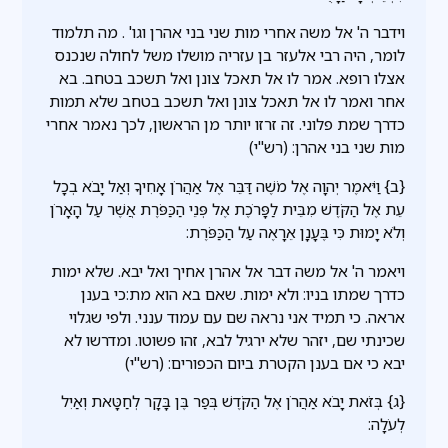
וידבר ה' אל משה אחרי מות שני בני אהרן וגו' . מה תלמוד
לומר, היה רבי אלעזר בן עזריה מושלו משל לחולה שנכנס
אצלו רופא. אמר לו אל תאכל צונן ואל תשכב בטחב. בא
אחר ואמר לו אל תאכל צונן ואל תשכב בטחב שלא תמות
כדרך שמת פלוני. זה זרזו יותר מן הראשון, לכך נאמר אחרי
מות שני בני אהרן: (רש"י)
{ב} וַיֹּאמֶר יְהוָה אֶל מֹשֶׁה דַּבֵּר אֶל אַהֲרֹן אָחִיךָ וְאַל יָבֹא בְכָל
עֵת אֶל הַקֹּדֶשׁ מִבֵּית לַפָּרֹכֶת אֶל פְּנֵי הַכַּפֹּרֶת אֲשֶׁר עַל הָאָרֹן
וְלֹא יָמוּת כִּי בֶּעָנָן אֵרָאֶה עַל הַכַּפֹּרֶת:
ויאמר ה' אל משה דבר אל אהרן אחיך ואל יבא. שלא ימות
כדרך שמתו בניו: ולא ימות. שאם בא הוא מת:כי בענן
אראה. כי תמיד אני נראה שם עם עמוד ענני. ולפי שגלוי
שכינתי שם, יזהר שלא ירגיל לבא, זהו פשוטו. ומדרשו לא
יבא כי אם בענן הקטרת ביום הכפורים: (רש"י)
{ג} בְּזֹאת יָבֹא אַהֲרֹן אֶל הַקֹּדֶשׁ בְּפַר בֶּן בָּקָר לְחַטָּאת וְאַיִל
לְעֹלָה: