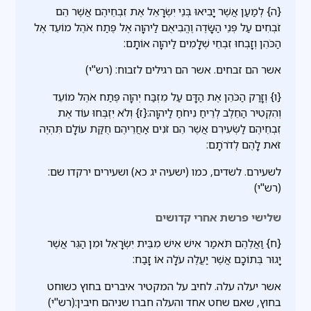
{ה} לְמַעַן אֲשֶׁר יָבִיאוּ בְּנֵי יִשְׂרָאֵל אֶת זִבְחֵיהֶם אֲשֶׁר הֵם
זֹבְחִים עַל פְּנֵי הַשָּׂדֶה וֶהֱבִיאֻם לַיהוָה אֶל פֶּתַח אֹהֶל מוֹעֵד אֶל
הַכֹּהֵן וְזָבְחוּ זִבְחֵי שְׁלָמִים לַיהוָה אוֹתָם:
אשר הם זבחים. אשר הם רגילים לזבוח: (רש"י)
{ו} וְזָרַק הַכֹּהֵן אֶת הַדָּם עַל מִזְבַּח יְהוָה פֶּתַח אֹהֶל מוֹעֵד
וְהִקְטִיר הַחֵלֶב לְרֵיחַ נִיחֹחַ לַיהוָה:{ז} וְלֹא יִזְבְּחוּ עוֹד אֶת
זִבְחֵיהֶם לַשְּׂעִירִם אֲשֶׁר הֵם זֹנִים אַחֲרֵיהֶם חֻקַּת עוֹלָם תִּהְיֶה
זֹּאת לָהֶם לְדֹרֹתָם:
לשעירם. לשדים, כמו (ישעיה יג כא) ושעירים ירקדו שם:
(רש"י)
שלישי פרשת אחרי קדושים
{ח} וַאֲלֵהֶם תֹּאמַר אִישׁ אִישׁ מִבֵּית יִשְׂרָאֵל וּמִן הַגֵּר אֲשֶׁר
יָגוּר בְּתוֹכָם אֲשֶׁר יַעֲלֶה עֹלָה אוֹ זָבַח:
אשר יעלה עלה. לחיב על המקטיר איברים בחוץ כשוחט
בחוץ, שאם שחט אחד והעלה חברו שניהם חיבין:(רש"י)