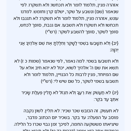
אזהרה מנין, תלמוד לומר ולא תכחשו: ולא תשקרו. לפי
שנאמר (שם) ונשבע על שקר, ישלם קרן וחומש. למדנו
עונש, אזהרה מנין, תלמוד לומר ולא תשקרו: לא תגנבו ולא
תכחשו ולא תשקרו ולא תשבעו. אם גנבת, סופך לכחש,
סופך לשקר, סופך להשבע לשקר: (רש"י)
{יב} וְלֹא תִשָּׁבְעוּ בִשְׁמִי לַשָּׁקֶר וְחִלַּלְתָּ אֶת שֵׁם אֱלֹהֶיךָ אֲנִי
יְהוָה:
ולא תשבעו בשמי. למה נאמר, לפי שנאמר (שמות כ ז) לא
תשא את שם ה' אלהיך לשוא, יכול לא יהא חיב אלא על
שם המיוחד, מנין לרבות כל הכנויין, תלמוד לומר ולא
תשבעו בשמי לשקר, כל שם שיש לי: (רש"י)
{יג} לֹא תַעֲשֹׁק אֶת רֵעֲךָ וְלֹא תִגְזֹל לֹא תָלִין פְּעֻלַּת שָׂכִיר
אִתְּךָ עַד בֹּקֶר:
לא תעשק. זה הכובש שכר שכיר: לא תלין. לשון נקבה
מוסב על הפעלה: עד בקר. בשכיר יום הכתוב מדבר,
שיציאתו מששקעה החמה, לפיכך זמן גבוי שכרו כל הלילה.
ובמקום אחר הוא אומר (דברים כד טו) ולא תבוא עליו