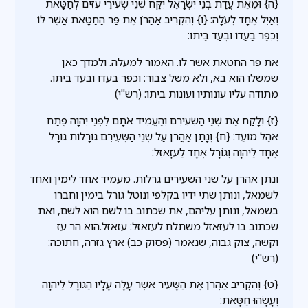
{ה} וּמֵאֵת עֲדַת בְּנֵי יִשְׂרָאֵל יִקַּח שְׁנֵי שְׂעִירֵי עִזִּים לְחַטָּאת
וְאַיִל אֶחָד לְעֹלָה: {ו} וְהִקְרִיב אַהֲרֹן אֶת פַּר הַחַטָּאת אֲשֶׁר לוֹ
וְכִפֶּר בַּעֲדוֹ וּבְעַד בֵּיתוֹ:
את פר החטאת אשר לו. האמור למעלה. ולמדך כאן
שמשלו הוא בא, ולא משל צבור: וכפר בעדו ובעד ביתו.
מתודה עליו עונותיו ועונות ביתו: (רש"י)
{ז} וְלָקַח אֶת שְׁנֵי הַשְּׂעִירִם וְהֶעֱמִיד אֹתָם לִפְנֵי יְהוָה פֶּתַח
אֹהֶל מוֹעֵד: {ח} וְנָתַן אַהֲרֹן עַל שְׁנֵי הַשְּׂעִירִם גּוֹרָלוֹת גּוֹרָל
אֶחָד לַיהוָה וְגוֹרָל אֶחָד לַעֲזָאזֵל:
ונתן אהרן על שני השעירים גרלות. מעמיד אחד לימין ואחד
לשמאל, ונותן שתי ידיו בקלפי ונוטל גורל בימין וחברו
בשמאל, ונותן עליהם, את שכתוב בו לשם הוא לשם, ואת
שכתוב בו לעזאזל משתלח לעזאזל: עזאזל.הוא הר עז
וקשה, צוק גבוה, שנאמר (פסוק כב) ארץ גזרה, חתוכה:
(רש"י)
{ט} וְהִקְרִיב אַהֲרֹן אֶת הַשָּׂעִיר אֲשֶׁר עָלָה עָלָיו הַגּוֹרָל לַיהוָה
וְעָשָׂהוּ חַטָּאת: