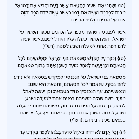
{טו} וְשָׁחַט אֶת שְׂעִיר הַחַטָּאת אֲשֶׁר לָעָם וְהֵבִיא אֶת דָּמוֹ אֶל
מִבֵּית לַפָּרֹכֶת וְעָשָׂה אֶת דָּמוֹ כַּאֲשֶׁר עָשָׂה לְדַם הַפָּר וְהִזָּה
אֹתוֹ עַל הַכַּפֹּרֶת וְלִפְנֵי הַכַּפֹּרֶת:
אשר לעם. מה שהפר מכפר על הכהנים מכפר השעיר על
ישראל, והוא השעיר שעלה עליו הגורל לשם:כאשר עשה
לדם הפר. אחת למעלה ושבע למטה: (רש"י)
{טז} וְכִפֶּר עַל הַקֹּדֶשׁ מִטֻּמְאֹת בְּנֵי יִשְׂרָאֵל וּמִפִּשְׁעֵיהֶם לְכָל
חַטֹּאתָם וְכֵן יַעֲשֶׂה לְאֹהֶל מוֹעֵד הַשֹּׁכֵן אִתָּם בְּתוֹךְ טֻמְאֹתָם:
מטמאת בני ישראל. על הנכנסין למקדש בטמאה ולא נודע
להם בסוף, שנאמר לכל חטאתם, וחטאת היא שוגג:
ומפשעיהם. אף הנכנסין מזיד בטמאה: וכן יעשה לאהל
מועד. כשם שהזה משניהם בפנים אחת למעלה ושבע
למטה, כך מזה על הפרוכת מבחוץ משניהם אחת למעלה
ושבע למטה: השכן אתם בתוך טמאתם. אף על פי שהם
טמאים שכינה ביניהם: (רש"י)
{יז} וְכָל אָדָם לֹא יִהְיֶה בְּאֹהֶל מוֹעֵד בְּבֹאוֹ לְכַפֵּר בַּקֹּדֶשׁ עַד