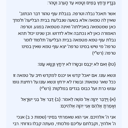
בְּגָדָיו וְרָחַץ בַּמַּיִם וְטָמֵא עַד הָעֶרֶב וְטָהֵר:
אשר תאכל נבלה וטרפה. בנבלת עוף טהור דבר הכתוב'
שאין לה טמאה אלא בשעה שנבלעת בבית הבליעה' ולמדך
כאן שמטמאה באכילתה' ואינה מטמאה במגע. וטרפה
האמורה כאן לא נכתבה אלא לדרוש. וכן שנינו יכול תהא
נבלת עוף טמא מטמאה בבית הבליעה' תלמוד לומר
טרפה' מי שיש במינו טרפה' יצא עוף טמא שאין במינו
טרפה: (רש"י)
{טז} וְאִם לֹא יְכַבֵּס וּבְשָׂרוֹ לֹא יִרְחָץ וְנָשָׂא עֲוֹנוֹ:
ונשא עונו. אם יאכל קדש או יכנס למקדש חיב על טמאה זו
ככל שאר טמאות: ובשרו לא ירחץ ונשא עונו.על רחיצת גופו
ענוש כרת ועל כבוס בגדים במלקות: (רש"י)
{א} וַיְדַבֵּר יְהוָה אֶל מֹשֶׁה לֵּאמֹר: {ב} דַּבֵּר אֶל בְּנֵי יִשְׂרָאֵל
וְאָמַרְתָּ אֲלֵהֶם אֲנִי יְהוָה אֱלֹהֵיכֶם:
אני ה' אלהיכם. אני הוא שאמרתי בסיני (שמות כ ב) אנכי
ה' אלהיך, וקבלתם עליכם מלכותי, מעתה קבלו גזרותי. רבי