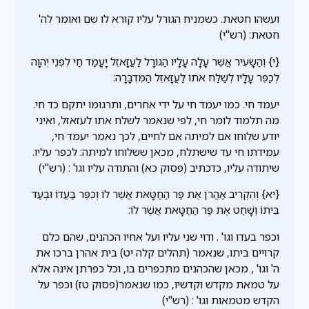
ועשהו חטאת. כשמניח הגורל עליו קורא לו שם ואומר לה'
חטאת: (רש"י)
{י} וְהַשָּׂעִיר אֲשֶׁר עָלָה עָלָיו הַגּוֹרָל לַעֲזָאזֵל יָעֳמַד חַי לִפְנֵי יְהוָה
לְכַפֵּר עָלָיו לְשַׁלַּח אֹתוֹ לַעֲזָאזֵל הַמִּדְבָּרָה:
יעמד חי. כמו יעמד חי על ידי אחרים, ותרגומו יתקם כד חי.
מה תלמוד לומר חי, לפי שנאמר לשלח אתו לעזאזל, ואיני
יודע שלוחו אם למיתה אם לחיים, לכך נאמר יעמד חי,
עמידתו חי עד שישתלח, מכאן ששלוחו למיתה: לכפר עליו.
שיתודה עליו, כדכתיב (פסוק כא) והתודה עליו וגו' : (רש"י)
{יא} וְהִקְרִיב אַהֲרֹן אֶת פַּר הַחַטָּאת אֲשֶׁר לוֹ וְכִפֶּר בַּעֲדוֹ וּבְעַד
בֵּיתוֹ וְשָׁחַט אֶת פַּר הַחַטָּאת אֲשֶׁר לוֹ:
וכפר בעדו וגו' . ודוי שני עליו ועל אחיו הכהנים, שהם כלם
קרויים ביתו, שנאמר (תהלים קלה יט) בית אהרן ברכו את
ה' וגו' , מכאן שהכהנים מתכפרים בו, וכל כפרתן אינה אלא
על טמאת מקדש וקדשיו, כמו שנאמר(פסוק טז) וכפר על
הקדש מטמאות וגו' : (רש"י)