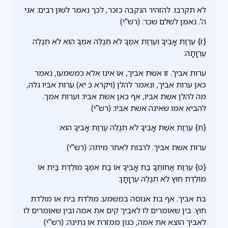
לא תקרבו. להזהיר הנקבה כזכר, לכך נאמר לשון רבים: אני
ה'. נאמן לשלם שכר: (רש"י)
{ז} עֶרְוַת אָבִיךָ וְעֶרְוַת אִמְּךָ לֹא תְגַלֵּה אִמְּךָ הִוא לֹא תְגַלֶּה
עֶרְוָתָהּ:
ערות אביך. זו אשת אביך, או אינו אלא כמשמעו, נאמר
כאן ערות אביך, ונאמר להלן (ויקרא כ יא) ערות אביו גלה,
מה להלן אשת אביו, אף כאן אשת אביו: וערות אמך.
להביא אמו שאינה אשת אביו: (רש"י)
{ח} עֶרְוַת אֵשֶׁת אָבִיךָ לֹא תְגַלֵּה עֶרְוַת אָבִיךָ הִוא:
ערות אשת אביך. לרבות לאחר מיתה: (רש"י)
{ט} עֶרְוַת אֲחוֹתְךָ בַת אָבִיךָ אוֹ בַת אִמֶּךָ מוֹלֶדֶת בַּיִת אוֹ
מוֹלֶדֶת חוּץ לֹא תְגַלֶּה עֶרְוָתָן:
בת אביך. אף בת אנוסה במשמע: מולדת בית או מולדת
חוץ. בין שאומרים לו לאביך קים את אמה ובין שאומרים לו
לאביך הוצא את אמה, כגון ממזרת או נתינה: (רש"י)