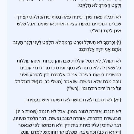
וְלֶקֶט קְצִירְךָ לֹא תְלַקֵּט:
לא תכלה פאת שדך. שיניח פאה בסוף שדהו: ולקט קצירך.
שבלים הנושרים בשעת קצירה אחת או שתים, אבל שלש
אינן לקט: (רש"י)
{י} וְכַרְמְךָ לֹא תְעוֹלֵל וּפֶרֶט כַּרְמְךָ לֹא תְלַקֵּט לֶעָנִי וְלַגֵּר תַּעֲזֹב
אֹתָם אֲנִי יְהוָה אֱלֹהֵיכֶם:
לא תעולל. לא תטל עוללות שבה והן נכרות. איזהו עוללות
כל שאין לה לא כתף ולא נטף: ופרט כרמך. גרגרי ענבים
הנושרים בשעת בצירה: אני ה' אלהיכם. דין להפרע ואיני
גובה מכם אלא נפשות, שנאמר (משלי כב. כג)אל תגזל דל
וגו' כי ה' יריב ריבם וגו' : (רש"י)
{יא} לֹא תִּגְנֹבוּ וְלֹא תְכַחֲשׁוּ וְלֹא תְשַׁקְּרוּ אִישׁ בַּעֲמִיתוֹ:
לא תגנבו. אזהרה לגונב ממון, אבל לא תגנוב (שמות כ יג)
שבעשרת הדברות, אזהרה לגונב נפשות, דבר הלמד מענינו,
דבר שחיבין עליו מיתת בית דין: ולא תכחשו. לפי שנאמר
(ויקרא ה כב) וכחש בה, משלם קרן וחומש. למדנו עונש,