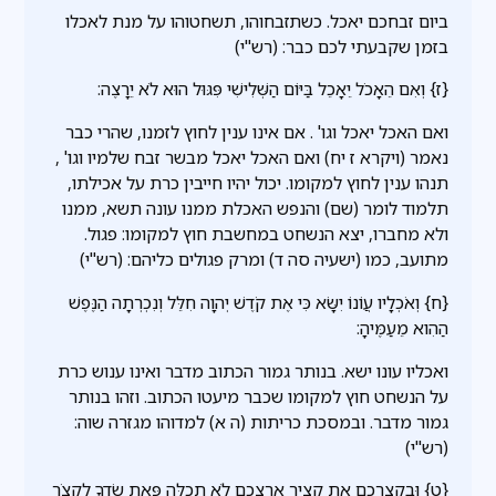
ביום זבחכם יאכל. כשתזבחוהו, תשחטוהו על מנת לאכלו
בזמן שקבעתי לכם כבר: (רש"י)
{ז} וְאִם הֵאָכֹל יֵאָכֵל בַּיּוֹם הַשְּׁלִישִׁי פִּגּוּל הוּא לֹא יֵרָצֶה:
ואם האכל יאכל וגו' . אם אינו ענין לחוץ לזמנו, שהרי כבר
נאמר (ויקרא ז יח) ואם האכל יאכל מבשר זבח שלמיו וגו' ,
תנהו ענין לחוץ למקומו. יכול יהיו חייבין כרת על אכילתו,
תלמוד לומר (שם) והנפש האכלת ממנו עונה תשא, ממנו
ולא מחברו, יצא הנשחט במחשבת חוץ למקומו: פגול.
מתועב, כמו (ישעיה סה ד) ומרק פגולים כליהם: (רש"י)
{ח} וְאֹכְלָיו עֲוֹנוֹ יִשָּׂא כִּי אֶת קֹדֶשׁ יְהוָה חִלֵּל וְנִכְרְתָה הַנֶּפֶשׁ
הַהִוא מֵעַמֶּיהָ:
ואכליו עונו ישא. בנותר גמור הכתוב מדבר ואינו ענוש כרת
על הנשחט חוץ למקומו שכבר מיעטו הכתוב. וזהו בנותר
גמור מדבר. ובמסכת כריתות (ה א) למדוהו מגזרה שוה:
(רש"י)
{ט} וּבְקֻצְרְכֶם אֶת קְצִיר אַרְצְכֶם לֹא תְכַלֶּה פְּאַת שָׂדְךָ לִקְצֹר