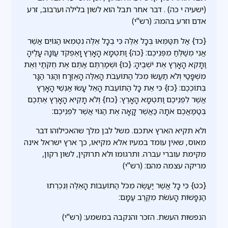
(ישעיה י כה) . דבר אחר תבל הוא לשון בלילה וערבוב, זרע
אדם וזרע בהמה: (רש"י)
{כד} אַל תִּטַּמְּאוּ בְּכָל אֵלֶּה כִּי בְכָל אֵלֶּה נִטְמְאוּ הַגּוֹיִם אֲשֶׁר
אֲנִי מְשַׁלֵּחַ מִפְּנֵיכֶם: {כה} וַתִּטְמָא הָאָרֶץ וָאֶפְקֹד עֲוֹנָהּ עָלֶיהָ
וַתָּקִא הָאָרֶץ אֶת יֹשְׁבֶיהָ: {כו} וּשְׁמַרְתֶּם אַתֶּם אֶת חֻקֹּתַי וְאֶת
מִשְׁפָּטַי וְלֹא תַעֲשׂוּ מִכֹּל הַתּוֹעֵבֹת הָאֵלֶּה הָאֶזְרָח וְהַגֵּר הַגָּר
בְּתוֹכְכֶם: {כז} כִּי אֶת כָּל הַתּוֹעֵבֹת הָאֵל עָשׂוּ אַנְשֵׁי הָאָרֶץ
אֲשֶׁר לִפְנֵיכֶם וַתִּטְמָא הָאָרֶץ: {כח} וְלֹא תָקִיא הָאָרֶץ אֶתְכֶם
בְּטַמַּאֲכֶם אֹתָהּ כַּאֲשֶׁר קָאָה אֶת הַגּוֹי אֲשֶׁר לִפְנֵיכֶם:
ולא תקיא הארץ אתכם. משל לבן מלך שהאכילוהו דבר
מאוס, שאין עומד במעיו אלא מקיאו, כך ארץ ישראל אינה
מקימת עוברי עברה. ותרגומו ולא תרוקין, לשון רקון,
מריקה עצמה מהם: (רש"י)
{כט} כִּי כָּל אֲשֶׁר יַעֲשֶׂה מִכֹּל הַתּוֹעֵבוֹת הָאֵלֶּה וְנִכְרְתוּ
הַנְּפָשׁוֹת הָעֹשֹׂת מִקֶּרֶב עַמָּם:
הנפשות העשת. הזכר והנקבה במשמע: (רש"י)