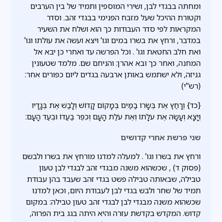
ומחתה בבגדי לבן, ושירי המוספין ותמיד של בין הערבים
וקטורת ההיכל שעל מזבח הפנימי בבגדי זהב. וסדר
המקראות לפי סדר העבודות כך הוא ושלח את השעיר
במדבר, ורחץ את בשרו במים וגו' ויצא ועשה את עולתו וגו'
ואת חלב החטאת וגו' . וכל הפרשה עד ואחרי כן יבא אל
המחנה, ואחר כך ובא אהרן: והניחם שם. מלמד שטעונין
גניזה, ולא ישתמש באותן ארבעה בגדים ליום כפורים אחר:
(רש"י)
{כד} וְרָחַץ אֶת בְּשָׂרוֹ בַמַּיִם בְּמָקוֹם קָדוֹשׁ וְלָבַשׁ אֶת בְּגָדָיו
וְיָצָא וְעָשָׂה אֶת עֹלָתוֹ וְאֶת עֹלַת הָעָם וְכִפֶּר בַּעֲדוֹ וּבְעַד הָעָם:
שני פרשת אחרי קדושים
ורחץ את בשרו וגו' . למעלה למדנו מורחץ את בשרו ולבשם
(פסוק ד) , שכשהוא משנה מבגדי זהב לבגדי לבן טעון
טבילה, שבאותה טבילה פשט בגדי זהב שעבד בהן עבודת
תמיד של שחר ולבש בגדי לבן לעבודת היום, וכאן למדנו
שכשהוא משנה מבגדי לבן לבגדי זהב טעון טבילה: במקום
קדוש. המקדש בקדשת עזרה והיא היתה בגג בית הפרוה,