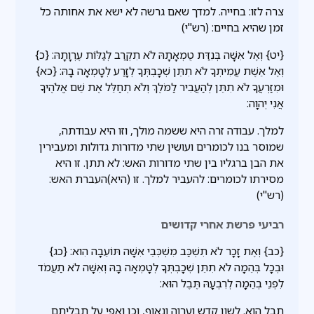
צרה לזו: בחייה. למדך שאם גרשה לא ישא את אחותה כל
זמן שהיא בחיים: (רש"י)
{יט} וְאֶל אִשָּׁה בְּנִדַּת טֻמְאָתָהּ לֹא תִקְרַב לְגַלּוֹת עֶרְוָתָהּ: {כ}
וְאֶל אֵשֶׁת עֲמִיתְךָ לֹא תִתֵּן שְׁכָבְתְּךָ לְזָרַע לְטָמְאָה בָהּ: {כא}
וּמִזַּרְעֲךָ לֹא תִתֵּן לְהַעֲבִיר לַמֹּלֶךְ וְלֹא תְחַלֵּל אֶת שֵׁם אֱלֹהֶיךָ
אֲנִי יְהוָה:
למלך. עבודה זרה היא ששמה מולך, וזו היא עבודתה,
שמוסר בנו לכומרים ועושין שתי מדורות גדולות ומעבירין
את הבן ברגליו בין שתי מדורות האש: לא תתן. זו היא
מסירתו לכומרים: להעביר למלך. זו (היא)העברת האש:
(רש"י)
רביעי פרשת אחרי קדושים
{כב} וְאֶת זָכָר לֹא תִשְׁכַּב מִשְׁכְּבֵי אִשָּׁה תּוֹעֵבָה הִוא: {כג}
וּבְכָל בְּהֵמָה לֹא תִתֵּן שְׁכָבְתְּךָ לְטָמְאָה בָהּ וְאִשָּׁה לֹא תַעֲמֹד
לִפְנֵי בְהֵמָה לְרִבְעָהּ תֶּבֶל הוּא:
תבל הוא. לשון קדש וערוה ונאוף, וכן ואפי על תבליתם