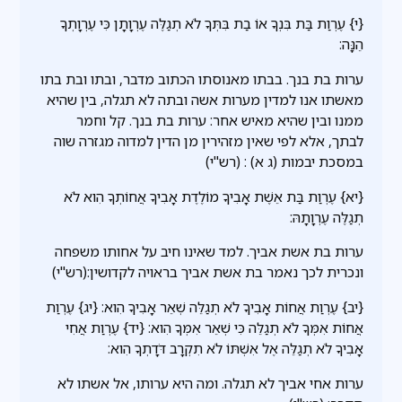
{י} עֶרְוַת בַּת בִּנְךָ אוֹ בַת בִּתְּךָ לֹא תְגַלֶּה עֶרְוָתָן כִּי עֶרְוָתְךָ
הֵנָּה:
ערות בת בנך. בבתו מאנוסתו הכתוב מדבר, ובתו ובת בתו
מאשתו אנו למדין מערות אשה ובתה לא תגלה, בין שהיא
ממנו ובין שהיא מאיש אחר: ערות בת בנך. קל וחמר
לבתך, אלא לפי שאין מזהירין מן הדין למדוה מגזרה שוה
במסכת יבמות (ג א) : (רש"י)
{יא} עֶרְוַת בַּת אֵשֶׁת אָבִיךָ מוֹלֶדֶת אָבִיךָ אֲחוֹתְךָ הִוא לֹא
תְגַלֶּה עֶרְוָתָהּ:
ערות בת אשת אביך. למד שאינו חיב על אחותו משפחה
ונכרית לכך נאמר בת אשת אביך בראויה לקדושין:(רש"י)
{יב} עֶרְוַת אֲחוֹת אָבִיךָ לֹא תְגַלֵּה שְׁאֵר אָבִיךָ הִוא: {יג} עֶרְוַת
אֲחוֹת אִמְּךָ לֹא תְגַלֵּה כִּי שְׁאֵר אִמְּךָ הִוא: {יד} עֶרְוַת אֲחִי
אָבִיךָ לֹא תְגַלֵּה אֶל אִשְׁתּוֹ לֹא תִקְרָב דֹּדָתְךָ הִוא:
ערות אחי אביך לא תגלה. ומה היא ערותו, אל אשתו לא