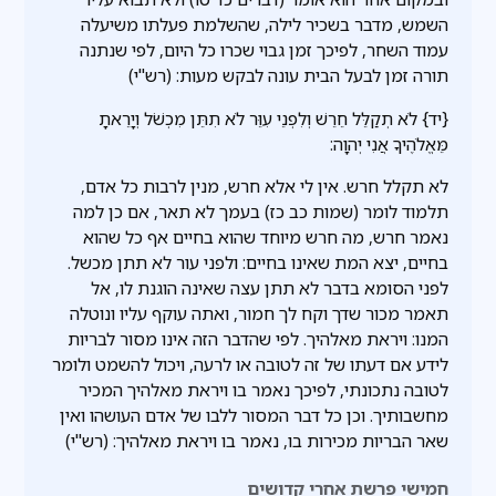
השמש, מדבר בשכיר לילה, שהשלמת פעלתו משיעלה
עמוד השחר, לפיכך זמן גבוי שכרו כל היום, לפי שנתנה
תורה זמן לבעל הבית עונה לבקש מעות: (רש"י)
{יד} לֹא תְקַלֵּל חֵרֵשׁ וְלִפְנֵי עִוֵּר לֹא תִתֵּן מִכְשֹׁל וְיָרֵאתָ
מֵּאֱלֹהֶיךָ אֲנִי יְהוָה:
לא תקלל חרש. אין לי אלא חרש, מנין לרבות כל אדם,
תלמוד לומר (שמות כב כז) בעמך לא תאר, אם כן למה
נאמר חרש, מה חרש מיוחד שהוא בחיים אף כל שהוא
בחיים, יצא המת שאינו בחיים: ולפני עור לא תתן מכשל.
לפני הסומא בדבר לא תתן עצה שאינה הוגנת לו, אל
תאמר מכור שדך וקח לך חמור, ואתה עוקף עליו ונוטלה
המנו: ויראת מאלהיך. לפי שהדבר הזה אינו מסור לבריות
לידע אם דעתו של זה לטובה או לרעה, ויכול להשמט ולומר
לטובה נתכונתי, לפיכך נאמר בו ויראת מאלהיך המכיר
מחשבותיך. וכן כל דבר המסור ללבו של אדם העושהו ואין
שאר הבריות מכירות בו, נאמר בו ויראת מאלהיך: (רש"י)
חמישי פרשת אחרי קדושים