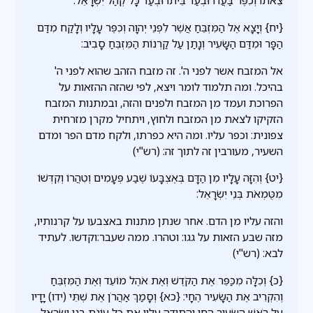
צֵאתוֹ וְכִפֶּר בַּעֲדוֹ וּבְעַד בֵּיתוֹ וּבְעַד כָּל קְהַל יִשְׂרָאֵל:
{יח} וְיָצָא אֶל הַמִּזְבֵּחַ אֲשֶׁר לִפְנֵי יְהוָה וְכִפֶּר עָלָיו וְלָקַח מִדַּם
הַפָּר וּמִדַּם הַשָּׂעִיר וְנָתַן עַל קַרְנוֹת הַמִּזְבֵּחַ סָבִיב:
אל המזבח אשר לפני ה'. זה מזבח הזהב שהוא לפני ה'
בהיכל. ומה תלמוד לומר ויצא, לפי שהזה ההזאות על
הפרוכת ועמד מן המזבח ולפנים והזה, ובמתנות המזבח
הזקיקו לצאת מן המזבח ולחוץ, ויתחיל מקרן מזרחית
צפונית: וכפר עליו. ומה היא כפרתו, ולקח מדם הפר ומדם
השעיר, מעורבין זה לתוך זה: (רש"י)
{יט} וְהִזָּה עָלָיו מִן הַדָּם בְּאֶצְבָּעוֹ שֶׁבַע פְּעָמִים וְטִהֲרוֹ וְקִדְּשׁוֹ
מִטֻּמְאֹת בְּנֵי יִשְׂרָאֵל:
והזה עליו מן הדם. אחר שנתן מתנות באצבעו על קרנותיו,
מזה שבע הזאות על גגו: וטהרו. ממה שעבר:וקדשו. לעתיד
לבא: (רש"י)
{כ} וְכִלָּה מִכַּפֵּר אֶת הַקֹּדֶשׁ וְאֶת אֹהֶל מוֹעֵד וְאֶת הַמִּזְבֵּחַ
וְהִקְרִיב אֶת הַשָּׂעִיר הֶחָי: {כא} וְסָמַךְ אַהֲרֹן אֶת שְׁתֵּי (ידו) יָדָיו
עַל רֹאשׁ הַשָּׂעִיר הַחַי וְהִתְוַדָּה עָלָיו אֶת כָּל עֲוֹנֹת בְּנֵי יִשְׂרָאֵל