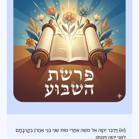
{א} וַיְדַבֵּר יְהוָה אֶל מֹשֶׁה אַחֲרֵי מוֹת שְׁנֵי בְּנֵי אַהֲרֹן בְּקָרְבָתָם
לִפְנֵי יְהוָה וַיָּמֻתוּ: