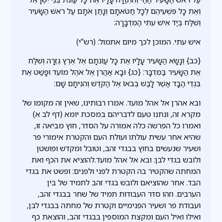
וְאֶת כָּל פִּשְׁעֵיהֶם לְכָל חַטֹּאתָם וְנָתַן אֹתָם עַל רֹאשׁ הַשָּׂעִיר
וְשִׁלַּח בְּיַד אִישׁ עִתִּי הַמִּדְבָּרָה:
איש עתי. המוכן לכך מיום אתמול: (רש"י)
{כב} וְנָשָׂא הַשָּׂעִיר עָלָיו אֶת כָּל עֲוֹנֹתָם אֶל אֶרֶץ גְּזֵרָה וְשִׁלַּח
אֶת הַשָּׂעִיר בַּמִּדְבָּר: {כג} וּבָא אַהֲרֹן אֶל אֹהֶל מוֹעֵד וּפָשַׁט אֶת
בִּגְדֵי הַבָּד אֲשֶׁר לָבַשׁ בְּבֹאוֹ אֶל הַקֹּדֶשׁ וְהִנִּיחָם שָׁם:
ובא אהרן אל אהל מועד. אמרו רבותינו, שאין זה מקומו של
מקרא זה, ונתנו טעם לדבריהם במסכת יומא (דף לב א)
ואמרו כל הפרשה כלה אמורה על הסדר, חוץ מביאה זו,
שהיא אחר עשית עולתו ועולת העם והקטרת אימורי פר
ושעיר שנעשים בחוץ בבגדי זהב, וטובל ומקדש ופושטן
ולובש בגדי לבן: ובא אל אהל מועד.להוציא את הכף ואת
המחתה שהקטיר בה הקטרת לפני ולפנים: ופשט את בגדי
הבד. אחר שהוציאם ולובש בגדי זהב לתמיד של בין
הערבים. וזהו סדר העבודות תמיד של שחר בבגדי זהב,
ועבודת פר ושעיר הפנימיים וקטרת של מחתה בבגדי לבן,
ואילו ואיל העם ומקצת המוספין בבגדי זהב, והוצאת כף