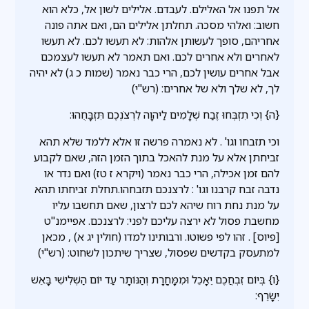
אל תפנו אל האלילם. לעבדם. אלילים לשון אל, כלא הוא
חשוב: ואלהי מסכה. תחלתן אלילים הם, ואם אתה פונה
אחריהם, סופך לעשותן אלהות: לא תעשו לכם. לא תעשו
לאחרים ולא אחרים לכם. ואם תאמר לא תעשו לעצמכם
אבל אחרים עושין לכם, הרי כבר נאמר (שמות כ ג) לא יהיה
לך, לא שלך ולא של אחרים: (רש"י)
{ה} וְכִי תִזְבְּחוּ זֶבַח שְׁלָמִים לַיהוָה לִרְצֹנְכֶם תִּזְבָּחֻהוּ:
וכי תזבחו וגו' . לא נאמרה פרשה זו אלא ללמד שלא תהא
זביחתן אלא על מנת להאכל בתוך הזמן הזה, שאם לקבוע
להם זמן אכילה, הרי כבר נאמר (ויקרא ז טז) ואם נדר או
נדבה זבח קרבנו וגו' : לרצנכם תזבחהו.תחלת זביחתו תהא
על מנת נחת רוח שיהא לכם לרצון, שאם תחשבו עליו
מחשבת פסול לא ירצה עליכם לפני: לרצנכם. אפיימנ''ט
[פיוס] . זהו לפי פשוטו. ורבותינו למדו (חולין יג א) , מכאן
למתעסק בקדשים שפסול, שצריך שיתכון לשחוט: (רש"י)
{ו} בְּיוֹם זִבְחֲכֶם יֵאָכֵל וּמִמָּחֳרָת וְהַנּוֹתָר עַד יוֹם הַשְּׁלִישִׁי בָּאֵשׁ
יִשָּׂרֵף: