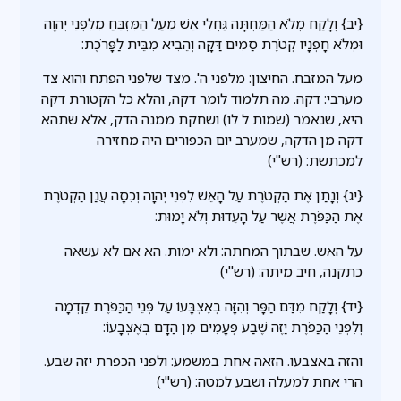
{יב} וְלָקַח מְלֹא הַמַּחְתָּה גַּחֲלֵי אֵשׁ מֵעַל הַמִּזְבֵּחַ מִלִּפְנֵי יְהוָה
וּמְלֹא חָפְנָיו קְטֹרֶת סַמִּים דַּקָּה וְהֵבִיא מִבֵּית לַפָּרֹכֶת:
מעל המזבח. החיצון: מלפני ה'. מצד שלפני הפתח והוא צד
מערבי: דקה. מה תלמוד לומר דקה, והלא כל הקטורת דקה
היא, שנאמר (שמות ל לו) ושחקת ממנה הדק, אלא שתהא
דקה מן הדקה, שמערב יום הכפורים היה מחזירה
למכתשת: (רש"י)
{יג} וְנָתַן אֶת הַקְּטֹרֶת עַל הָאֵשׁ לִפְנֵי יְהוָה וְכִסָּה עֲנַן הַקְּטֹרֶת
אֶת הַכַּפֹּרֶת אֲשֶׁר עַל הָעֵדוּת וְלֹא יָמוּת:
על האש. שבתוך המחתה: ולא ימות. הא אם לא עשאה
כתקנה, חיב מיתה: (רש"י)
{יד} וְלָקַח מִדַּם הַפָּר וְהִזָּה בְאֶצְבָּעוֹ עַל פְּנֵי הַכַּפֹּרֶת קֵדְמָה
וְלִפְנֵי הַכַּפֹּרֶת יַזֶּה שֶׁבַע פְּעָמִים מִן הַדָּם בְּאֶצְבָּעוֹ:
והזה באצבעו. הזאה אחת במשמע: ולפני הכפרת יזה שבע.
הרי אחת למעלה ושבע למטה: (רש"י)