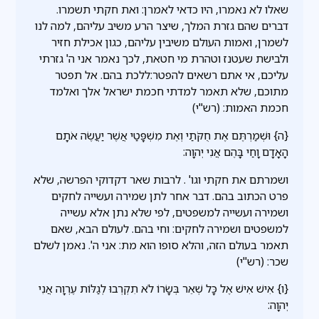
שאלו לא נאמרו, היו כדאי לאמרן: ואת חקתי תשמרו.
דברים שהם גזרת המלך, שיצר הרע משיב עליהם, למה לנו
לשמרן, ואמות העולם משיבין עליהם, כגון אכילת חזיר
ולבישת שעטנז וטהרת מי חטאת, לכך נאמר אני ה' גזרתי
עליכם, אי אתם רשאים להפטר:ללכת בהם. אל תפטר
מתוכם, שלא תאמר למדתי חכמת ישראל אלך ואלמד
חכמת האמות: (רש"י)
{ה} וּשְׁמַרְתֶּם אֶת חֻקֹּתַי וְאֶת מִשְׁפָּטַי אֲשֶׁר יַעֲשֶׂה אֹתָם
הָאָדָם וָחַי בָּהֶם אֲנִי יְהוָה:
ושמרתם את חקתי וגו' . לרבות שאר דקדוקי הפרשה, שלא
פרט הכתוב בהם. דבר אחר לתן שמירה ועשייה לחקים
ושמירה ועשייה למשפטים, לפי שלא נתן אלא עשייה
למשפטים ושמירה לחקים: וחי בהם. לעולם הבא, שאם
תאמר בעולם הזה, והלא סופו הוא מת: אני ה'. נאמן לשלם
שכר: (רש"י)
{ו} אִישׁ אִישׁ אֶל כָּל שְׁאֵר בְּשָׂרוֹ לֹא תִקְרְבוּ לְגַלּוֹת עֶרְוָה אֲנִי
יְהוָה: