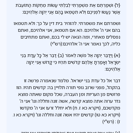
{ל} וּשְׁמַרְתֶּם אֶת מִשְׁמַרְתִּי לְבִלְתִּי עֲשׂוֹת מֵחֻקּוֹת הַתּוֹעֵבֹת
אֲשֶׁר נַעֲשׂוּ לִפְנֵיכֶם וְלֹא תִטַּמְּאוּ בָּהֶם אֲנִי יְהוָה אֱלֹהֵיכֶם:
ושמרתם את משמרתי. להזהיר בית דין על כך: ולא תטמאו
בהם אני ה' אלהיכם. הא אם תטמאו, אני אלהיכם, ואתם
נפסלים מאחרי, ומה הנאה יש לי בכם, ואתם מתחיבים
כליה, לכך נאמר אני ה' אלהיכם:(רש"י)
{א} וַיְדַבֵּר יְהוָה אֶל מֹשֶׁה לֵּאמֹר {ב} דַּבֵּר אֶל כָּל עֲדַת בְּנֵי
יִשְׂרָאֵל וְאָמַרְתָּ אֲלֵהֶם קְדֹשִׁים תִּהְיוּ כִּי קָדוֹשׁ אֲנִי יְהוָה
אֱלֹהֵיכֶם:
דבר אל כל עדת בני ישראל. מלמד שנאמרה פרשה זו
בהקהל, מפני שרוב גופי תורה תלויין בה: קדשים תהיו. הוו
פרושים מן העריות ומן העברה, שכל מקום שאתה מוצא
גדר ערוה אתה מוצא קדשה, אשה זונה וחללה וגו' אני ה'
מקדשכם, (ויקרא כא ז. ח) ולא יחלל זרעו אני ה' מקדשו
(ויקרא כא טו) קדשים יהיו אשה זונה וחללה וגו' (ויקרא כא ו.
ז) : (רש"י)
{ג} אִישׁ אִמּוֹ וְאָבִיו תִּירָאוּ וְאֶת שַׁבְּתֹתַי תִּשְׁמֹרוּ אֲנִי יְהוָה