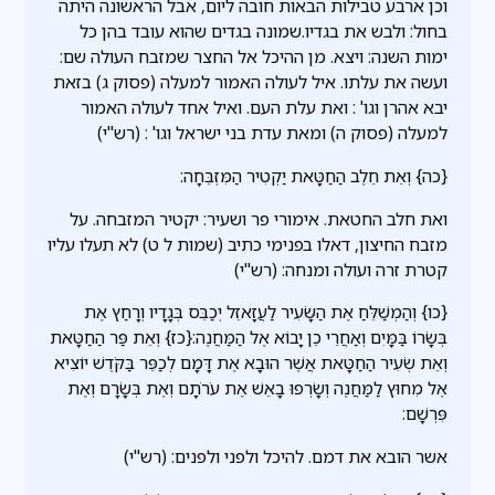
וכן ארבע טבילות הבאות חובה ליום, אבל הראשונה היתה
בחול: ולבש את בגדיו.שמונה בגדים שהוא עובד בהן כל
ימות השנה: ויצא. מן ההיכל אל החצר שמזבח העולה שם:
ועשה את עלתו. איל לעולה האמור למעלה (פסוק ג) בזאת
יבא אהרן וגו' : ואת עלת העם. ואיל אחד לעולה האמור
למעלה (פסוק ה) ומאת עדת בני ישראל וגו' : (רש"י)
{כה} וְאֵת חֵלֶב הַחַטָּאת יַקְטִיר הַמִּזְבֵּחָה:
ואת חלב החטאת. אימורי פר ושעיר: יקטיר המזבחה. על
מזבח החיצון, דאלו בפנימי כתיב (שמות ל ט) לא תעלו עליו
קטרת זרה ועולה ומנחה: (רש"י)
{כו} וְהַמְשַׁלֵּחַ אֶת הַשָּׂעִיר לַעֲזָאזֵל יְכַבֵּס בְּגָדָיו וְרָחַץ אֶת
בְּשָׂרוֹ בַּמָּיִם וְאַחֲרֵי כֵן יָבוֹא אֶל הַמַּחֲנֶה:{כז} וְאֵת פַּר הַחַטָּאת
וְאֵת שְׂעִיר הַחַטָּאת אֲשֶׁר הוּבָא אֶת דָּמָם לְכַפֵּר בַּקֹּדֶשׁ יוֹצִיא
אֶל מִחוּץ לַמַּחֲנֶה וְשָׂרְפוּ בָאֵשׁ אֶת עֹרֹתָם וְאֶת בְּשָׂרָם וְאֶת
פִּרְשָׁם:
אשר הובא את דמם. להיכל ולפני ולפנים: (רש"י)