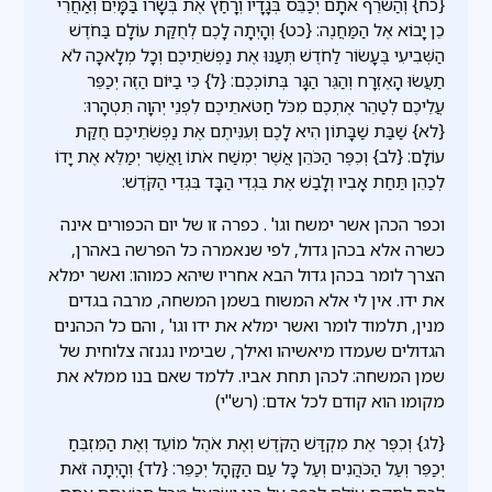
{כח} וְהַשֹּׂרֵף אֹתָם יְכַבֵּס בְּגָדָיו וְרָחַץ אֶת בְּשָׂרוֹ בַּמָּיִם וְאַחֲרֵי
כֵן יָבוֹא אֶל הַמַּחֲנֶה: {כט} וְהָיְתָה לָכֶם לְחֻקַּת עוֹלָם בַּחֹדֶשׁ
הַשְּׁבִיעִי בֶּעָשׂוֹר לַחֹדֶשׁ תְּעַנּוּ אֶת נַפְשֹׁתֵיכֶם וְכָל מְלָאכָה לֹא
תַעֲשׂוּ הָאֶזְרָח וְהַגֵּר הַגָּר בְּתוֹכְכֶם: {ל} כִּי בַיּוֹם הַזֶּה יְכַפֵּר
עֲלֵיכֶם לְטַהֵר אֶתְכֶם מִכֹּל חַטֹּאתֵיכֶם לִפְנֵי יְהוָה תִּטְהָרוּ:
{לא} שַׁבַּת שַׁבָּתוֹן הִיא לָכֶם וְעִנִּיתֶם אֶת נַפְשֹׁתֵיכֶם חֻקַּת
עוֹלָם: {לב} וְכִפֶּר הַכֹּהֵן אֲשֶׁר יִמְשַׁח אֹתוֹ וַאֲשֶׁר יְמַלֵּא אֶת יָדוֹ
לְכַהֵן תַּחַת אָבִיו וְלָבַשׁ אֶת בִּגְדֵי הַבָּד בִּגְדֵי הַקֹּדֶשׁ:
וכפר הכהן אשר ימשח וגו' . כפרה זו של יום הכפורים אינה
כשרה אלא בכהן גדול, לפי שנאמרה כל הפרשה באהרן,
הצרך לומר בכהן גדול הבא אחריו שיהא כמוהו: ואשר ימלא
את ידו. אין לי אלא המשוח בשמן המשחה, מרבה בגדים
מנין, תלמוד לומר ואשר ימלא את ידו וגו' , והם כל הכהנים
הגדולים שעמדו מיאשיהו ואילך, שבימיו נגנזה צלוחית של
שמן המשחה: לכהן תחת אביו. ללמד שאם בנו ממלא את
מקומו הוא קודם לכל אדם: (רש"י)
{לג} וְכִפֶּר אֶת מִקְדַּשׁ הַקֹּדֶשׁ וְאֶת אֹהֶל מוֹעֵד וְאֶת הַמִּזְבֵּחַ
יְכַפֵּר וְעַל הַכֹּהֲנִים וְעַל כָּל עַם הַקָּהָל יְכַפֵּר: {לד} וְהָיְתָה זֹּאת