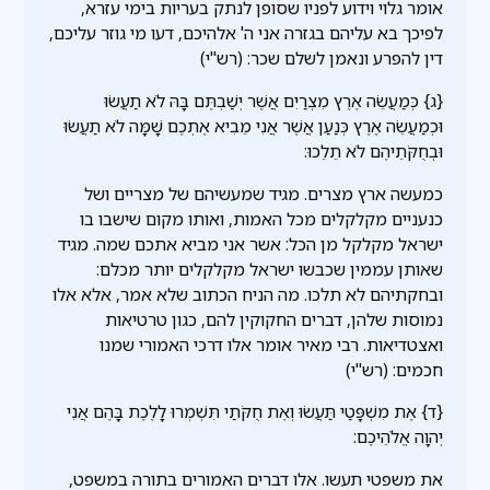
אומר גלוי וידוע לפניו שסופן לנתק בעריות בימי עזרא,
לפיכך בא עליהם בגזרה אני ה' אלהיכם, דעו מי גוזר עליכם,
דין להפרע ונאמן לשלם שכר: (רש"י)
{ג} כְּמַעֲשֵׂה אֶרֶץ מִצְרַיִם אֲשֶׁר יְשַׁבְתֶּם בָּהּ לֹא תַעֲשׂוּ
וּכְמַעֲשֵׂה אֶרֶץ כְּנַעַן אֲשֶׁר אֲנִי מֵבִיא אֶתְכֶם שָׁמָּה לֹא תַעֲשׂוּ
וּבְחֻקֹּתֵיהֶם לֹא תֵלֵכוּ:
כמעשה ארץ מצרים. מגיד שמעשיהם של מצריים ושל
כנעניים מקלקלים מכל האמות, ואותו מקום שישבו בו
ישראל מקלקל מן הכל: אשר אני מביא אתכם שמה. מגיד
שאותן עממין שכבשו ישראל מקלקלים יותר מכלם:
ובחקתיהם לא תלכו. מה הניח הכתוב שלא אמר, אלא אלו
נמוסות שלהן, דברים החקוקין להם, כגון טרטיאות
ואצטדיאות. רבי מאיר אומר אלו דרכי האמורי שמנו
חכמים: (רש"י)
{ד} אֶת מִשְׁפָּטַי תַּעֲשׂוּ וְאֶת חֻקֹּתַי תִּשְׁמְרוּ לָלֶכֶת בָּהֶם אֲנִי
יְהוָה אֱלֹהֵיכֶם:
את משפטי תעשו. אלו דברים האמורים בתורה במשפט,