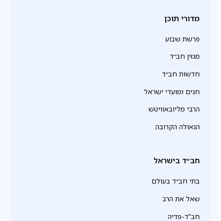
מדורי תוכן
פרשת שבוע
מגזין חב״ד
חדשות חב״ד
חגים ומועדי ישראל
הרבי מליובאוויטש
הגאולה הקרובה
חב״ד בישראל
בתי חב״ד בעולם
שאל את הרב
חב"ד-פדיה