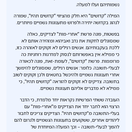
נשמותיהם ועלו למעלה.
המילה "קדושים" היא חלק מהציווי "קדושים תהיו", שמורה
לנהוג בקדושה יתירה ולפרוש מתענוגות גשמיים מיותרים.
בפשטות, פונה פרשת "אחרי-מות" לצדיקים, כאלה
שמסוגלים לחקות את נדב ואביהוא ומזהירה אותם לא
ללכת בעקבותיהם. אנשים רגילים לא זקוקים לאזהרה כזו,
כי ממילא אין באפשרותם לנסוק למדרגות רוחניות כה
מרוממות. פרשת "קדושים", לעומת-זאת, פונה לכאורה
לבעלי-תשובה. כלומר: אנשים רגילים, שמסוגלים להימשך
אחרי תענוגות גשמיים ולהיכשל בחטאים ולכן זקוקים לשוב
בתשובה. צדיקים לא זקוקים להוראה "קדושים תהיו", כי
ממילא לא מדברים אליהם תענוגות גשמיים.
העובדה ששתי הפרשיות נקראות יחד מלמדת, כי הדבר
הרצוי הוא לחבר יחד את הצדיקים מ"אחרי-מות" עם
בעלי-התשובה מ"קדושים תהיו". הצדיקים צריכים לחבור
ליהודים אחרים, ששקועים בתענוגות הגשמיים ולגרום להם
להפוך לבעלי-תשובה – וכך המעלה המיוחדת של