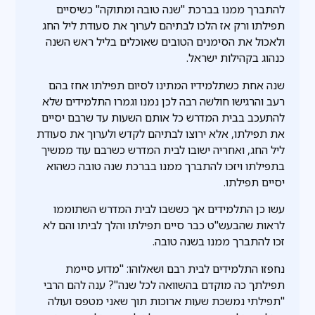
להתברך ממנו בברכת "שנה טובה ומתוקה" כשיסיים
תפילתו ורק אז הלכו לבתיהם לערוך את סעודת ליל החג
ולאכול את הסימנים הטובים שאוכלים בליל ראש השנה
כנהוג בקהילות ישראל.
שנה אחת כשתלמידיו המתינו לסיום תפילתו אחז בהם
רעב והרגישו חולשה רבה לכן נמנו וגמרו התלמידים שלא
להתעכב בבית המדרש כל אותם השעות עד שרבם יסיים
את תפילתו, אלא ירוצו לבתיהם לקדש ולערוך את סעודת
ליל החג, ואחריה ישובו לבית המדרש כשרבם עוד ממשיך
בתפילתו ויזכו להתברך ממנו בברכת שנה טובה כשהוא
יסיים תפילתו.
עשו כן התלמידים אך כששבו לבית המדרש השתוממו
לראות שהבעש"ט כבר סיים תפילתו והלך לביתו והם לא
זכו להתברך ממנו בשנה טובה.
נחפזו התלמידים לבית רבם ושאלוהו: "מדוע סיימת
תפילתך כה מוקדם בהשוואה לכל שנה"? ענה להם הרבי
"תפילתי נמשכת שעות ארוכות תוך שאני מטפס ועולה