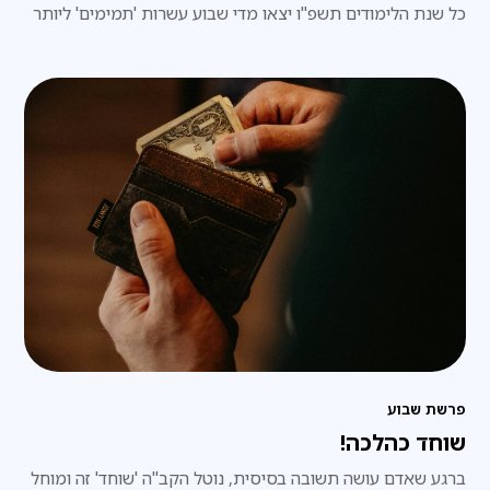
כל שנת הלימודים תשפ"ו יצאו מדי שבוע עשרות 'תמימים' ליותר
מ-20 סניפי חב"ד לנוער ברחבי הארץ, במסגרת פרויקט 'בתי
המדרש לנוער', והקדישו את זמנם היקר ללימוד בחברותות עם
בני הנוער המקומיים
פרשת שבוע
שוחד כהלכה!
ברגע שאדם עושה תשובה בסיסית, נוטל הקב"ה 'שוחד' זה ומוחל