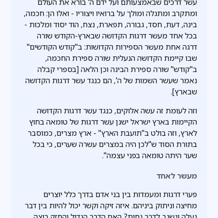
עשר דרכים שבאמצעותם ועל ידם ה' בורא את העולם
ומתקרב ומתגלה ומולך על ברואיו ויצוריו - ואלו הן: חכמה,
בינה, דעת, חסד, גבורה, תפארת, נצח, הוד יסוד ומלכות -
בכל אחד מעשר דרגות הקדושה שבארץ-הקודש שורה
דרגה אחת מעשר הספירות הקדושות: ב"קודש הקודשים"
שבו קיימת הקדושה הנעלית שורה ספירת החכמה,
ב"קודש" שורה ספירת הבינה וכן הלאה [בספרי קבלה
נאמר שעשר השמות של ה', הם כנגד עשר דרגות הקדושה
שבארץ].
וזה לעומת זה עשה אלוקים, כנגד עשר דרגות הקדושה
הקיימות בארץ ישראל ישנן עשר דרגות של טומאה בחוץ
לארץ, וזה בולט ב"תועבת הארץ" - ארץ מצרים, כמוסבר
בתורת הסוד ש"לכן היה במצרים עשרה שערים, כי בכל
שער היתה טומאה בפני עצמה".
מעשר לאחד
פערי דרגות ומעמדות בין בני אדם בדרך כלל יוצרים
מחיצה וניתוק ביניהם. איזה זיקה וקשר יכול להיות בין דבר
נעלה ונשגב לדבר נחות? האם הדבר הגדול והחזק רוצה