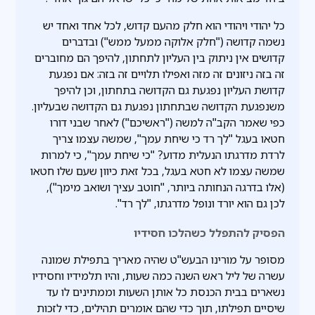
כל יהודי ויהודי הוא חלק מהעם קדוש, לכל אחד ואחד יש
נשמה קדושה ("חלק אלוקה ממעל ממש") ובדברים
קדושים אין ניתוק בין העליון לתחתון, להיפך הם מחוברים
זה בזה ניזונים זה מזה ואפילו תלויים זה בזה: אם נפגעת
קדושת העליון נפגעת גם הקדושה בתחתון, וכן להיפך
משנפגעת הקדושה שבתחתון נפגעת גם הקדושה שבעליון.
כפי שאמר הקב"ה למשה ("ראשיכם") לאחר שבני דורו
חטאו בעגל "לך רד כי שיחת עמך", שמשה עצמו צריך
לרדת מדרגתו הנעלית מדוע? "כי שיחת עמך", כי למרות
שמשה עצמו לא חטא בעגל, בכל זאת כיוון שעם שלו חטאו
(אלו בדרגה הנחותה ביותר, "חוטב עציך ושואב מימך"),
לכן גם הוא יורד ונופל מדרגתו, "לך רד".
הפסיק להתפלל כשהלכו חסידיו
מסופר על מורינו הבעש"ט שהיה מאריך בתפילת שמונה
עשרה של ליל ראש השנה כמה שעות, והיו תלמידיו וחסידיו
נשארים בבית הכנסת כל אותן השעות וממתינים לו עד
שיסיים תפילתו, תוך כדי שהם אומרים תהילים, כדי לזכות