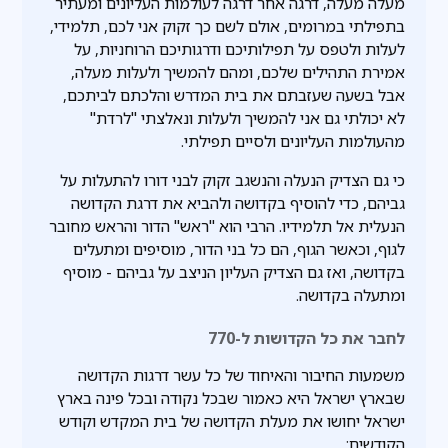
מעלה מעלה, דרגה אחר דרגה לעולמות העליונים ומעתיר
בתפילתי במרומים, אולם לשם כך זקוק אני לכם, תלמידי,
לעלות ולטפס על תפילותיכם ודרגותיכם הרוחניות, על
אמירת התהילים שלכם, ומהם להמשיך ולעלות מעלה,
אבל בשעה שעזבתם את בית המדרש והלכתם לביתכם,
לא יכולתי גם אני להמשיך ולעלות ונאלצתי "לרדת"
מהעולמות העליונים ולסיים תפילתי.
כי גם הצדיק הנעלה והנשגב זקוק לבני דורו להתעלות על
גביהם, כדי להוסיף בקדושה ולהביא את דרגת הקדושה
הנעלית אל תלמידיו. הרבי הוא "ראש" הדור והראש מחובר
לגוף, וכאשר הגוף, הם כל בני הדור, מוסיפים ומתעלים
בקדושה, ואז גם הצדיק העליון הניצב על גביהם - מוסיף
ומתעלה בקדושה.
לחבר את כל הקדושות ל-770
משמעות החיבור והאיחוד של כל עשר דרגות הקדושה
שבארץ ישראל היא כאמור שבכל נקודה ובכל פינה בארץ
ישראל יחושו את מעלת הקדושה של בית המקדש וקודש
הקודשים;