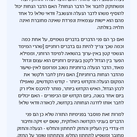
ומשתוקק לחבור אל הדבר הנחות? האם הדבר הנחות יכול
להוסיף משהו לדבר הנעלה והנשגב? וודאי שלא! כל אחד
מהם הוא יישות עצמאית ונפרדת שאינה מחוברת ואינה
תלויה בזולתה.
ואם כך הם פני הדברים בדברים גשמיים, על אחת כמה
וכמה שכך צריך להיות גם בדברים רוחניים [שהרי המימד
הגשמי קטן באין-ערוך בהשואה למימד הרוחני, וממילא
הפער בין הגדול לקטן בענינים רוחניים הוא עצום וגדול
מאוד, הדבר הנעלה ברוחניות נשגב ומרומם לאין-שיעור
מהדבר הנחות ברוחניות]; האם ניתן לחבר ולקשר את
המקום הנעלה והקדוש ביותר - קודש הקודשים, שאפילו
לכהן הגדול, האיש הקדוש ביותר, מותר להיכנס אליו רק
ביום אחד בשנה, ביום הקדוש יום הכיפורים - האם יכולים
לחבר אותו לדרגה הנחותה בקדושה, לכאורה וודאי שלא!
למרות זאת מוסבר בפנימיות התורה שלא כן הם פני
הדברים בעניני הקדושה האלוקית, ששם יש זיקה וחיבור
דו-צדדי בין העליון והחזק לתחתון והחלש - הנעלה והחזק
מחובר ומשפיע לתחתון החלש, והתחתון שומר על החזק.