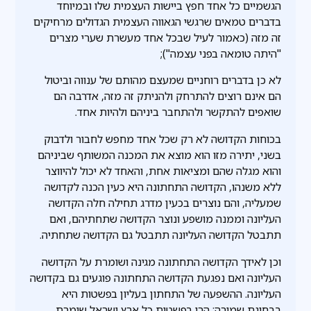
הגשמיים כל אחד חפץ ביישות העצמית שלו ובמיוחד
בדברים טמאים שרגשי הגאווה העצמית הגדולים מרחיקים
זה מזה (כאמור לעיל שבכל אחד מעשרת שערי מצרים
"היתה טומאה בפני עצמה");
לא כן בדברים רוחניים שמעצם מהותם של ענווה וביטול
הם אינם רוצים להתרחק ולהניתק זה מזה, אדרבה הם
שואפים להתקשר ולהתחבר ביניהם ולהיות אחד.
בכוחות הקדושה לא רק שכל אחד מחפש לחבור ולדבוק
בשני, יתירה מזו הוא מוצא את המכנה המשותף שביניהם
והוא מגלה שהם ומציאות אחת, והאחד לא יכול להיווצר
ללא משנהו, הקדושה התחתונה היא כעין הכנה לקדושה
שמעליה, והם נוצרים בכעין מדרג תחילה חלה הקדושה
העליונה וממנה מושפע ונוצר הקדושה שתחתיהם, ואם
תתבטל הקדושה העליונה תתבטל גם הקדושה שתחתיה.
וכן לאידך הקדושה התחתונה מגינה ושומרת על הקדושה
העליונה ואם נפגעת הקדושה התחתונה פוגעים גם בקדושה
העליונה. ההשפעה של התחתון בעליון בפשטות היא
בבחינת שמירה: הרי בפשטות כל ארץ ישראל שומרת