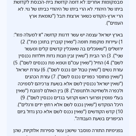
מבמקומות אחרים: לא דומה קדושת בית-הכנסת לקדושת
ביתו של היהודי. לא הרי ביתו של היהודי כביתו של גוי. לא
הרי ארץ-הקודש כשאר ארצות תבל ("טומאת ארץ
העמים").
בארץ ישראל עצמה יש עשר דרגות קדושה "זו למעלה מזו":
1) עיירות מוקפות חומה ("שאין קוברין בתוכן מת"). 2)
ירושלים ("שאוכלים בה שאוכלין קדשים קלים ומעשר
שני"). 3) הר הבית ("שאין זבין וזבות נדות ויולדות נכנסין
לשם"). 4) החיל ("שאין עכו"ם וטמא מת נכנסים לשם"). 5)
עזרת נשים ("שאין טבול יום נכנס לשם"). 6) עזרת ישראל
("שאין מחוסר כפורים נכנס לשם"). 7) עזרת הכהנים
("שאין ישראל נכנסין לשם אלא בשעת צרכיהם לסמיכה
ולכפרה ולשחיטה ולתנופה"). 8) בין האולם למזבח ("שאין
בעלי מומין ופרועי ראש וקרועי בגדים נכנסין לשם"). 9)
היכל המקדש ("שאין נכנס לשם אלא רחוץ ידים ורגלים").
10) קדש הקודשים ("שאין נכנס לשם אלא כהן גדול ביום
הכיפורים בשעת העבודה".
בפנימיות התורה מוסבר שישנן עשר ספירות אלוקיות, שהן