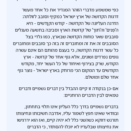
כפי שמשמע מדברי הזוהר המגדיר את כל אחד מעשר
דרגות הקדושה של ארץ ישראל כמקיף וסובב לזולתה:
הדרגה העליונה של הקדושה - קודש הקןדשים - היא
ה'פְנים' וה'תוך' של קדושת הארץ וסביבה בתשעה מעגלים
סובבים שאר כוחות הקדושה שבארץ, כמו גלדי בצל
הסובבים זה את זה ומחוברים זה בזה כך סובבים ומחוברים
כל עשר דרגות הקדושה, כי בעצם מהותם הם אינם עשרה
גופים נפרדים ושונים, אלא גוף אחד של קדושה - ארץ
הקודש, שרק בצירוף ואיחוד של כל העשר יחד, מקודש
הקודשים עד המקום הכי מרוחק בארץ ישראל - נוצר גוף
אחד שלם ומושלם.
אם-כן בנקודה זו קיים ההבדל בין דברים גשמיים ודברים
טמאים לבין הדברים הרוחניים:
בדברים גשמיים בדרך כלל העליון אינו תלוי בתחתון,
ובוודאי שאינו חפץ לשמור עליו, אדרבה חשיבותו ונחיצותו
תורגש דווקא כשהשני כלל לא יהיה קיים, ואז הוא יררגישו
את נחיצותו שבלעדיו לא יוכלו להסתדר, כי הדברים