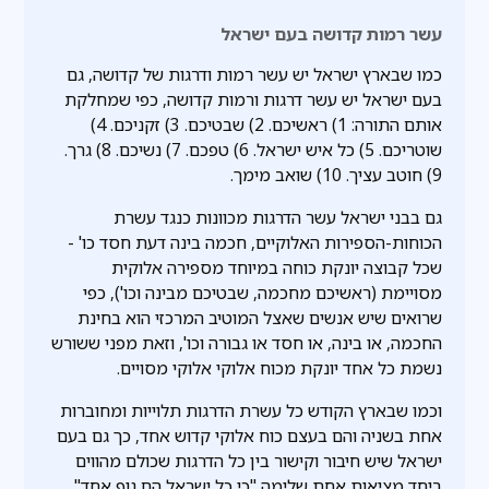
עשר רמות קדושה בעם ישראל
כמו שבארץ ישראל יש עשר רמות ודרגות של קדושה, גם
בעם ישראל יש עשר דרגות ורמות קדושה, כפי שמחלקת
אותם התורה: 1) ראשיכם. 2) שבטיכם. 3) זקניכם. 4)
שוטריכם. 5) כל איש ישראל. 6) טפכם. 7) נשיכם. 8) גרך.
9) חוטב עציך. 10) שואב מימך.
גם בבני ישראל עשר הדרגות מכוונות כנגד עשרת
הכוחות-הספירות האלוקיים, חכמה בינה דעת חסד כו' -
שכל קבוצה יונקת כוחה במיוחד מספירה אלוקית
מסויימת (ראשיכם מחכמה, שבטיכם מבינה וכו'), כפי
שרואים שיש אנשים שאצל המוטיב המרכזי הוא בחינת
החכמה, או בינה, או חסד או גבורה וכו', וזאת מפני ששורש
נשמת כל אחד יונקת מכוח אלוקי אלוקי מסויים.
וכמו שבארץ הקודש כל עשרת הדרגות תלוייות ומחוברות
אחת בשניה והם בעצם כוח אלוקי קדוש אחד, כך גם בעם
ישראל שיש חיבור וקישור בין כל הדרגות שכולם מהווים
ביחד מציאות אחת שלימה "כי כל ישראל הם גוף אחד".