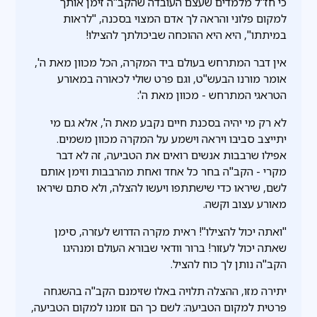
כי חז"ל מלמדים שעצם העובדה שהקב"ה זימן אותך
למקום פלוני והראה לך אדם המצוי בסכנה, "לראות
במיתתו", היא היא ההוכחה שביכולתך להצילו!
אין דבר המתרחש בעולם ביד המקרה, הכל מכוון מאת ה',
אומר מורנו הבעש"ט, וגם פרט שולי לכאורה במאורע
הטראגי המתרחש - מכוון מאת ה':
לא רק מי יהיה בסכנת חיים נקבע מאת ה', אלא גם מי
יתייצב סביבו ויראה וישמע על המקרה מכוון משמים.
אפילו שרבבות אנשים רואים את הטביעה, זה לא דבר
מקרי - הקב"ה בחר כל אחד ואחת מהרבבות וזימן אותם
לשם, שיראו כדי שישתתפו ויעשו להצלה, ולא סתם שיראו
מאורע עצוב וקשה.
"ואתה יכול להצילו"! ראית מקרה הדרוש לעזרה, סימן
שאתה יכול לעזור! ברור וודאי שבורא העולם ומנהיגו
הקב"ה נותן לך כוח להציל.
יתירה מזו, ההצלה תלויה באלו שזימנם הקב"ה בהשגחה
פרטית למקום הטביעה: לשם כך הם זומנו למקום הטביעה,