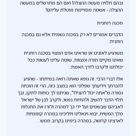
ובהם תלויה מעשה ההצלה! ואם הם מתרשלים במעשה
ההצלה - אשמה מסויימת מוטלת עליהם!
סכנה רוחנית
הדברים אמורים לא רק בסכנה גשמית אלא גם בסכנה
רוחנית:
משהגיע לאזנינו או שראינו אדם המצוי בסכנה רוחנית
שאינו מקיים תורה ומצוות, שומה עלינו לעשות ככל
יכולתנו ולקרבו לדרך האמת:
אלו דברי הרבי: זה גופא שאתה רואה במיתתו - שהגיע
להכרתך וידיעתך שפלוני הוא במצב כזה, הרי זה הוכחה
גמורה ש"אתה יכול להצילו", שניתנו לך כוחות לתקן, ובך
תלוי הדבר להשיב ולהחיות נפשו, ולקרב לבן של ישראל
לאביהם שבשמים ועל ידי כך למהרה ולזרז את התגלות
מלך המשיח, יבוא ויגאלינו ויוליכינו במהרה קוממיות
לארצינו קדושה, במהרה בימינו בקרוב ממש.