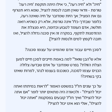
"חיה" ולא "חיה רעה", כי אילו היתה תוקפת 'חיה רעה'
טורפת - וודאי שאין חובה לנסות להציל, שמא היא תטרוף
גם את המציל; אך היות שמדובר על חיה שאינה רעה,
כלומר שבדרך-כלל אינה טורפת, אלא רק כשהיא רואה
חולשה, אדם העומד לטבוע וכדומה, היא מנצלת את
ההזדמנות לתקוף, במקרה זה אין סכנה גדולה להציל, ואז
חובה לקפוץ למים ולנסות להציל].
לסכן חיים עבור אדם שהמיט על עצמו סכנה?
אלא ש"הבן שואל" למה באמת חייבים לסכן חיים למען
הצלת הזולת? בפרט שמדובר על אדם שבדעה צלולה
הכניס עצמו לסכנה, כשנכנס בעצמו לנהר, למרות שאינו
בקי בשחיה?!
על כך עונים חז"ל במשפט האמור "לראות במיתתו ואתה
יכול להצילו" - ולכאורה היה מתאים יותר לומר "אם אתה
יכול להצילו" ואיך חז"ל קובעים בפסקנות "ואתה יכול
להצילו", אולי הוא אינו יכול להציל?