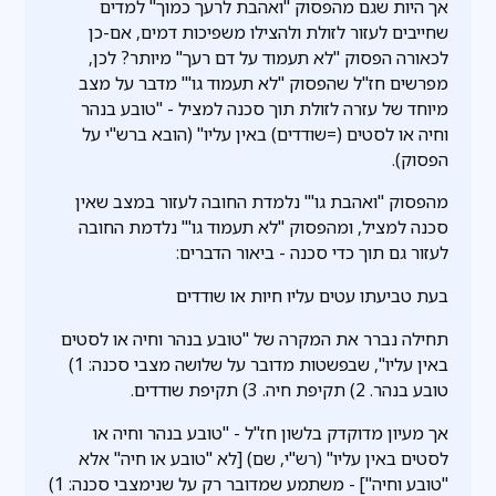
אך היות שגם מהפסוק "ואהבת לרעך כמוך" למדים
שחייבים לעזור לזולת ולהצילו משפיכות דמים, אם-כן
לכאורה הפסוק "לא תעמוד על דם רעך" מיותר? לכן,
מפרשים חז"ל שהפסוק "לא תעמוד גו'" מדבר על מצב
מיוחד של עזרה לזולת תוך סכנה למציל - "טובע בנהר
וחיה או לסטים (=שודדים) באין עליו" (הובא ברש"י על
הפסוק).
מהפסוק "ואהבת גו'" נלמדת החובה לעזור במצב שאין
סכנה למציל, ומהפסוק "לא תעמוד גו'" נלדמת החובה
לעזור גם תוך כדי סכנה - ביאור הדברים:
בעת טביעתו עטים עליו חיות או שודדים
תחילה נברר את המקרה של "טובע בנהר וחיה או לסטים
באין עליו", שבפשטות מדובר על שלושה מצבי סכנה: 1)
טובע בנהר. 2) תקיפת חיה. 3) תקיפת שודדים.
אך מעיון מדוקדק בלשון חז"ל - "טובע בנהר וחיה או
לסטים באין עליו" (רש"י, שם) [לא "טובע או חיה" אלא
"טובע וחיה"] - משתמע שמדובר רק על שנימצבי סכנה: 1)