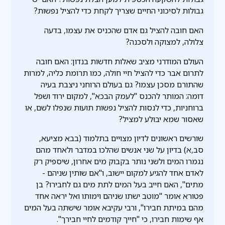
גבולות לסיכוני החיים שצריך לקחת כדי להציל נפשות?
האם חובה להציל גם אדם שהכניס את עצמו, בדעה
צלולה, למצוקה ולסכנה?
העולם המודרני מציב שאלות חדשות בנדון: האם חובה
לתרום אבר כדי להציל חיי חולה, כמו תרומת כליה, למרות
שהתורם מסכן עצמו? גם בעולם הרוחני ניצבת בעיה
דומה: המותר להכנס "לעמק הבכא", למקום ירוד ושפל
ברוחניות, כדי לנסות להציל נפשות תועות שנפלו לשם, או
שאסור שמא יבוּלע למציל?
שורשים ראשונים לדיון מצויים בתלמוד (בבא מציעא,
סב,א) בדיון על שני אנשים שהלכו במדבר ולאחד מהם
נגמרו המים ולשני נותר בקבוק מים אחרון, שיספיק רק
לאדם אחד להגיע למקום יישוב, ו"אם שותין שניהם -
מתים", האם חייב בעל המים לתת מים גם לחבירו? בן
פטורא אומר "מוטב ישתו שניהם וימותו ואל יראה אחד
מהם במיתת חבירו", ורבי עקיבא אומר שישתה בעל המים
אף שימות חבירו, כי "חייך קודמים לחיי חבירך".