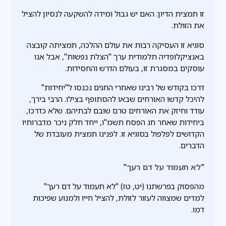
זו תמצית הדיון: האם יש גבול ומידה להשקעה לנסיון להציל
את הזולת.
סוגיא זו העסיקה רבות את עולם ההלכה, תמציתה קוּבצה
באנציקלופדיה תלמודית ערך "הצלת נפשות", אבל אנו
עוסקים במסגרת זו, בעולם הדרש והחסידות.
דרכו בקודש של רבינו שאחרי החגים נכנסו ל"יחידות"
להיכל קדשו האורחים שבאו להסתופף בצילו. הרבי בירך,
עודד וחיזק את האורחים טרם שובם לבתיהם. שלא כדרכו,
ביחידות שאחר חג הפסח תשמ"ו, ייחד חלק ניכר מדברותיו
הקדושים לפלפול בסוגיא זו. לפנינו תמצית מעובדת של
הדברים.
"לא תעמוד על דם רעך"
מהפסוק בפרשתנו (יט, טז) "לא תעמוד על דם רעך"
למדים שמצווה לעזור לזולת, להציל חייו ולמנוע שפיכות
דמו.