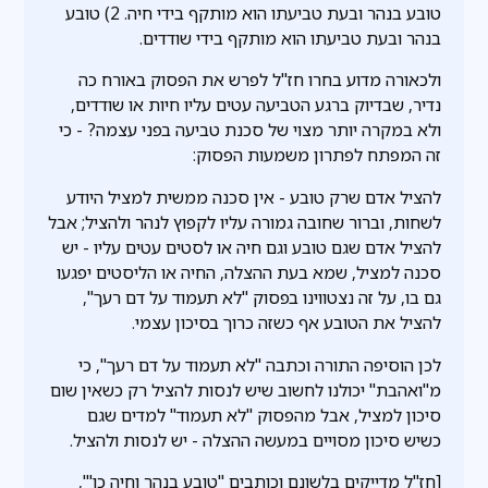
טובע בנהר ובעת טביעתו הוא מותקף בידי חיה. 2) טובע
בנהר ובעת טביעתו הוא מותקף בידי שודדים.
ולכאורה מדוע בחרו חז"ל לפרש את הפסוק באורח כה
נדיר, שבדיוק ברגע הטביעה עטים עליו חיות או שודדים,
ולא במקרה יותר מצוי של סכנת טביעה בפני עצמה? - כי
זה המפתח לפתרון משמעות הפסוק:
להציל אדם שרק טובע - אין סכנה ממשית למציל היודע
לשחות, וברור שחובה גמורה עליו לקפוץ לנהר ולהציל; אבל
להציל אדם שגם טובע וגם חיה או לסטים עטים עליו - יש
סכנה למציל, שמא בעת ההצלה, החיה או הליסטים יפגעו
גם בו, על זה נצטווינו בפסוק "לא תעמוד על דם רעך",
להציל את הטובע אף כשזה כרוך בסיכון עצמי.
לכן הוסיפה התורה וכתבה "לא תעמוד על דם רעך", כי
מ"ואהבת" יכולנו לחשוב שיש לנסות להציל רק כשאין שום
סיכון למציל, אבל מהפסוק "לא תעמוד" למדים שגם
כשיש סיכון מסויים במעשה ההצלה - יש לנסות ולהציל.
[חז"ל מדייקים בלשונם וכותבים "טובע בנהר וחיה כו'",