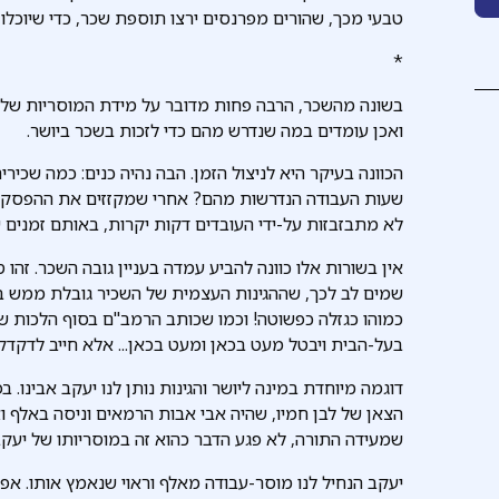
טבעי מכך, שהורים מפרנסים ירצו תוספת שכר, כדי שיוכלו
*
בשונה מהשכר, הרבה פחות מדובר על מידת המוסריות של ה
ואכן עומדים במה שנדרש מהם כדי לזכות בשכר ביושר.
הכוונה בעיקר היא לניצול הזמן. הבה נהיה כנים: כמה שכיר
שעות העבודה הנדרשות מהם? אחרי שמקזזים את ההפסקו
לא מתבזבזות על-ידי העובדים דקות יקרות, באותם זמנים שא
אין בשורות אלו כוונה להביע עמדה בעניין גובה השכר. זהו
שמים לב לכך, שההגינות העצמית של השכיר גובלת ממש בדי
כמוהו כגזלה כפשוטה! וכמו שכותב הרמב"ם בסוף הלכות שכי
בעל-הבית ויבטל מעט בכאן ומעט בכאן... אלא חייב לדקדק 
דוגמה מיוחדת במינה ליושר והגינות נותן לנו יעקב אבינו. 
הצאן של לבן חמיו, שהיה אבי אבות הרמאים וניסה באלף וא
שמעידה התורה, לא פגע הדבר כהוא זה במוסריותו של יעקב
יעקב הנחיל לנו מוסר-עבודה מאלף וראוי שנאמץ אותו. אפ