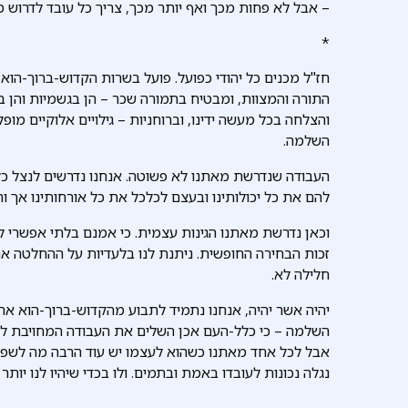
– אבל לא פחות מכך ואף יותר מכך, צריך כל עובד לדרוש מ
*
חז"ל מכנים כל יהודי כפועל. פועל בשרות הקדוש-ברוך-הוא
התורה והמצוות, ומבטיח בתמורה שכר – הן בגשמיות והן בר
והצלחה בכל מעשה ידינו, וברוחניות – גילויים אלוקיים מו
השלמה.
העבודה שנדרשת מאתנו לא פשוטה. אנחנו נדרשים לנצל כל ר
להם את כל יכולותינו ובעצם לכלכל את כל אורחותינו אך ורק
וכאן נדרשת מאתנו הגינות עצמית. כי אמנם בלתי אפשרי לה
זכות הבחירה החופשית. ניתנת לנו בלעדיות על ההחלטה אם 
חלילה לא.
יהיה אשר יהיה, אנחנו נתמיד לתבוע מהקדוש-ברוך-הוא א
השלמה – כי כלל-העם אכן השלים את העבודה המחויבת לשכ
אבל לכל אחד מאתנו כשהוא לעצמו יש עוד הרבה מה לשפר,
נגלה נכונות לעובדו באמת ובתמים. ולו בכדי שיהיו לנו יותר 