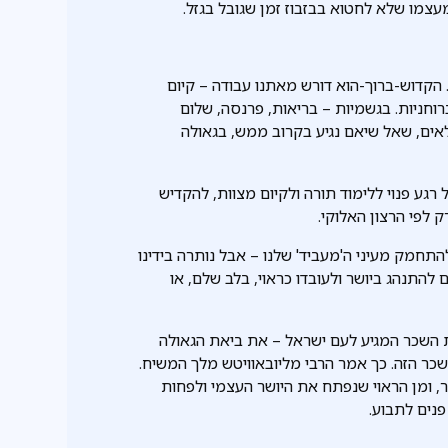
עצמו שלא לחטוא בבזבוז זמן שגובל בגזל.
. הקדוש-ברוך-הוא דורש מאתנו עבודה – קיום
וחניות. בגשמיות – בריאות, פרנסה, שלום
פלאים, שאל שיאם נגיע בקרוב ממש, בגאולה
גע פנוי ללימוד תורה ולקיום מצוות, להקדיש
 לפי הרצון האלוקי.
תחמק מעיני ה'מעביד' שלנו – אבל נותרה בידינו
להתנהג ביושר ולעובדו כראוי, בלב שלם, או
ת השכר המגיע לעם ישראל – את ביאת הגאולה
ר הזה. כך אמר הרבי מליובאוויטש מלך המשיח.
 ומן הראוי שנפתח את היושר העצמי ולפחות
פנים לתבוע.