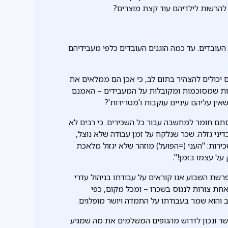
 להרשות לילדיהם עוד קצת מוצרים?
עובדים. עד כמה הוגנים העובדים כלפי מעבידיהם
ים יכולים להצהיר בתום לב, כי אכן הם ממלאים את
ת שמסוכמות ומקובלות על המעבידים – האמנם
ין עליהם עיניים עוקבות ו'מטרידות'?
 סתם חומר למחשבה עבור כל השכירים. כי רבים לא
ני גזלה. שכר שנלקח על זמן עבודה שלא נוצל,
רות: "העני (=הפועל) מוזהר שלא יגזול מלאכת
על עצמו בזמן!".
בפרשת השבוע אנו קוראים על עבודתו בניהול עדרי
חת צורות לנגוס בשכרו – ומכל מקום, כפי
 והוא שמר בעבודתו על התמדה ויושר מופלגים.
שר ונכון לדרוש מהגופים המשלמים את מה שמגיע