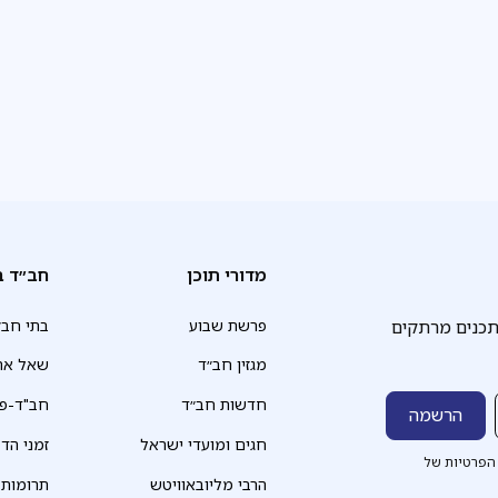
ב
ל
מדורי תוכן
חב״ד ב
תכנים מרתקים
פרשת שבוע
בתי חב״
מגזין חב״ד
שאל את
חדשות חב״ד
חב"ד-פד
חגים ומועדי ישראל
זמני הד
הפרטיות של
הרבי מליובאוויטש
תרומות