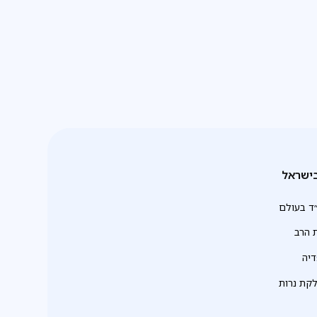
עשרות 'תמימים' ליותר מ-20 סניפי חב"ד לנוער ברחבי הארץ,
מסגרת פרויקט 'בתי המדרש לנוער', והקדישו את זמנם היקר
לימוד בחברותות עם בני הנוער המקומיים
ישראל
ד בעולם
 הרב
יה
לקת נרות