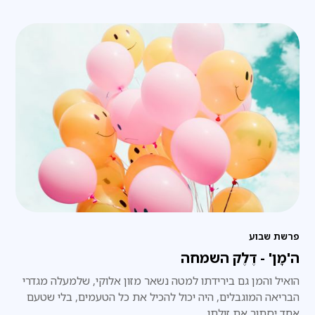
פרשת שבוע
ה'מָן' - דֶלֶק השמחה
הואיל והמן גם בירידתו למטה נשאר מזון אלוקי, שלמעלה מגדרי
הבריאה המוגבלים, היה יכול להכיל את כל הטעמים, בלי שטעם
אחד יסתור את זולתו.