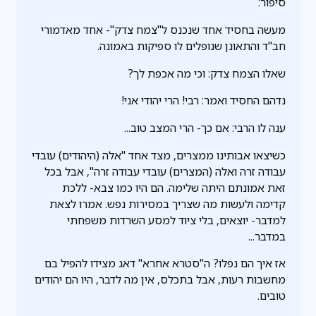
סיפור:
מעשה בחסיד אחד שנכנס ל"צמח צדק"- אחד מאדמורי
חב"ד והתאונן שנופלים לו ספיקות באמונה.
שאלו הצמח צדק: וכי מה אכפת לך?
נדהם החסיד ואמר: רבי! הרי יהודי אני!
ענה לו הרבי: אם כך- הרי המצב טוב...
כשיצאו אבותינו ממצרים, מצד אחד "אלה (היהודים) עובדי
עבודה זרה ואלה (המצרים) עובדי עבודה זרה", אבל בכל
זאת אמונתם היתה שלימה. הם היו כמו צבא- ללכת
קדימה ולעשות מה שצריך במסירות נפש. אמרו לצאת
למדבר- יוצאים, בלי ציוד למסע השרדות משפחתי
במדבר...
אז איך הם נפלו? ה"סטרא אחרא" דאג מצידו להפיל בם
מחשבות רעות, אבל בתכלס, אין מה לדבר, היו הם יהודים
טובים.