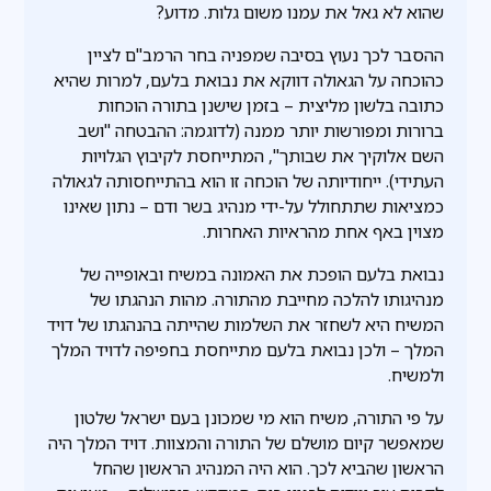
שהוא לא גאל את עמנו משום גלות. מדוע?
ההסבר לכך נעוץ בסיבה שמפניה בחר הרמב"ם לציין
כהוכחה על הגאולה דווקא את נבואת בלעם, למרות שהיא
כתובה בלשון מליצית – בזמן שישנן בתורה הוכחות
ברורות ומפורשות יותר ממנה (לדוגמה: ההבטחה "ושב
השם אלוקיך את שבותך", המתייחסת לקיבוץ הגלויות
העתידי). ייחודיותה של הוכחה זו הוא בהתייחסותה לגאולה
כמציאות שתתחולל על-ידי מנהיג בשר ודם – נתון שאינו
מצוין באף אחת מהראיות האחרות.
נבואת בלעם הופכת את האמונה במשיח ובאופייה של
מנהיגותו להלכה מחייבת מהתורה. מהות הנהגתו של
המשיח היא לשחזר את השלמות שהייתה בהנהגתו של דויד
המלך – ולכן נבואת בלעם מתייחסת בחפיפה לדויד המלך
ולמשיח.
על פי התורה, משיח הוא מי שמכונן בעם ישראל שלטון
שמאפשר קיום מושלם של התורה והמצוות. דויד המלך היה
הראשון שהביא לכך. הוא היה המנהיג הראשון שהחל