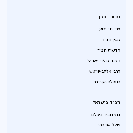
מדורי תוכן
פרשת שבוע
מגזין חב״ד
חדשות חב״ד
חגים ומועדי ישראל
הרבי מליובאוויטש
הגאולה הקרובה
חב״ד בישראל
בתי חב״ד בעולם
שאל את הרב