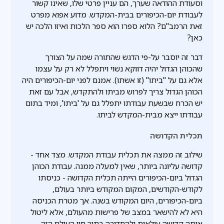
וסעודת ההודאה שערך, הם עניין פרטי שלו, שאינו קשור
לעבודת יום-הכיפורים בבית-המקדש. מדוע אפוא מפרט
זאת הרמב"ם? הלוא ספרו הוא ספר הלכות ואיזו הלכה יש
כאן?
דבר זה יוסבר על-פי הדגש שהתורה שמה על הצורך
שהכוהן הגדול יהיה דווקא נשוי ויתפלל לא רק על עצמו
אלא גם על "ביתו" (זו אשתו). אמנם לפני יום-הכיפורים היה
הכוהן הגדול צריך לפרוש מביתו ולהתקדש, אבל עם זאת
יש הכרח שבשעת עבודתו יתפלל גם על 'ביתו', ומיד בתום
עבודתו ייצא מבית-המקדש לביתו.
תכלית הקדושה
שילוב זה ממצה את תכלית עבודת המקדש. מצד אחד -
קדושה עליונה ביותר, שאין למעלה ממנה. עבודת הכוהן
הגדול ביום-הכיפורים הייתה תכלית הקדושה - כניסתו
לקודש-הקודשים, המקום המקודש ביותר בעולם,
ביום-הכיפורים, היום המקודש בשנה. אך מטרת הכניסה
היא לא להישאר במצב של פרישות מהעולם, אלא ליטול
אותה קדושה עילאית ולהחדירה בתוך חיי העולם הזה.