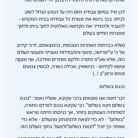
לכן מיד בסיום עבודת היום היה על הכוהן הגדול לשוב
לביתו. בכך ביטא את מטרת כל עבודתו בבית-המקדש -
להעביר ולהחדיר את הקדושה האלוקית לתוך ביתו ולתוך
מסגרות החיים בעולם.
(שלא כבדתות האחרות המנסות, בהמצאתם, דרכי קירוב
אל ה' ע"יפרישה, סיגוף והתבודדות מענייני ותענוגי העולם
הזה, אלא שע"פ התורה חלקם מותרים ואדרבה, אף מצווָה
ונושא לקידוש - כנישואין, אכילה כשרה, לבושין צנועים
ונאים וכיוצ"ב !...)
נכנס בשלום
דבר דומה אנו מוצאים ברבי עקיבא, שעליו נאמר: "נכנס
בשלום ויצא בשלום". רבי עקיבא נכנס לפרדס התורה,
לסודותיה העמוקים ביותר, אך כניסתו הייתה מראש
"בשלום" - לא כדי לצאת ולהתנתק מהעולם - אלא כדי
שאחר-כך יוכל "לצאת בשלום"ולפעול בתוך העולם הזה.