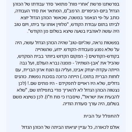
בפרשתנו פרשת 'אחרי מות' מתואר סדר עבודתו של הכוהן
הגדול ביום-הכיפורים. הרמב"ם, המתאר את סדר העבודה,
כותב על-פי הנאמר במשנה, שכאשר הכוהן הגדול יוצא
לביתו בתום עבודת הקודש, "מלווין אותו עד ביתו, ויום טוב
היה עושה לאוהביו בשעה שיצא בשלום מן הקודש".
בפשטות נראה, שה'יום-טוב' שהיה הכוהן הגדול עושה, היה
על שלא נפגע מעבודת-הקודש. ידוע, שהשהייה
בקודש-הקודשים (- המקום הקדוש ביותר בבית המקדש,
שהכיל את 'אבן-השתיה' - ממנה נברא העולם, ועל גבה
הייתה עקדת-יצחק אבינו, ועליה גם הונח ארון הברית, עם
לוחות הברית בתוכו..) הייתה כרוכה בסכנת נפשות. כוהנים
גדולים, שלא היו ראויים לתפקידם - היו מתים שם..! (לכן
נצטווה הכוהן הגדול לא להאריך מדי בתפילתו שם, "שלא
להבעית את ישראל", שיסברו כי מת ח"ו). לכן כשיצא משם
בשלום, היה עורך סעודת הודיה.
להתפלל על הבית
אולם לכאורה, כל עניין יציאתו הביתה של הכוהן הגדול