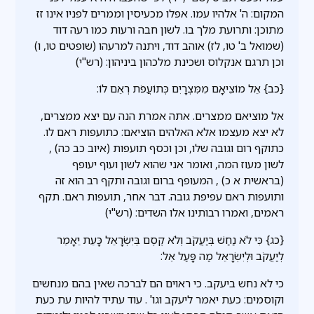
המקום: ה' אלהיו עמו. אפלו מכעיסין וממרים לפניו אינו זז
מתוכן: ותרועת מלך בו. לשון חבה ורעות כמו רעה דוד
(שמואל ב' טו, לז) אוהב דוד, ויתנה למרעהו (שופטים טו, ו)
וכן תרגם אנקלוס ושכינת מלכהון ביניהון: (רש"י)
{כב} אֵל מוֹצִיאָם מִמִּצְרָיִם כְּתוֹעֲפֹת רְאֵם לוֹ:
אל מוציאם ממצרים. אתה אמרת הנה עם יצא ממצרים,
לא יצא מעצמו אלא האלהים הוציאם: כתועפות ראם לו.
כתוקף רום וגובה שלו, וכן וכסף תועפות (איוב כב כה) ,
לשון מעוז המה, ואומר אני שהוא לשון ועוף יעופף
(בראשית א כ) , המעופף ברום וגובה ותקף רב הוא זה
ותועפות ראם עפיפת גובה. דבר אחר, תועפות ראם. תקף
ראמים, ואמרו רבותינו אלו השדים: (רש"י)
{כג} כִּי לֹא נַחַשׁ בְּיַעֲקֹב וְלֹא קֶסֶם בְּיִשְׂרָאֵל כָּעֵת יֵאָמֵר
לְיַעֲקֹב וּלְיִשְׂרָאֵל מַה פָּעַל אֵל:
כי לא נחש ביעקב. כי ראוים הם לברכה שאין בהם מנחשים
וקוסמים: כעת יאמר ליעקב וגו' . עוד עתיד להיות עת כעת