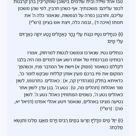
טבו אהל שילה ובית עולמים בישובן שמקריבין בהן קרבנות
לכפר עליהם: משכנתיך. אף כשהן חרבין, לפי שהן משכון
עליכם, וחרבנן כפרה על הנפשות, שנאמר כלה ה' את
חמתו (איכה ד) , ובמה כלה, ויצת אש בציון: (רש"י)
{ו} כִּנְחָלִים נִטָּיוּ כְּגַנֹּת עֲלֵי נָהָר כַּאֲהָלִים נָטַע יְהוָה כַּאֲרָזִים
עֲלֵי מָיִם:
כנחלים נטיו. שנארכו ונמשכו לנטות למרחוק, אמרו
רבותינו מברכותיו של אותו רשע אנו למדים מה היה בלבו
לקללם כשאמר (פסוק א) וישת אל המדבר פניו, וכשהפך
המקום את פיו ברכם מעין אותן קללות שבקש לומר כו',
כדאיתא בחלק (סנהדרין קה, א) : כאהלים. כתרגומו, לשון
מור ואהלות (תהלים מה, ט) : נטע ה'. בגן עדן. לשון אחר
כאהלים נטע ה', כשמים המתוחין כאהל: נטע ה'. לשון
נטיעה מצינו באהלים, שנאמר ויטע אהלי אפדנו (דניאל יא,
מה) : (רש"י)
{ז} יִזַּל מַיִם מִדָּלְיָו וְזַרְעוֹ בְּמַיִם רַבִּים וְיָרֹם מֵאֲגַג מַלְכּוֹ וְתִנַּשֵּׂא
מַלְכֻתוֹ: