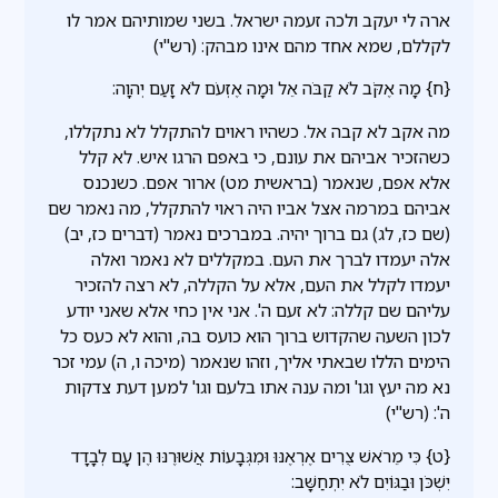
ארה לי יעקב ולכה זעמה ישראל. בשני שמותיהם אמר לו
לקללם, שמא אחד מהם אינו מבהק: (רש"י)
{ח} מָה אֶקֹּב לֹא קַבֹּה אֵל וּמָה אֶזְעֹם לֹא זָעַם יְהוָה:
מה אקב לא קבה אל. כשהיו ראוים להתקלל לא נתקללו,
כשהזכיר אביהם את עונם, כי באפם הרגו איש. לא קלל
אלא אפם, שנאמר (בראשית מט) ארור אפם. כשנכנס
אביהם במרמה אצל אביו היה ראוי להתקלל, מה נאמר שם
(שם כז, לג) גם ברוך יהיה. במברכים נאמר (דברים כז, יב)
אלה יעמדו לברך את העם. במקללים לא נאמר ואלה
יעמדו לקלל את העם, אלא על הקללה, לא רצה להזכיר
עליהם שם קללה: לא זעם ה'. אני אין כחי אלא שאני יודע
לכון השעה שהקדוש ברוך הוא כועס בה, והוא לא כעס כל
הימים הללו שבאתי אליך, וזהו שנאמר (מיכה ו, ה) עמי זכר
נא מה יעץ וגו' ומה ענה אתו בלעם וגו' למען דעת צדקות
ה': (רש"י)
{ט} כִּי מֵרֹאשׁ צֻרִים אֶרְאֶנּוּ וּמִגְּבָעוֹת אֲשׁוּרֶנּוּ הֶן עָם לְבָדָד
יִשְׁכֹּן וּבַגּוֹיִם לֹא יִתְחַשָּׁב: