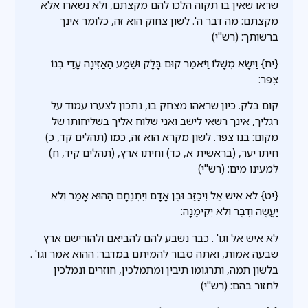
שראו שאין בו תקוה הלכו להם מקצתם, ולא נשארו אלא
מקצתם: מה דבר ה'. לשון צחוק הוא זה, כלומר אינך
ברשותך: (רש"י)
{יח} וַיִּשָּׂא מְשָׁלוֹ וַיֹּאמַר קוּם בָּלָק וּשֲׁמָע הַאֲזִינָה עָדַי בְּנוֹ
צִפֹּר:
קום בלק. כיון שראהו מצחק בו, נתכון לצערו עמוד על
רגליך, אינך רשאי לישב ואני שלוח אליך בשליחותו של
מקום: בנו צפר. לשון מקרא הוא זה, כמו (תהלים קד, כ)
חיתו יער, (בראשית א, כד) וחיתו ארץ, (תהלים קיד, ח)
למעינו מים: (רש"י)
{יט} לֹא אִישׁ אֵל וִיכַזֵּב וּבֶן אָדָם וְיִתְנֶחָם הַהוּא אָמַר וְלֹא
יַעֲשֶׂה וְדִבֶּר וְלֹא יְקִימֶנָּה:
לא איש אל וגו' . כבר נשבע להם להביאם ולהורישם ארץ
שבעה אמות, ואתה סבור להמיתם במדבר: ההוא אמר וגו' .
בלשון תמה, ותרגומו תיבין ומתמלכין, חוזרים ונמלכין
לחזור בהם: (רש"י)