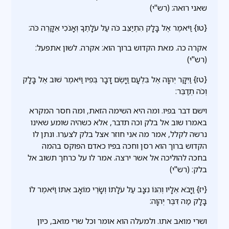
שאני רואה: (רש"י)
{טו} וַיֹּאמֶר אֶל בָּלָק הִתְיַצֵּב כֹּה עַל עֹלָתֶךָ וְאָנֹכִי אִקָּרֶה כֹּה:
אקרה כה. מאת הקדוש ברוך הוא: אקרה. לשון אתפעל:
(רש"י)
{טז} וַיִּקָּר יְהוָה אֶל בִּלְעָם וַיָּשֶׂם דָּבָר בְּפִיו וַיֹּאמֶר שׁוּב אֶל בָּלָק
וְכֹה תְדַבֵּר:
וישם דבר בפיו. ומה היא השימה הזאת, ומה חסר המקרא
באמרו שוב אל בלק וכה תדבר, אלא כשהיה שומע שאינו
נרשה לקלל, אמר מה אני חוזר אצל בלק לצערו. ונתן לו
הקדוש ברוך הוא רסן וחכה בפיו כאדם הפוקס בהמה
בחכה להוליכה אל אשר ירצה. אמר לו על כרחך תשוב אל
בלק: (רש"י)
{יז} וַיָּבֹא אֵלָיו וְהִנּוֹ נִצָּב עַל עֹלָתוֹ וְשָׂרֵי מוֹאָב אִתּוֹ וַיֹּאמֶר לוֹ
בָּלָק מַה דִּבֶּר יְהוָה:
ושרי מואב אתו. ולמעלה הוא אומר וכל שרי מואב, כיון