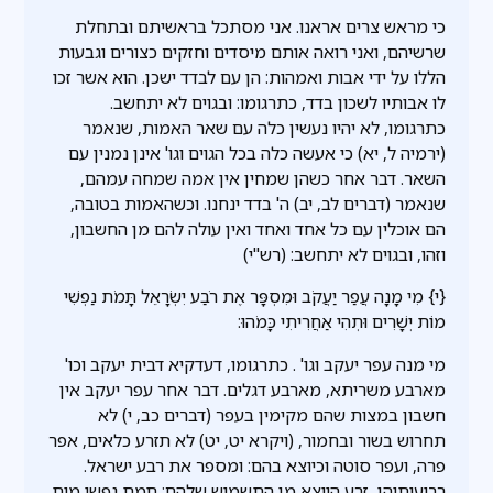
כי מראש צרים אראנו. אני מסתכל בראשיתם ובתחלת
שרשיהם, ואני רואה אותם מיסדים וחזקים כצורים וגבעות
הללו על ידי אבות ואמהות: הן עם לבדד ישכן. הוא אשר זכו
לו אבותיו לשכון בדד, כתרגומו: ובגוים לא יתחשב.
כתרגומו, לא יהיו נעשין כלה עם שאר האמות, שנאמר
(ירמיה ל, יא) כי אעשה כלה בכל הגוים וגו' אינן נמנין עם
השאר. דבר אחר כשהן שמחין אין אמה שמחה עמהם,
שנאמר (דברים לב, יב) ה' בדד ינחנו. וכשהאמות בטובה,
הם אוכלין עם כל אחד ואחד ואין עולה להם מן החשבון,
וזהו, ובגוים לא יתחשב: (רש"י)
{י} מִי מָנָה עֲפַר יַעֲקֹב וּמִסְפָּר אֶת רֹבַע יִשְׂרָאֵל תָּמֹת נַפְשִׁי
מוֹת יְשָׁרִים וּתְהִי אַחֲרִיתִי כָּמֹהוּ:
מי מנה עפר יעקב וגו' . כתרגומו, דעדקיא דבית יעקב וכו'
מארבע משריתא, מארבע דגלים. דבר אחר עפר יעקב אין
חשבון במצות שהם מקימין בעפר (דברים כב, י) לא
תחרוש בשור ובחמור, (ויקרא יט, יט) לא תזרע כלאים, אפר
פרה, ועפר סוטה וכיוצא בהם: ומספר את רבע ישראל.
רביעותיהן, זרע היוצא מן התשמיש שלהם: תמת נפשי מות