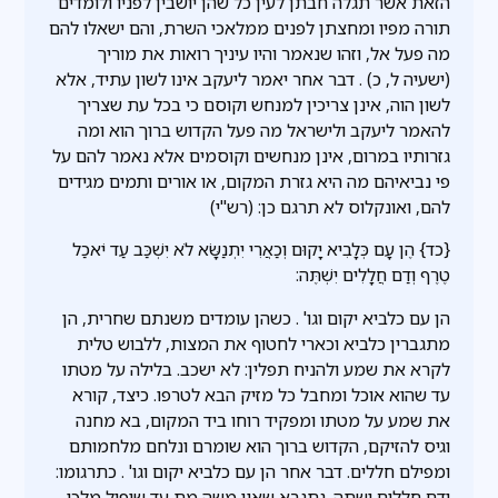
הזאת אשר תגלה חבתן לעין כל שהן יושבין לפניו ולומדים
תורה מפיו ומחצתן לפנים ממלאכי השרת, והם ישאלו להם
מה פעל אל, וזהו שנאמר והיו עיניך רואות את מוריך
(ישעיה ל, כ) . דבר אחר יאמר ליעקב אינו לשון עתיד, אלא
לשון הוה, אינן צריכין למנחש וקוסם כי בכל עת שצריך
להאמר ליעקב ולישראל מה פעל הקדוש ברוך הוא ומה
גזרותיו במרום, אינן מנחשים וקוסמים אלא נאמר להם על
פי נביאיהם מה היא גזרת המקום, או אורים ותמים מגידים
להם, ואונקלוס לא תרגם כן: (רש"י)
{כד} הֶן עָם כְּלָבִיא יָקוּם וְכַאֲרִי יִתְנַשָּׂא לֹא יִשְׁכַּב עַד יֹאכַל
טֶרֶף וְדַם חֲלָלִים יִשְׁתֶּה:
הן עם כלביא יקום וגו' . כשהן עומדים משנתם שחרית, הן
מתגברין כלביא וכארי לחטוף את המצות, ללבוש טלית
לקרא את שמע ולהניח תפלין: לא ישכב. בלילה על מטתו
עד שהוא אוכל ומחבל כל מזיק הבא לטרפו. כיצד, קורא
את שמע על מטתו ומפקיד רוחו ביד המקום, בא מחנה
וגיס להזיקם, הקדוש ברוך הוא שומרם ונלחם מלחמותם
ומפילם חללים. דבר אחר הן עם כלביא יקום וגו' . כתרגומו:
ודם חללים ישתה. נתנבא שאין משה מת עד שיפיל מלכי