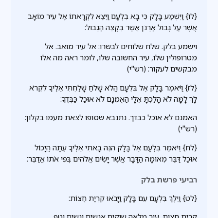
{לו} וַיִּשְׁמַע בָּלָק כִּי בָא בִלְעָם וַיֵּצֵא לִקְרָאתוֹ אֶל עִיר מוֹאָב
אֲשֶׁר עַל גְּבוּל אַרְנֹן אֲשֶׁר בִּקְצֵה הַגְּבוּל:
וישמע בלק. שלח שלוחים לבשרו: אל עיר מואב. אל
מטרופולין שלו, עיר החשובה שלו, לומר ראה מה אלו
מבקשים לעקור: (רש"י)
{לז} וַיֹּאמֶר בָּלָק אֶל בִּלְעָם הֲלֹא שָׁלֹחַ שָׁלַחְתִּי אֵלֶיךָ לִקְרֹא
לָךְ לָמָּה לֹא הָלַכְתָּ אֵלָי הַאֻמְנָם לֹא אוּכַל כַּבְּדֶךָ:
האמנם לא אוכל כבדך. נתנבא שסופו לצאת מעמו בקלון:
(רש"י)
{לח} וַיֹּאמֶר בִּלְעָם אֶל בָּלָק הִנֵּה בָאתִי אֵלֶיךָ עַתָּה הֲיָכוֹל
אוּכַל דַּבֵּר מְאוּמָה הַדָּבָר אֲשֶׁר יָשִׂים אֱלֹהִים בְּפִי אֹתוֹ אֲדַבֵּר:
רביעי פרשת בלק
{לט} וַיֵּלֶךְ בִּלְעָם עִם בָּלָק וַיָּבֹאוּ קִרְיַת חֻצוֹת:
קרית חצות. עיר מלאה שוקים אנשים ונשים וטף