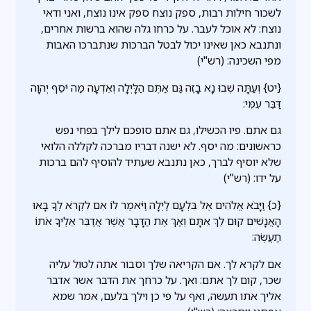
לשכור חילות רבות, ספק נוצח ספק אינו נוצח, ואני ודאי
נוצח: לא אוכל לעבר. על כרחו גלה שהוא ברשות אחרים,
ונתנבא כאן שאינו יכול לבטל הברכות שנתברכו האבות
מפי השכינה: (רש"י)
{יט} וְעַתָּה שְׁבוּ נָא בָזֶה גַּם אַתֶּם הַלָּיְלָה וְאֵדְעָה מַה יֹּסֵף יְהוָה
דַּבֵּר עִמִּי:
גם אתם. פיו הכשילו, גם אתם סופכם לילך בפחי נפש
כראשונים: מה יסף. לא ישנה דבריו מברכה לקללה הלואי
שלא יוסיף לברך, כאן נתנבא שעתיד להוסיף להם ברכות
על ידו: (רש"י)
{כ} וַיָּבֹא אֱלֹהִים אֶל בִּלְעָם לַיְלָה וַיֹּאמֶר לוֹ אִם לִקְרֹא לְךָ בָּאוּ
הָאֲנָשִׁים קוּם לֵךְ אִתָּם וְאַךְ אֶת הַדָּבָר אֲשֶׁר אֲדַבֵּר אֵלֶיךָ אֹתוֹ
תַעֲשֶׂה:
אם לקרא לך. אם הקריאה שלך וסבור אתה לטול עליה
שכר, קום לך אתם: ואך. על כרחך את הדבר אשר אדבר
אליך אתו תעשה, ואף על פי כן וילך בלעם, אמר שמא