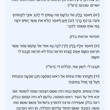
ישרים. שבהם: (רש"י)
{יא} וַיֹּאמֶר בָּלָק אֶל בִּלְעָם מֶה עָשִׂיתָ לִי לָקֹב אֹיְבַי לְקַחְתִּיךָ
וְהִנֵּה בֵּרַכְתָּ בָרֵךְ: {יב} וַיַּעַן וַיֹּאמַר הֲלֹא אֵת אֲשֶׁר יָשִׂים יְהוָה
בְּפִי אֹתוֹ אֶשְׁמֹר לְדַבֵּר:
חמישי פרשת בלק
{יג} וַיֹּאמֶר אֵלָיו בָּלָק (לך) לְכָה נָּא אִתִּי אֶל מָקוֹם אַחֵר אֲשֶׁר
תִּרְאֶנּוּ מִשָּׁם אֶפֶס קָצֵהוּ תִרְאֶה וְכֻלּוֹ לֹא תִרְאֶה וְקָבְנוֹ לִי
מִשָּׁם:
וקבנו לי. לשון צווי, קללהו לי: (רש"י)
{יד} וַיִּקָּחֵהוּ שְׂדֵה צֹפִים אֶל רֹאשׁ הַפִּסְגָּה וַיִּבֶן שִׁבְעָה מִזְבְּחֹת
וַיַּעַל פָּר וָאַיִל בַּמִּזְבֵּחַ:
שדה צופים. מקום גבוה היה ששם הצופה עומד לשמור אם
יבא חיל על העיר: ראש הפסגה. בלעם לא היה קוסם כבלק,
ראה בלק שעתידה פרצה להפרץ בישראל משם ששם מת
משה. כסבור ששם תחול עליהם הקללה, וזו היא הפרצה