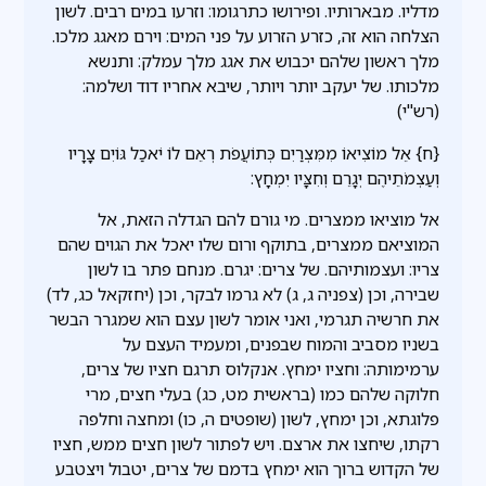
מדליו. מבארותיו. ופירושו כתרגומו: וזרעו במים רבים. לשון
הצלחה הוא זה, כזרע הזרוע על פני המים: וירם מאגג מלכו.
מלך ראשון שלהם יכבוש את אגג מלך עמלק: ותנשא
מלכותו. של יעקב יותר ויותר, שיבא אחריו דוד ושלמה:
(רש"י)
{ח} אֵל מוֹצִיאוֹ מִמִּצְרַיִם כְּתוֹעֲפֹת רְאֵם לוֹ יֹאכַל גּוֹיִם צָרָיו
וְעַצְמֹתֵיהֶם יְגָרֵם וְחִצָּיו יִמְחָץ:
אל מוציאו ממצרים. מי גורם להם הגדלה הזאת, אל
המוציאם ממצרים, בתוקף ורום שלו יאכל את הגוים שהם
צריו: ועצמותיהם. של צרים: יגרם. מנחם פתר בו לשון
שבירה, וכן (צפניה ג, ג) לא גרמו לבקר, וכן (יחזקאל כג, לד)
את חרשיה תגרמי, ואני אומר לשון עצם הוא שמגרר הבשר
בשניו מסביב והמוח שבפנים, ומעמיד העצם על
ערמימותה: וחציו ימחץ. אנקלוס תרגם חציו של צרים,
חלוקה שלהם כמו (בראשית מט, כג) בעלי חצים, מרי
פלוגתא, וכן ימחץ, לשון (שופטים ה, כו) ומחצה וחלפה
רקתו, שיחצו את ארצם. ויש לפתור לשון חצים ממש, חציו
של הקדוש ברוך הוא ימחץ בדמם של צרים, יטבול ויצטבע