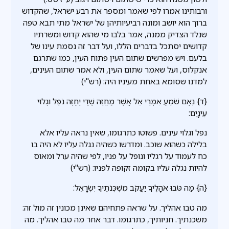
ורבותינו אמרו לפי שאמר ומספר את רבע ישראל, שהקדוש
ברוך הוא יושב ומונה רביעיותיהן של ישראל מתי תבא טפה
שנלד הצדיק ממנה, אמר בלבו מי שהוא קדוש ומשרתיו
קדושים יסתכל בדברים הללו, ועל דבר זה נסמת עינו של
בלעם. ויש מפרשים שתום העין פתוח העין, כמו שתרגם
אנקלוס, ועל שאמר שתום העין, ולא אמר שתום העינים,
למדנו שסומא באחת מעיניו היה: (רש"י)
{ד} נְאֻם שֹׁמֵעַ אִמְרֵי אֵל אֲשֶׁר מַחֲזֵה שַׁדַּי יֶחֱזֶה נֹפֵל וּגְלוּי
עֵינָיִם:
נפל וגלוי עינים. פשוטו כתרגומו, שאין נראה עליו אלא
בלילה כשהוא שוכב. ומדרשו כשהיה נגלה עליו לא היה בו
כח לעמוד על רגליו ונופל על פניו, לפי שהיה ערל ומאוס
להיות נגלה עליו בקומה זקופה לפניו: (רש"י)
{ה} מַה טֹּבוּ אֹהָלֶיךָ יַעֲקֹב מִשְׁכְּנֹתֶיךָ יִשְׂרָאֵל:
מה טבו אהליך. על שראה פתחיהם שאינן מכונין זה מול זה:
משכנתיך. חניותיך, כתרגומו. דבר אחר מה טבו אהליך. מה