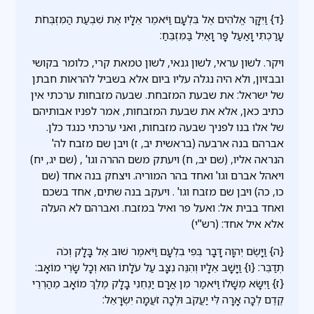
{ד} וַיִּקָּר אֱלֹהִים אֶל בִּלְעָם וַיֹּאמֶר אֵלָיו אֶת שִׁבְעַת הַמִּזְבְּחֹת
עָרַכְתִּי וָאַעַל פָּר וָאַיִל בַּמִּזְבֵּחַ:
ויקר. לשון עראי, לשון גנאי, לשון טמאת קרי, כלומר בקושי
ובבזיון, ולא היה נגלה עליו ביום אלא בשביל להראות חבתן
של ישראל: את שבעת המזבחת. שבעה מזבחות ערכתי אין
כתיב כאן, אלא את שבעת המזבחות, אמר לפניו אבותיהם
של אלו בנו לפניך שבעה מזבחות, ואני ערכתי כנגד כלן.
אברהם בנה ארבעה (בראשית יב, ז) ויבן שם מזבח לה'
הנראה אליו, (שם יב, ח) ויעתק משם ההרה וגו' , (שם יג, יח)
ויאהל אברם וגו' ואחד בהר המוריה. ויצחק בנה אחד (שם
כו, כה) ויבן שם מזבח וגו' . ויעקב בנה שתים, אחד בשכם
ואחד בבית אל: ואעל פר ואיל במזבח. ואברהם לא העלה
אלא איל אחד: (רש"י)
{ה} וַיָּשֶׂם יְהוָה דָּבָר בְּפִי בִלְעָם וַיֹּאמֶר שׁוּב אֶל בָּלָק וְכֹה
תְדַבֵּר: {ו} וַיָּשָׁב אֵלָיו וְהִנֵּה נִצָּב עַל עֹלָתוֹ הוּא וְכָל שָׂרֵי מוֹאָב:
{ז} וַיִּשָּׂא מְשָׁלוֹ וַיֹּאמַר מִן אֲרָם יַנְחֵנִי בָלָק מֶלֶךְ מוֹאָב מֵהַרְרֵי
קֶדֶם לְכָה אָרָה לִּי יַעֲקֹב וּלְכָה זֹעֲמָה יִשְׂרָאֵל: