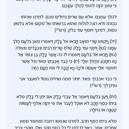
כִּי מֵאֵן יְהוָה לְתִתִּי לַהֲלֹךְ עִמָּכֶם:
להלך עמכם. אלא עם שרים גדולים מכם. למדנו שרוחו
גבוהה ולא רצה לגלות שהוא ברשותו של מקום אלא בלשון
גסות, לפיכך ויוסף עוד בלק: (רש"י)
{יד} וַיָּקוּמוּ שָׂרֵי מוֹאָב וַיָּבֹאוּ אֶל בָּלָק וַיֹּאמְרוּ מֵאֵן בִּלְעָם הֲלֹךְ
עִמָּנוּ: {טו} וַיֹּסֶף עוֹד בָּלָק שְׁלֹחַ שָׂרִים רַבִּים וְנִכְבָּדִים מֵאֵלֶּה:
{טז} וַיָּבֹאוּ אֶל בִּלְעָם וַיֹּאמְרוּ לוֹ כֹּה אָמַר בָּלָק בֶּן צִפּוֹר אַל
נָא תִמָּנַע מֵהֲלֹךְ אֵלָי: {יז} כִּי כַבֵּד אֲכַבֶּדְךָ מְאֹד וְכֹל אֲשֶׁר
תֹּאמַר אֵלַי אֶעֱשֶׂה וּלְכָה נָּא קָבָה לִּי אֵת הָעָם הַזֶּה:
כי כבד אכבדך מאד. יותר ממה שהיית נוטל לשעבר אני
נותן לך: (רש"י)
{יח} וַיַּעַן בִּלְעָם וַיֹּאמֶר אֶל עַבְדֵי בָלָק אִם יִתֶּן לִי בָלָק מְלֹא
בֵיתוֹ כֶּסֶף וְזָהָב לֹא אוּכַל לַעֲבֹר אֶת פִּי יְהוָה אֱלֹהָי לַעֲשׂוֹת
קְטַנָּה אוֹ גְדוֹלָה:
מלא ביתו כסף וזהב. למדנו שנפשו רחבה ומחמד ממון
אחרים. אמר, ראוי לו לתן לי כל כסף וזהב שלו, שהרי צריך