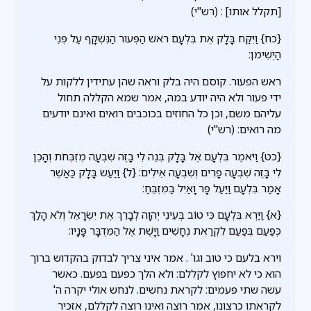
[תקלל אותו] : (רש"י)
{כח} וַיִּקַּח בָּלָק אֶת בִּלְעָם רֹאשׁ הַפְּעוֹר הַנִּשְׁקָף עַל פְּנֵי
הַיְשִׁימֹן:
ראש הפעור. קוסם היה בלק וראה שהן עתידין ללקות על
ידי פעור ולא היה יודע במה, אמר שמא הקללה תחול
עליהם משם, וכן כל החוזים בכוכבים רואים ואינם יודעים
מה רואים: (רש"י)
{כט} וַיֹּאמֶר בִּלְעָם אֶל בָּלָק בְּנֵה לִי בָזֶה שִׁבְעָה מִזְבְּחֹת וְהָכֵן
לִי בָּזֶה שִׁבְעָה פָרִים וְשִׁבְעָה אֵילִים: {ל} וַיַּעַשׂ בָּלָק כַּאֲשֶׁר
אָמַר בִּלְעָם וַיַּעַל פָּר וָאַיִל בַּמִּזְבֵּחַ:
{א} וַיַּרְא בִּלְעָם כִּי טוֹב בְּעֵינֵי יְהוָה לְבָרֵךְ אֶת יִשְׂרָאֵל וְלֹא הָלַךְ
כְּפַעַם בְּפַעַם לִקְרַאת נְחָשִׁים וַיָּשֶׁת אֶל הַמִּדְבָּר פָּנָיו:
וירא בלעם כי טוב וגו' . אמר איני צריך לבדוק בהקדוש ברוך
הוא כי לא יחפוץ לקללם: ולא הלך כפעם בפעם. כאשר
עשה שתי פעמים: לקראת נחשים. לנחש אולי יקרה ה'
לקראתו כרצונו, אמר רוצה ואינו רוצה לקללם, אזכיר