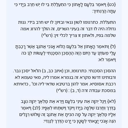
{כט} וַיֹּאמֶר בִּלְעָם לָאָתוֹן כִּי הִתְעַלַּלְתְּ בִּי לוּ יֶשׁ חֶרֶב בְּיָדִי כִּי
עַתָּה הֲרַגְתִּיךְ:
התעללת. כתרגומו לשון גנאי ובזיון: לו יש חרב בידי. גנות
גדולה היה לו דבר זה בעיני השרים, זה הולך להרוג אמה
שלמה בפיו, ולאתון זו צריך לכלי זין: (רש"י)
{ל} וַתֹּאמֶר הָאָתוֹן אֶל בִּלְעָם הֲלוֹא אָנֹכִי אֲתֹנְךָ אֲשֶׁר רָכַבְתָּ
עָלַי מֵעוֹדְךָ עַד הַיּוֹם הַזֶּה הַהַסְכֵּן הִסְכַּנְתִּי לַעֲשׂוֹת לְךָ כֹּה
וַיֹּאמֶר לֹא:
ההסכן הסכנתי. כתרגומו, וכן (איוב כב, ב) הלאל יסכן גבר.
ורבותינו דרשו מקרא זה בגמרא אמרו ליה, מאי טעמא לא
רכבת אסוסיא. אמר להון ברטיבא שדאי ליה וכו' , כדאיתא
במסכת עבודה זרה (ד, ב) : (רש"י)
{לא} וַיְגַל יְהוָה אֶת עֵינֵי בִלְעָם וַיַּרְא אֶת מַלְאַךְ יְהוָה נִצָּב
בַּדֶּרֶךְ וְחַרְבּוֹ שְׁלֻפָה בְּיָדוֹ וַיִּקֹּד וַיִּשְׁתַּחוּ לְאַפָּיו: {לב} וַיֹּאמֶר
אֵלָיו מַלְאַךְ יְהוָה עַל מָה הִכִּיתָ אֶת אֲתֹנְךָ זֶה שָׁלוֹשׁ רְגָלִים
הִנֵּה אָנֹכִי יָצָאתִי לְשָׂטָן כִּי יָרַט הַדֶּרֶךְ לְנֶגְדִּי: