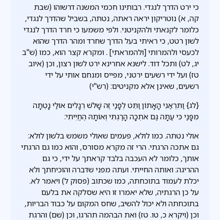
כי ירט הדרך לנגדי. רבותינו חכמי המשנה דרשוהו (שבת
קה, א) נוטריקון יראה ראתה, נטתה, בשביל שהדרך לנגדי,
כלומר לקנאתי ולהקניטני. ולפי משמעו כי חרד הדרך לנגדי
לשון רטט, כי ראיתי בעל הדרך שחרד ומהר הדרך שהוא
לכעסי ולהמרותי [ולהמראתי] . ומקרא קצר הוא, כמו (ש''ב
יג, לט) ותכל דוד. לישנא אחרינא ירט לשון רצון, וכן (איוב
טז) ועל ידי רשעים ירטני, מפייס ומנחם אותי על ידי
רשעים, שאינן אלא מקניטים: (רש"י)
{לג} וַתִּרְאַנִי הָאָתוֹן וַתֵּט לְפָנַי זֶה שָׁלֹשׁ רְגָלִים אוּלַי נָטְתָה
מִפָּנַי כִּי עַתָּה גַּם אֹתְכָה הָרַגְתִּי וְאוֹתָהּ הֶחֱיֵיתִי:
אולי נטתה. כמו לולא, פעמים שאולי משמש בלשון לולא:
גם אתכה הרגתי. הרי זה מקרא מסורס, והוא כמו גם הרגתי
אותך, כלומר לא העכבה בלבד קראתך על ידי, כי גם
ההריגה: ואותה החייתי. ועתה מפני שדברה והוכיחתך ולא
יכלת לעמוד בתוכחתה, כמו שכתוב (פסוק ל) ויאמר לא.
על כן הרגתיה, שלא יאמרו זו היא שסלקה את בלעם
בתוכחתה ולא יכול להשיב, שחס המקום על כבוד הבריות,
וכן (ויקרא כ, טו. טז) ואת הבהמה תהרגו, וכן (שם) והרגת