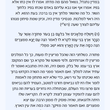
במדין נתגדל, נשאל מהם מה מדתו. אמרו לו אין כחו אלא
בפיו. אמרו אף אנו נבא עליהם באדם שכחו בפיו: כלחוך
השור. כל מה שהשור מלחך אין בו ברכה: בעת ההוא. לא
היה ראוי למלכות. מנסיכי מדין היה, וכיון שמת סיחון מנוהו
עליהם לצורך שעה: (רש"י)
{ה} וַיִּשְׁלַח מַלְאָכִים אֶל בִּלְעָם בֶּן בְּעוֹר פְּתוֹרָה אֲשֶׁר עַל
הַנָּהָר אֶרֶץ בְּנֵי עַמּוֹ לִקְרֹא לוֹ לֵאמֹר הִנֵּה עַם יָצָא מִמִּצְרַיִם
הִנֵּה כִסָּה אֶת עֵין הָאָרֶץ וְהוּא יֹשֵׁב מִמֻּלִי:
פתורה. כשלחני הזה שהכל מריצין לו מעות, כך כל המלכים
מריצין לו אגרותיהם. ולפי פשוטו של מקרא כך שם המקום:
ארץ בני עמו. של בלק. משם היה, וזה היה מתנבא ואומר לו
עתיד אתה למלוך. ואם תאמר מפני מה השרה הקדוש ברוך
הוא שכינתו על גוי רשע, כדי שלא יהא פתחון פה לאמות
לומר אלו היו לנו נביאים חזרנו למוטב, העמיד להם נביאים
והם פרצו גדר העולם, שבתחלה היו גדורים בעריות וזה נתן
להם עצה להפקיר עצמן לזנות: לקרא לו. הקריאה שלו
היתה ולהנאתו, שהיה פוסק לו ממון הרבה: עם יצא
ממצרים. ואם תאמר מה מזיקך: הנה כסה את עין הארץ.