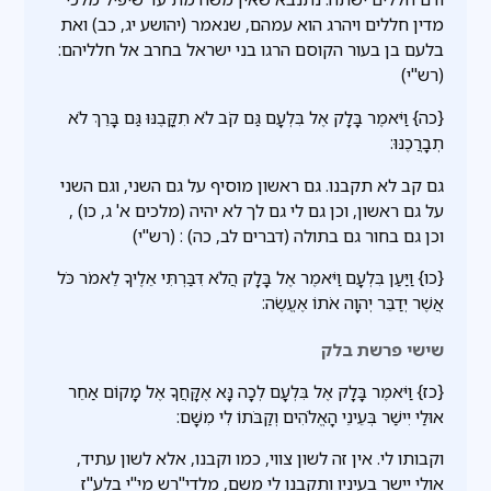
מדין חללים ויהרג הוא עמהם, שנאמר (יהושע יג, כב) ואת
בלעם בן בעור הקוסם הרגו בני ישראל בחרב אל חלליהם:
(רש"י)
{כה} וַיֹּאמֶר בָּלָק אֶל בִּלְעָם גַּם קֹב לֹא תִקֳּבֶנּוּ גַּם בָּרֵךְ לֹא
תְבָרֲכֶנּוּ:
גם קב לא תקבנו. גם ראשון מוסיף על גם השני, וגם השני
על גם ראשון, וכן גם לי גם לך לא יהיה (מלכים א' ג, כו) ,
וכן גם בחור גם בתולה (דברים לב, כה) : (רש"י)
{כו} וַיַּעַן בִּלְעָם וַיֹּאמֶר אֶל בָּלָק הֲלֹא דִּבַּרְתִּי אֵלֶיךָ לֵאמֹר כֹּל
אֲשֶׁר יְדַבֵּר יְהוָה אֹתוֹ אֶעֱשֶׂה:
שישי פרשת בלק
{כז} וַיֹּאמֶר בָּלָק אֶל בִּלְעָם לְכָה נָּא אֶקָּחֲךָ אֶל מָקוֹם אַחֵר
אוּלַי יִישַׁר בְּעֵינֵי הָאֱלֹהִים וְקַבֹּתוֹ לִי מִשָּׁם:
וקבותו לי. אין זה לשון צווי, כמו וקבנו, אלא לשון עתיד,
אולי יישר בעיניו ותקבנו לי משם, מלדי''רש מי''י בלע''ז