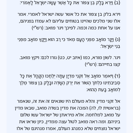
{ב} וַיַּרְא בָּלָק בֶּן צִפּוֹר אֵת כָּל אֲשֶׁר עָשָׂה יִשְׂרָאֵל לָאֱמֹרִי:
וירא בלק בן צפור את כל אשר עשה ישראל לאמרי. אמר
אלו שני מלכים שהיינו בטוחים עליהם לא עמדו בפניהם,
אנו על אחת כמה וכמה. לפיכך ויגר מואב: (רש"י)
{ג} וַיָּגָר מוֹאָב מִפְּנֵי הָעָם מְאֹד כִּי רַב הוּא וַיָּקָץ מוֹאָב מִפְּנֵי
בְּנֵי יִשְׂרָאֵל:
ויגר. לשון מורא, כמו (איוב יט, כט) גורו לכם: ויקץ מואב.
קצו בחייהם: (רש"י)
{ד} וַיֹּאמֶר מוֹאָב אֶל זִקְנֵי מִדְיָן עַתָּה יְלַחֲכוּ הַקָּהָל אֶת כָּל
סְבִיבֹתֵינוּ כִּלְחֹךְ הַשּׁוֹר אֵת יֶרֶק הַשָּׂדֶה וּבָלָק בֶּן צִפּוֹר מֶלֶךְ
לְמוֹאָב בָּעֵת הַהִוא:
אל זקני מדין. והלא מעולם היו שונאים זה את זה, שנאמר
(בראשית לו, לה) המכה את מדין בשדה מואב, שבאו מדין
על מואב למלחמה. אלא מיראתן של ישראל עשו שלום
ביניהם. ומה ראה מואב לטול עצה ממדין, כיון שראו את
ישראל נוצחים שלא כמנהג העולם, אמרו מנהיגם של אלו