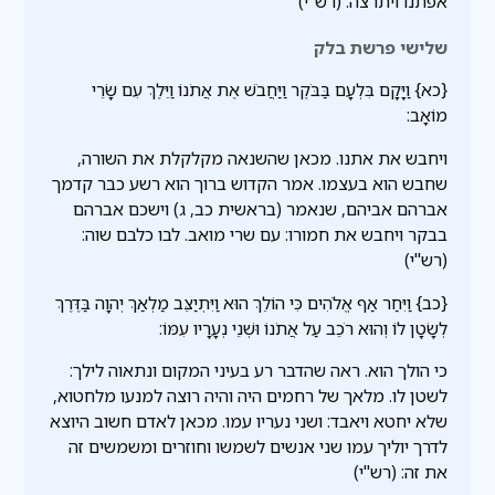
אפתנו ויתרצה: (רש"י)
שלישי פרשת בלק
{כא} וַיָּקָם בִּלְעָם בַּבֹּקֶר וַיַּחֲבֹשׁ אֶת אֲתֹנוֹ וַיֵּלֶךְ עִם שָׂרֵי
מוֹאָב:
ויחבש את אתנו. מכאן שהשנאה מקלקלת את השורה,
שחבש הוא בעצמו. אמר הקדוש ברוך הוא רשע כבר קדמך
אברהם אביהם, שנאמר (בראשית כב, ג) וישכם אברהם
בבקר ויחבש את חמורו: עם שרי מואב. לבו כלבם שוה:
(רש"י)
{כב} וַיִּחַר אַף אֱלֹהִים כִּי הוֹלֵךְ הוּא וַיִּתְיַצֵּב מַלְאַךְ יְהוָה בַּדֶּרֶךְ
לְשָׂטָן לוֹ וְהוּא רֹכֵב עַל אֲתֹנוֹ וּשְׁנֵי נְעָרָיו עִמּוֹ:
כי הולך הוא. ראה שהדבר רע בעיני המקום ונתאוה לילך:
לשטן לו. מלאך של רחמים היה והיה רוצה למנעו מלחטוא,
שלא יחטא ויאבד: ושני נעריו עמו. מכאן לאדם חשוב היוצא
לדרך יוליך עמו שני אנשים לשמשו וחוזרים ומשמשים זה
את זה: (רש"י)