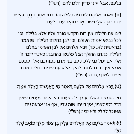
בלעם, אבל זקני מדין הלכו להם: (רש"י)
{ח} וַיֹּאמֶר אֲלֵיהֶם לִינוּ פֹה הַלַּיְלָה וַהֲשִׁבֹתִי אֶתְכֶם דָּבָר כַּאֲשֶׁר
יְדַבֵּר יְהוָה אֵלָי וַיֵּשְׁבוּ שָׂרֵי מוֹאָב עִם בִּלְעָם:
לינו פה הלילה. אין רוח הקדש שורה עליו אלא בלילה, וכן
לכל נביאי אמות העולם, וכן לבן בחלום הלילה, שנאמר
(בראשית לא, כד) ויבא אלהים אל לבן הארמי בחלם
הלילה. כאדם ההולך אצל פלגשו בהחבא: כאשר ידבר ה'
אלי. אם ימליכני ללכת עם בני אדם כמותכם אלך עמכם,
שמא אין כבודו לתתי להלך אלא עם שרים גדולים מכם:
וישבו. לשון עכבה: (רש"י)
{ט} וַיָּבֹא אֱלֹהִים אֶל בִּלְעָם וַיֹּאמֶר מִי הָאֲנָשִׁים הָאֵלֶּה עִמָּךְ:
מי האנשים האלה עמך. להטעותו בא. אמר פעמים שאין
הכל גלוי לפניו, אין דעתו שוה עליו, אף אני אראה עת
שאוכל לקלל ולא יבין: (רש"י)
{י} וַיֹּאמֶר בִּלְעָם אֶל הָאֱלֹהִים בָּלָק בֶּן צִפֹּר מֶלֶךְ מוֹאָב שָׁלַח
אֵלָי: