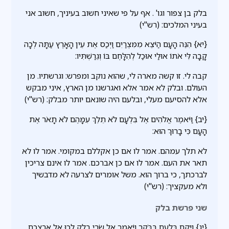
בלק בן צפור וגו' . אף על פי שאיני חשוב בעיניך, חשוב אני
בעיני המלכים: (רש"י)
{יא} הִנֵּה הָעָם הַיֹּצֵא מִמִּצְרַיִם וַיְכַס אֶת עֵין הָאָרֶץ עַתָּה לְכָה
קָבָה לִּי אֹתוֹ אוּלַי אוּכַל לְהִלָּחֶם בּוֹ וְגֵרַשְׁתִּיו:
קבה לי. זו קשה מארה לי, שהוא נוקב ומפרש: וגרשתיו. מן
העולם. ובלק לא אמר אלא ואגרשנו מן הארץ, איני מבקש
אלא להסיעם מעלי, ובלעם היה שונאם יותר מבלק: (רש"י)
{יב} וַיֹּאמֶר אֱלֹהִים אֶל בִּלְעָם לֹא תֵלֵךְ עִמָּהֶם לֹא תָאֹר אֶת
הָעָם כִּי בָרוּךְ הוּא:
לא תלך עמהם. אמר לו אם כן אקללם במקומי. אמר לו לא
תאר את העם. אמר לו אם כן אברכם. אמר לו אינם צריכין
לברכתך, כי ברוך הוא. משל אומרים לצרעה לא מדבשיך
ולא מעקציך: (רש"י)
שני פרשת בלק
{יג} וַיָּקָם בִּלְעָם בַּבֹּקֶר וַיֹּאמֶר אֶל שָׂרֵי בָלָק לְכוּ אֶל אַרְצְכֶם