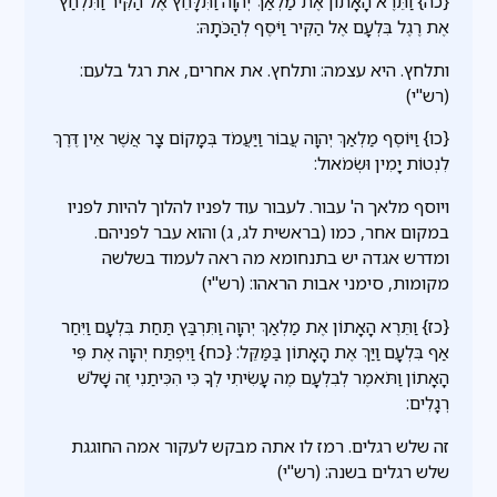
{כה} וַתֵּרֶא הָאָתוֹן אֶת מַלְאַךְ יְהוָה וַתִּלָּחֵץ אֶל הַקִּיר וַתִּלְחַץ
אֶת רֶגֶל בִּלְעָם אֶל הַקִּיר וַיֹּסֶף לְהַכֹּתָהּ:
ותלחץ. היא עצמה: ותלחץ. את אחרים, את רגל בלעם:
(רש"י)
{כו} וַיּוֹסֶף מַלְאַךְ יְהוָה עֲבוֹר וַיַּעֲמֹד בְּמָקוֹם צָר אֲשֶׁר אֵין דֶּרֶךְ
לִנְטוֹת יָמִין וּשְׂמֹאול:
ויוסף מלאך ה' עבור. לעבור עוד לפניו להלוך להיות לפניו
במקום אחר, כמו (בראשית לג, ג) והוא עבר לפניהם.
ומדרש אגדה יש בתנחומא מה ראה לעמוד בשלשה
מקומות, סימני אבות הראהו: (רש"י)
{כז} וַתֵּרֶא הָאָתוֹן אֶת מַלְאַךְ יְהוָה וַתִּרְבַּץ תַּחַת בִּלְעָם וַיִּחַר
אַף בִּלְעָם וַיַּךְ אֶת הָאָתוֹן בַּמַּקֵּל: {כח} וַיִּפְתַּח יְהוָה אֶת פִּי
הָאָתוֹן וַתֹּאמֶר לְבִלְעָם מֶה עָשִׂיתִי לְךָ כִּי הִכִּיתַנִי זֶה שָׁלֹשׁ
רְגָלִים:
זה שלש רגלים. רמז לו אתה מבקש לעקור אמה החוגגת
שלש רגלים בשנה: (רש"י)