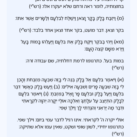
בחוצותיה, לומר ראה ורחם שלא יעקרו אלו: (רש"י)
{מ} וַיִּזְבַּח בָּלָק בָּקָר וָצֹאן וַיְשַׁלַּח לְבִלְעָם וְלַשָּׂרִים אֲשֶׁר אִתּוֹ:
בקר וצאן. דבר מועט, בקר אחד וצאן אחד בלבד: (רש"י)
{מא} וַיְהִי בַבֹּקֶר וַיִּקַּח בָּלָק אֶת בִּלְעָם וַיַּעֲלֵהוּ בָּמוֹת בָּעַל
וַיַּרְא מִשָּׁם קְצֵה הָעָם:
במות בעל. כתרגומו לרמת דחלתיה, שם עבודה זרה:
(רש"י)
{א} וַיֹּאמֶר בִּלְעָם אֶל בָּלָק בְּנֵה לִי בָזֶה שִׁבְעָה מִזְבְּחֹת וְהָכֵן
לִי בָּזֶה שִׁבְעָה פָרִים וְשִׁבְעָה אֵילִים: {ב} וַיַּעַשׂ בָּלָק כַּאֲשֶׁר דִּבֶּר
בִּלְעָם וַיַּעַל בָּלָק וּבִלְעָם פָּר וָאַיִל בַּמִּזְבֵּחַ: {ג} וַיֹּאמֶר בִּלְעָם
לְבָלָק הִתְיַצֵּב עַל עֹלָתֶךָ וְאֵלְכָה אוּלַי יִקָּרֵה יְהוָה לִקְרָאתִי
וּדְבַר מַה יַּרְאֵנִי וְהִגַּדְתִּי לָךְ וַיֵּלֶךְ שֶׁפִי:
אולי יקרה ה' לקראתי. אינו רגיל לדבר עמי ביום: וילך שפי.
כתרגומו יחידי, לשון שופי ושקט, שאין עמו אלא שתיקה:
(רש"י)