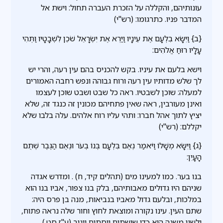
עונותיהם, והקללה על הזכרת העברה תחול: וישת אל
המדבר פניו. כתרגומו: (רש"י)
{ב} וַיִּשָּׂא בִלְעָם אֶת עֵינָיו וַיַּרְא אֶת יִשְׂרָאֵל שֹׁכֵן לִשְׁבָטָיו וַתְּהִי
עָלָיו רוּחַ אֱלֹהִים:
וישא בלעם את עיניו. בקש להכניס בהם עין רעה, והרי יש
לך שלש מדותיו עין רעה ורוח גבוהה ונפש רחבה האמורים
למעלה: שוכן לשבטיו. ראה כל שבט ושבט שוכן לעצמו
ואינן מעורבין, ראה שאין פתחיהם מכונין זה כנגד זה, שלא
יציץ לתוך אהל חברו: ותהי עליו רוח אלהים. עלה בלבו שלא
יקללם: (רש"י)
{ג} וַיִּשָּׂא מְשָׁלוֹ וַיֹּאמַר נְאֻם בִּלְעָם בְּנוֹ בְעֹר וּנְאֻם הַגֶּבֶר שְׁתֻם
הָעָיִן:
בנו בער. כמו למעינו מים (תהלים קיד, ח) . ומדרש אגדה
שניהם היו גדולים מאבותיהם, בלק בנו צפור, אביו בנו הוא
במלכות, ובלעם גדול מאביו בנביאות, מנה בן פרס היה:
שתם העין. עינו נקורה ומוצאת לחוץ וחור שלה נראה פתוח,
ולשון משנה הוא כדי שישתום ויסתום ויגוב (ע''ז סט.)