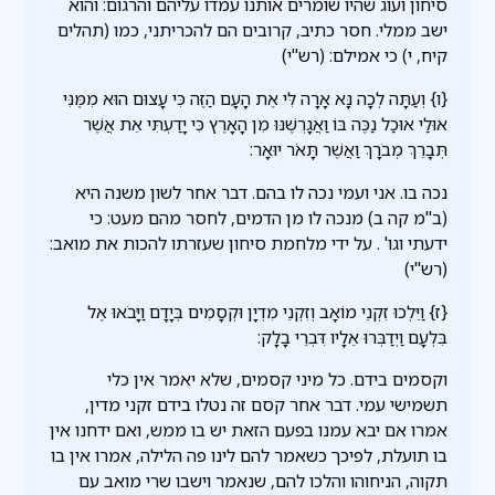
סיחון ועוג שהיו שומרים אותנו עמדו עליהם והרגום: והוא
ישב ממלי. חסר כתיב, קרובים הם להכריתני, כמו (תהלים
קיח, י) כי אמילם: (רש"י)
{ו} וְעַתָּה לְכָה נָּא אָרָה לִּי אֶת הָעָם הַזֶּה כִּי עָצוּם הוּא מִמֶּנִּי
אוּלַי אוּכַל נַכֶּה בּוֹ וַאֲגָרְשֶׁנּוּ מִן הָאָרֶץ כִּי יָדַעְתִּי אֵת אֲשֶׁר
תְּבָרֵךְ מְבֹרָךְ וַאֲשֶׁר תָּאֹר יוּאָר:
נכה בו. אני ועמי נכה לו בהם. דבר אחר לשון משנה היא
(ב''מ קה ב) מנכה לו מן הדמים, לחסר מהם מעט: כי
ידעתי וגו' . על ידי מלחמת סיחון שעזרתו להכות את מואב:
(רש"י)
{ז} וַיֵּלְכוּ זִקְנֵי מוֹאָב וְזִקְנֵי מִדְיָן וּקְסָמִים בְּיָדָם וַיָּבֹאוּ אֶל
בִּלְעָם וַיְדַבְּרוּ אֵלָיו דִּבְרֵי בָלָק:
וקסמים בידם. כל מיני קסמים, שלא יאמר אין כלי
תשמישי עמי. דבר אחר קסם זה נטלו בידם זקני מדין,
אמרו אם יבא עמנו בפעם הזאת יש בו ממש, ואם ידחנו אין
בו תועלת, לפיכך כשאמר להם לינו פה הלילה, אמרו אין בו
תקוה, הניחוהו והלכו להם, שנאמר וישבו שרי מואב עם