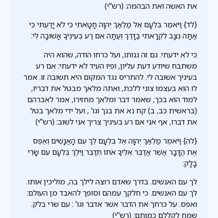
את האשה ואת הבהמה: (רש"י)
{לד} וַיֹּאמֶר בִּלְעָם אֶל מַלְאַךְ יְהוָה חָטָאתִי כִּי לֹא יָדַעְתִּי כִּי
אַתָּה נִצָּב לִקְרָאתִי בַּדָּרֶךְ וְעַתָּה אִם רַע בְּעֵינֶיךָ אָשׁוּבָה לִּי:
כי לא ידעתי. גם זה גנותו, ועל כרחו הודה, שהוא היה
משתבח שיודע דעת עליון, ופיו העיד לא ידעתי: אם רע
בעיניך אשובה לי. להתריס נגד המקום היא תשובה זו. אמר
לו הוא בעצמו צוני ללכת, ואתה מלאך מבטל את דבריו,
למוד הוא בכך, שאמר דבר ומלאך מחזירו, אמר לאברהם
(בראשית כב, ב) קח נא את בנך וגו' , ועל ידי מלאך בטל
את דברו, אף אני אם רע בעיניך צריך אני לשוב: (רש"י)
{לה} וַיֹּאמֶר מַלְאַךְ יְהוָה אֶל בִּלְעָם לֵךְ עִם הָאֲנָשִׁים וְאֶפֶס
אֶת הַדָּבָר אֲשֶׁר אֲדַבֵּר אֵלֶיךָ אֹתוֹ תְדַבֵּר וַיֵּלֶךְ בִּלְעָם עִם שָׂרֵי
בָלָק:
לך עם האנשים. בדרך שאדם רוצה לילך בה, מוליכין אותו.
לך עם האנשים. כי חלקך עמהם וסופך להאבד מן העולם:
ואפס. על כרחך את הדבר אשר אדבר וגו' : עם שרי בלק.
שמח לקללם כמותם: (רש"י)