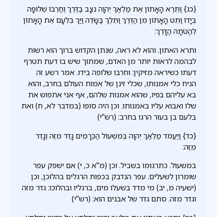
{כג} וַתֵּרֶא הָאָתוֹן אֶת מַלְאַךְ יְהוָה נִצָּב בַּדֶּרֶךְ וְחַרְבּוֹ שְׁלוּפָה
בְּיָדוֹ וַתֵּט הָאָתוֹן מִן הַדֶּרֶךְ וַתֵּלֶךְ בַּשָּׂדֶה וַיַּךְ בִּלְעָם אֶת הָאָתוֹן
לְהַטֹּתָהּ הַדָּרֶךְ:
ותרא האתון. והוא לא ראה, שנתן הקדוש ברוך הוא רשות
לבהמה לראות יותר מן האדם, שמתוך שיש בו דעת תטרף
דעתו כשיראה מזיקין: וחרבו שלופה בידו. אמר רשע זה
הניח כלי אמנותו, שכלי זינן של אמות העולם בחרב, והוא
בא עליהם בפיו, שהוא אמנות שלהם, אף אני אתפוש את
שלו ואבוא עליו באמנותו. וכן היה סופו (במדבר לא, ח) ואת
בלעם בן בעור הרגו בחרב: (רש"י)
{כד} וַיַּעֲמֹד מַלְאַךְ יְהוָה בְּמִשְׁעוֹל הַכְּרָמִים גָּדֵר מִזֶּה וְגָדֵר
מִזֶּה:
במשעול. כתרגומו בשביל. וכן (מ''א כ, י) אם ישפק עפר
שומרון לשעלים. עפר הנדבק בכפות הרגלים בהלוכן, וכן
(ישעיה מ, יב) מי מדד בשעלו מים, ברגליו ובהלוכו: גדר מזה
וגדר מזה. סתם גדר של אבנים הוא: (רש"י)