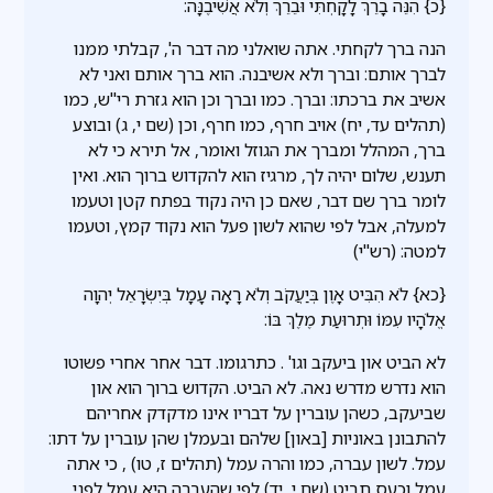
{כ} הִנֵּה בָרֵךְ לָקָחְתִּי וּבֵרֵךְ וְלֹא אֲשִׁיבֶנָּה:
הנה ברך לקחתי. אתה שואלני מה דבר ה', קבלתי ממנו
לברך אותם: וברך ולא אשיבנה. הוא ברך אותם ואני לא
אשיב את ברכתו: וברך. כמו וברך וכן הוא גזרת רי''ש, כמו
(תהלים עד, יח) אויב חרף, כמו חרף, וכן (שם י, ג) ובוצע
ברך, המהלל ומברך את הגוזל ואומר, אל תירא כי לא
תענש, שלום יהיה לך, מרגיז הוא להקדוש ברוך הוא. ואין
לומר ברך שם דבר, שאם כן היה נקוד בפתח קטן וטעמו
למעלה, אבל לפי שהוא לשון פעל הוא נקוד קמץ, וטעמו
למטה: (רש"י)
{כא} לֹא הִבִּיט אָוֶן בְּיַעֲקֹב וְלֹא רָאָה עָמָל בְּיִשְׂרָאֵל יְהוָה
אֱלֹהָיו עִמּוֹ וּתְרוּעַת מֶלֶךְ בּוֹ:
לא הביט און ביעקב וגו' . כתרגומו. דבר אחר אחרי פשוטו
הוא נדרש מדרש נאה. לא הביט. הקדוש ברוך הוא און
שביעקב, כשהן עוברין על דבריו אינו מדקדק אחריהם
להתבונן באוניות [באון] שלהם ובעמלן שהן עוברין על דתו:
עמל. לשון עברה, כמו והרה עמל (תהלים ז, טו) , כי אתה
עמל וכעס תביט (שם י, יד) לפי שהעברה היא עמל לפני