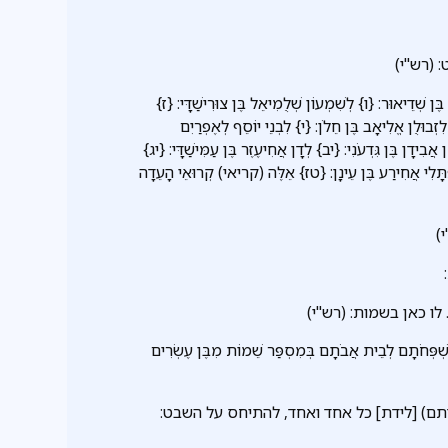
 (רש"י)
ן שְׁדֵיאוּר: {ו} לְשִׁמְעוֹן שְׁלֻמִיאֵל בֶּן צוּרִישַׁדָּי: {ז}
ִזְבוּלֻן אֱלִיאָב בֶּן חֵלֹן: {י} לִבְנֵי יוֹסֵף לְאֶפְרַיִם
אֲבִידָן בֶּן גִּדְעֹנִי: {יב} לְדָן אֲחִיעֶזֶר בֶּן עַמִּישַׁדָּי: {יג}
ַפְתָּלִי אֲחִירַע בֶּן עֵינָן: {טז} אֵלֶּה (קריאי) קְרוּאֵי הָעֵדָה
)
ו כאן בשמות: (רש"י)
 מִשְׁפְּחֹתָם לְבֵית אֲבֹתָם בְּמִסְפַּר שֵׁמוֹת מִבֶּן עֶשְׂרִים
דתם) [לידת] כל אחד ואחד, להתיחס על השבט: