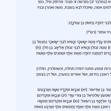
א (במדבר יב) בפרשה זו: מנגד. מרחוק מיל, כמו
אלפים אמה, שיוכלו לבא בשבת, משה ואהרן ובניו
ֵי יְהוּדָה נַחְשׁוֹן בֶּן עַמִּינָדָב:
י אחור: (רש"י)
ִים עָלָיו מַטֵּה יִשָּׂשכָר וְנָשִׂיא לִבְנֵי יִשָּׂשכָר נְתַנְאֵל בֶּן
} מַטֵּה זְבוּלֻן וְנָשִׂיא לִבְנֵי זְבוּלֻן אֱלִיאָב בֶּן חֵלֹן: {ח}
ּקֻדִים לְמַחֲנֵה יְהוּדָה מְאַת אֶלֶף וּשְׁמֹנִים אֶלֶף וְשֵׁשֶׁת
ות ונוסע מחנה יהודה תחלה, וכשהולכין, הולכין
 ראובן בדרום, ושל אפרים במערב, ושל דן בצפון:
ּר בֶּן שְׁדֵיאוּר: {יא} וּצְבָאוֹ וּפְקֻדָיו שִׁשָּׁה וְאַרְבָּעִים
ׁמְעוֹן שְׁלֻמִיאֵל בֶּן צוּרִי שַׁדָּי: {יג} וּצְבָאוֹ וּפְקֻדֵיהֶם
 גָד אֶלְיָסָף בֶּן רְעוּאֵל: {טו} וּצְבָאוֹ וּפְקֻדֵיהֶם חֲמִשָּׁה
ה רְאוּבֵן מְאַת אֶלֶף וְאֶחָד וַחֲמִשִּׁים אֶלֶף וְאַרְבַּע מֵאוֹת