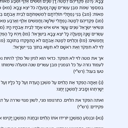
צָבָא: {לט} פְּקֻדֵיהֶם לְמַטֵּה דָן שְׁנַיִם וְשִׁשִּׁים אֶלֶף וּשְׁבַע מֵאוֹ
בְּמִסְפַּר שֵׁמֹת מִבֶּן עֶשְׂרִים שָׁנָה וָמַעְלָה כֹּל יֹצֵא צָבָא: {מא} פְ
מֵאוֹת: {מב} בְּנֵי נַפְתָּלִי תּוֹלְדֹתָם לְמִשְׁפְּחֹתָם לְבֵית אֲבֹתָם בְּמ
{מג} פְּקֻדֵיהֶם לְמַטֵּה נַפְתָּלִי שְׁלֹשָׁה וַחֲמִשִּׁים אֶלֶף וְאַרְבַּע מֵ
וּנְשִׂיאֵי יִשְׂרָאֵל שְׁנֵים עָשָׂר אִישׁ אִישׁ אֶחָד לְבֵית אֲבֹתָיו הָיוּ: {מה} 
עֶשְׂרִים שָׁנָה וָמַעְלָה כָּל יֹצֵא צָבָא בְּיִשְׂרָאֵל: {מו} וַיִּהְיוּ כָּל הַ
וַחֲמִשִּׁים: {מז} וְהַלְוִיִּם לְמַטֵּה אֲבֹתָם לֹא הָתְפָּקְדוּ בְּתוֹכָם: 
לֵוִי לֹא תִפְקֹד וְאֶת רֹאשָׁם לֹא תִשָּׂא בְּתוֹךְ בְּנֵי יִשְׂרָאֵל:
אך את מטה לוי לא תפקד. כדאי הוא לגיון של מלך להיות נ
לעמוד גזרה על כל הנמנין מבן עשרים שנה ומעלה שימותו ב
טעו בעגל: (רש"י)
{נ} וְאַתָּה הַפְקֵד אֶת הַלְוִיִּם עַל מִשְׁכַּן הָעֵדֻת וְעַל כָּל כֵּלָיו וְעַל כָ
יְשָׁרְתֻהוּ וְסָבִיב לַמִּשְׁכָּן יַחֲנוּ:
ואתה הפקד את הלוים. כתרגומו מני, לשון מנוי שררה על דב
פקידים: (רש"י)
{נא} וּבִנְסֹעַ הַמִּשְׁכָּן יוֹרִידוּ אֹתוֹ הַלְוִיִּם וּבַחֲנֹת הַמִּשְׁכָּן יָקִימוּ אֹ