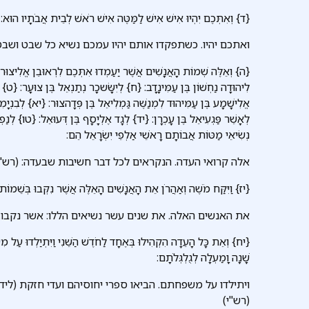
{ד} וְאִתְּכֶם יִהְיוּ אִישׁ אִישׁ לַמַּטֶּה אִישׁ רֹאשׁ לְבֵית אֲבֹתָיו הוּא:
ואתכם יהיו. כשתפקדו אותם יהיו עמכם נשיא כל שבט ושבט:
{ה} וְאֵלֶּה שְׁמוֹת הָאֲנָשִׁים אֲשֶׁר יַעַמְדוּ אִתְּכֶם לִרְאוּבֵן אֱלִיצוּר בֶּ
לִיהוּדָה נַחְשׁוֹן בֶּן עַמִּינָדָב: {ח} לְיִשָּׂשכָר נְתַנְאֵל בֶּן צוּעָר: {ט} ל
אֱלִישָׁמָע בֶּן עַמִּיהוּד לִמְנַשֶּׁה גַּמְלִיאֵל בֶּן פְּדָהצוּר: {יא} לְבִנְיָמִן 
לְאָשֵׁר פַּגְעִיאֵל בֶּן עָכְרָן: {יד} לְגָד אֶלְיָסָף בֶּן דְּעוּאֵל: {טו} לְנ
נְשִׂיאֵי מַטּוֹת אֲבוֹתָם רָאשֵׁי אַלְפֵי יִשְׂרָאֵל הֵם:
אלה קרואי העדה. הנקראים לכל דבר חשיבות שבעדה: (רש"י
{יז} וַיִּקַּח מֹשֶׁה וְאַהֲרֹן אֵת הָאֲנָשִׁים הָאֵלֶּה אֲשֶׁר נִקְּבוּ בְּשֵׁמוֹת:
את האנשים האלה. את שנים עשר נשיאים הללו: אשר נקבו. ל
{יח} וְאֵת כָּל הָעֵדָה הִקְהִילוּ בְּאֶחָד לַחֹדֶשׁ הַשֵּׁנִי וַיִּתְיַלְדוּ עַל
שָׁנָה וָמַעְלָה לְגֻלְגְּלֹתָם:
ויתילדו על משפחתם. הביאו ספרי יחוסיהם ועדי חזקת (לי
(רש"י)