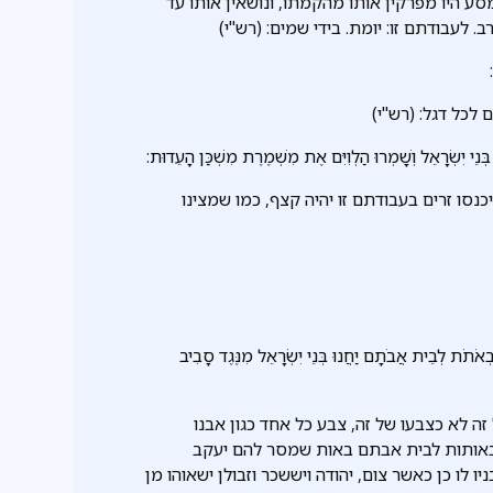
סע היו מפרקין אותו מהקמתו, ונושאין אותו עד
. לעבודתם זו: יומת. בידי שמים: (רש"י)
לכל דגל: (רש"י)
ּנֵי יִשְׂרָאֵל וְשָׁמְרוּ הַלְוִיִּם אֶת מִשְׁמֶרֶת מִשְׁכַּן הָעֵדוּת:
נסו זרים בעבודתם זו יהיה קצף, כמו שמצינו
אֹתֹת לְבֵית אֲבֹתָם יַחֲנוּ בְּנֵי יִשְׂרָאֵל מִנֶּגֶד סָבִיב
זה לא כצבעו של זה, צבע כל אחד כגון אבנו
 באותות לבית אבתם באות שמסר להם יעקב
 לו כן כאשר צום, יהודה ויששכר וזבולן ישאוהו מן