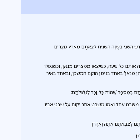
ֶשׁ הַשֵּׁנִי בַּשָּׁנָה הַשֵּׁנִית לְצֵאתָם מֵאֶרֶץ מִצְרַיִם
ונה אותם כל שעה, כשיצאו ממצרים מנאן, וכשנפלו
הן מנאן' באחד בניסן הוקם המשכן, ובאחד באיר
ם בְּמִסְפַּר שֵׁמוֹת כָּל זָכָר לְגֻלְגְּלֹתָם:
 משבט אחד ואמו משבט אחר יקום על שבט אביו:
ֹתָם לְצִבְאֹתָם אַתָּה וְאַהֲרֹן:
)