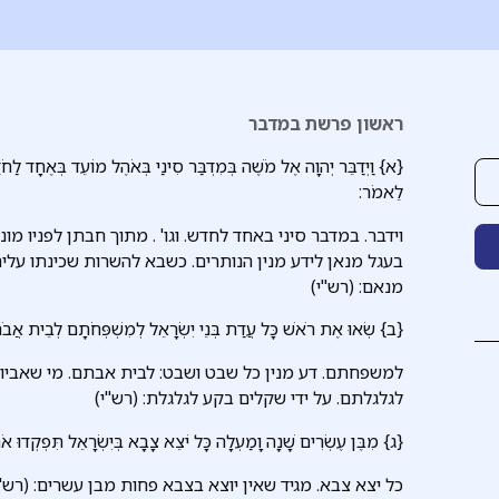
ראשון פרשת במדבר
{א} וַיְדַבֵּר יְהוָה אֶל מֹשֶׁה בְּמִדְבַּר סִינַי בְּאֹהֶל מוֹעֵד בְּאֶחָד לַחֹד
לֵאמֹר:
וידבר. במדבר סיני באחד לחדש. וגו' . מתוך חבתן לפניו מ
בעגל מנאן לידע מנין הנותרים. כשבא להשרות שכינתו עלי
מנאם: (רש"י)
{ב} שְׂאוּ אֶת רֹאשׁ כָּל עֲדַת בְּנֵי יִשְׂרָאֵל לְמִשְׁפְּחֹתָם לְבֵית אֲבֹתָ
למשפחתם. דע מנין כל שבט ושבט: לבית אבתם. מי שאביו
לגלגלתם. על ידי שקלים בקע לגלגלת: (רש"י)
{ג} מִבֶּן עֶשְׂרִים שָׁנָה וָמַעְלָה כָּל יֹצֵא צָבָא בְּיִשְׂרָאֵל תִּפְקְדוּ א
כל יצא צבא. מגיד שאין יוצא בצבא פחות מבן עשרים: (רש"י