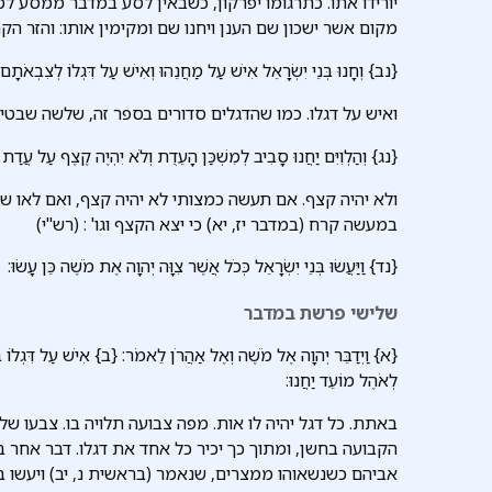
יורידו אתו. כתרגומו יפרקון, כשבאין לסע במדבר ממסע למ
מקום אשר ישכון שם הענן ויחנו שם ומקימין אותו: והזר הקרב
{נב} וְחָנוּ בְּנֵי יִשְׂרָאֵל אִישׁ עַל מַחֲנֵהוּ וְאִישׁ עַל דִּגְלוֹ לְצִבְאֹתָם:
ואיש על דגלו. כמו שהדגלים סדורים בספר זה, שלשה שבטים 
{נג} וְהַלְוִיִּם יַחֲנוּ סָבִיב לְמִשְׁכַּן הָעֵדֻת וְלֹא יִהְיֶה קֶצֶף עַל עֲדַת בְ
ולא יהיה קצף. אם תעשה כמצותי לא יהיה קצף, ואם לאו שיכ
במעשה קרח (במדבר יז, יא) כי יצא הקצף וגו' : (רש"י)
{נד} וַיַּעֲשׂוּ בְּנֵי יִשְׂרָאֵל כְּכֹל אֲשֶׁר צִוָּה יְהוָה אֶת מֹשֶׁה כֵּן עָשׂוּ:
שלישי פרשת במדבר
{א} וַיְדַבֵּר יְהוָה אֶל מֹשֶׁה וְאֶל אַהֲרֹן לֵאמֹר: {ב} אִישׁ עַל דִּגְלוֹ בְ
לְאֹהֶל מוֹעֵד יַחֲנוּ:
באתת. כל דגל יהיה לו אות. מפה צבועה תלויה בו. צבעו של 
הקבועה בחשן, ומתוך כך יכיר כל אחד את דגלו. דבר אחר
אביהם כשנשאוהו ממצרים, שנאמר (בראשית נ, יב) ויעשו בניו