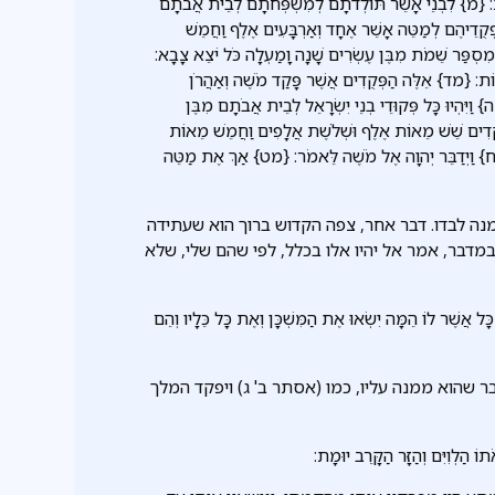
ת: {מ} לִבְנֵי אָשֵׁר תּוֹלְדֹתָם לְמִשְׁפְּחֹתָם לְבֵית אֲבֹתָם
ּקֻדֵיהֶם לְמַטֵּה אָשֵׁר אֶחָד וְאַרְבָּעִים אֶלֶף וַחֲמֵשׁ
ִסְפַּר שֵׁמֹת מִבֶּן עֶשְׂרִים שָׁנָה וָמַעְלָה כֹּל יֹצֵא צָבָא:
אוֹת: {מד} אֵלֶּה הַפְּקֻדִים אֲשֶׁר פָּקַד מֹשֶׁה וְאַהֲרֹן
וַיִּהְיוּ כָּל פְּקוּדֵי בְנֵי יִשְׂרָאֵל לְבֵית אֲבֹתָם מִבֶּן
פְּקֻדִים שֵׁשׁ מֵאוֹת אֶלֶף וּשְׁלֹשֶׁת אֲלָפִים וַחֲמֵשׁ מֵאוֹת
{מח} וַיְדַבֵּר יְהוָה אֶל מֹשֶׁה לֵּאמֹר: {מט} אַךְ אֶת מַטֵּה
מנה לבדו. דבר אחר, צפה הקדוש ברוך הוא שעתידה
מדבר, אמר אל יהיו אלו בכלל, לפי שהם שלי, שלא
ּל אֲשֶׁר לוֹ הֵמָּה יִשְׂאוּ אֶת הַמִּשְׁכָּן וְאֶת כָּל כֵּלָיו וְהֵם
ר שהוא ממנה עליו, כמו (אסתר ב' ג) ויפקד המלך
תוֹ הַלְוִיִּם וְהַזָּר הַקָּרֵב יוּמָת: