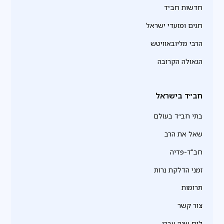
חדשות חב״ד
חגים ומועדי ישראל
הרבי מליובאוויטש
הגאולה הקרובה
חב״ד בישראל
בתי חב״ד בעולם
שאל את הרב
חב"ד-פדיה
זמני הדלקת נרות
תרומות
צור קשר
לוח שנה עברי