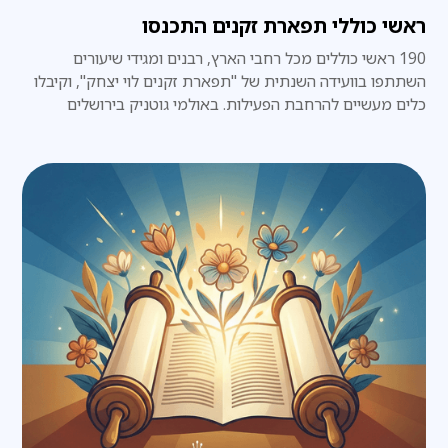
ראשי כוללי תפארת זקנים התכנסו
190 ראשי כוללים מכל רחבי הארץ, רבנים ומגידי שיעורים
השתתפו בוועידה השנתית של "תפארת זקנים לוי יצחק", וקיבלו
כלים מעשיים להרחבת הפעילות. באולמי גוטניק בירושלים
שבמהלכו קיבלו שורת כלים מעשיים לניהול הכולל – החל
מאמנות מסירת שיעורים, דרך גיוס משאבים ופיתוח קהילה
תורנית, ועד לשילוב כלי בינה מלאכותית בעבודתו היומיומית של
ראש הכולל