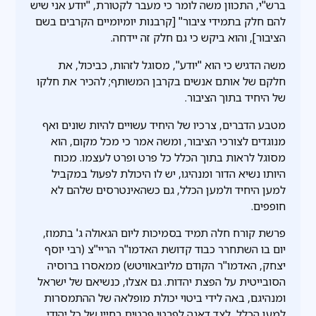
ברש"י, התכוון משה לומר כי מעבר לקטורת, "יודע אני שיש
להם חלק בתמידי ציבור" [קרבנות יומיומיים הקרבים בשם
הציבור], והוא ביקש כי גם חלק זה יידחה.
משה הדגיש כי הוא "יודע", מסוגל לזהות, כביכול, את
חלקם של אותם אנשים בקרבן המשותף; להכיר את חלקו
של היחיד בתוך הציבור.
מטבע הדברים, צרכיו של היחיד עשויים להיות שונים ואף
מנוגדים לצורכי הציבור, ומשה אמר כי מכל מקום, הוא
מסוגל לראות בתוך הכלל כל פרט ופרט לעצמו. מכוח
היותו נשיא הדור ומנהיגו, יש לו היכולת לפעול במקביל
למען היחיד ולמען הכלל, גם כשהאינטרסים שלהם לא
חופפים.
פרשת קורח חלה תמיד בסמיכות ליום הגאולה ג' בתמוז,
יום בו השתחרר כבוד קדושת האדמו"ר הריי"צ (רבי יוסף
יצחק, האדמו"ר הקודם מליובאוויטש) ממאסרו ברוסיה
הסובייטית על הפצת יהדות. גם אצלו, כנשיאם של ישראל
ומנהיגם, באה לידי ביטוי יכולת מופלאה של ההתמסרות
למען הכלל, לצד דאגה לפרטי פרטים בחייו של כל יהודי