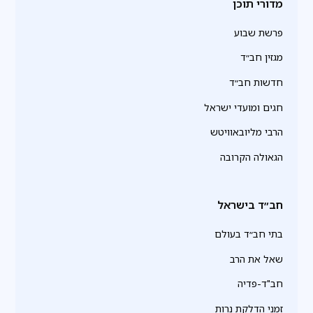
מדורי תוכן
פרשת שבוע
מגזין חב״ד
חדשות חב״ד
חגים ומועדי ישראל
הרבי מליובאוויטש
הגאולה הקרובה
חב״ד בישראל
בתי חב״ד בעולם
שאל את הרב
חב"ד-פדיה
זמני הדלקת נרות