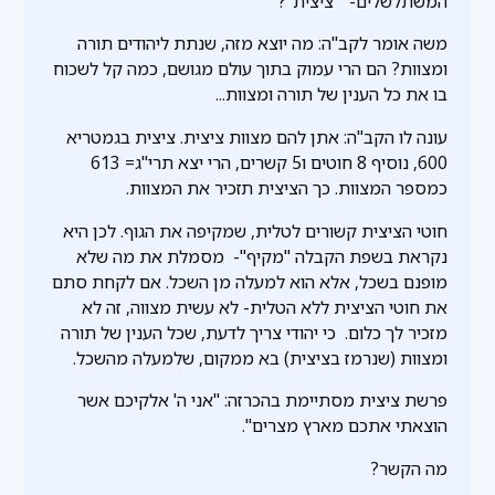
המשתלשלים- " ציצית"?
משה אומר לקב"ה: מה יוצא מזה, שנתת ליהודים תורה
ומצוות? הם הרי עמוק בתוך עולם מגושם, כמה קל לשכוח
בו את כל הענין של תורה ומצוות...
עונה לו הקב"ה: אתן להם מצוות ציצית. ציצית בגמטריא
600, נוסיף 8 חוטים ו5 קשרים, הרי יצא תרי"ג= 613
כמספר המצוות. כך הציצית תזכיר את המצוות.
חוטי הציצית קשורים לטלית, שמקיפה את הגוף. לכן היא
נקראת בשפת הקבלה "מקיף"- מסמלת את מה שלא
מופנם בשכל, אלא הוא למעלה מן השכל. אם לקחת סתם
את חוטי הציצית ללא הטלית- לא עשית מצווה, זה לא
מזכיר לך כלום. כי יהודי צריך לדעת, שכל הענין של תורה
ומצוות (שנרמז בציצית) בא ממקום, שלמעלה מהשכל.
פרשת ציצית מסתיימת בהכרזה: "אני ה' אלקיכם אשר
הוצאתי אתכם מארץ מצרים".
מה הקשר?