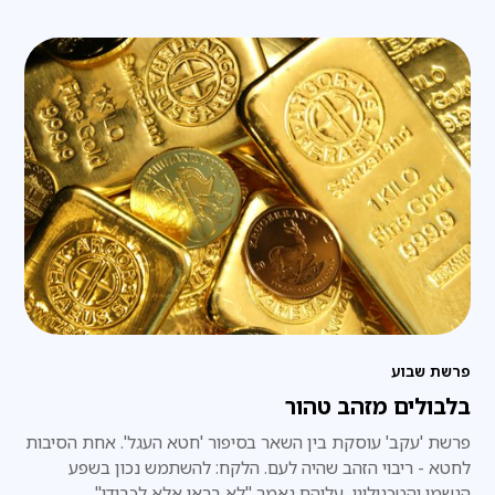
הוא היה גדול יותר והתקיים יותר שנים.
פרשת שבוע
בלבולים מזהב טהור
פרשת 'עקב' עוסקת בין השאר בסיפור 'חטא העגל'. אחת הסיבות
לחטא - ריבוי הזהב שהיה לעם. הלקח: להשתמש נכון בשפע
הגשמי והטכנולוגי, עליהם נאמר "לא בראו אלא לכבודו".