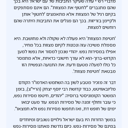
מדברי רש"י עולה שעיקר החביבות של עם ישראל היא בכך
שהם מתגברים "לחטוף את המצוות". הם אינם מסתפקים
בקיום רגיל של המצוות אלא מתאמצים 'לחטוף' אותן
ולקיימן בזריזות. בכך הם מגלים את החביבות היתרה שהם
רוחשים למצוות.
'חטיפת המצוות' היא פעולה לא שקולה ולא מחושבת. היא
מסמלת משיכה עזה ונכונות לקיום מצוות בכל מחיר,
אפילו במסירות נפש. יהודי שנכון למסור את נפשו למען
הקדוש-ברוך-הוא לא עורך חישובי כדאיות, אלא מתמסר
כל כולו למעלה מטעם ודעת. את התנועה הנפשית הזו
מבטאת 'חטיפת מצוות'.
דבר זה מזכיר מטבע לשון בה השתמש האדמו"ר הקודם
מליובאוויטש, כבוד קדושת רבי יוסף יצחק (הריי"צ), בזמן
המשטר הקומוניסטי ברוסיה: "יהודים, חיטפו מסירות נפש,
כי עובר וחולף זמנה של מסירות הנפש. עוד מעט יבואו
ימים של חופש דת, ואז תחפשו מסירות נפש ולא תמצאו".
במשך הדורות היו בעם ישראל גילויים נשגבים ומיוחדים
במינם של מסירות-נפש. כיום נדרשת מאתנו מסירות-נפש