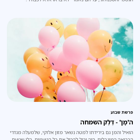
פרשת שבוע
ה'מָן' - דֶלֶק השמחה
הואיל והמן גם בירידתו למטה נשאר מזון אלוקי, שלמעלה מגדרי
הבריאה המוגבלים, היה יכול להכיל את כל הטעמים, בלי שטעם