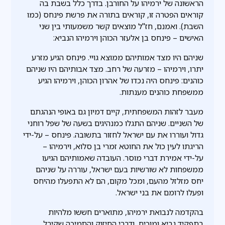
הראשונה של ירמיהו על החורבן. בדרך כלל בשבת בה
קוראים הפטרה זו, קוראים בתורה את פרשת פינחס (כמו
השבת). ואמנם, חז"ל מוצאים קשר משמעותי בין שני
האישים – פינחס בן אלעזר הכוהן וירמיהו הנביא:
שניהם היו מצד אמותיהם ממוצא גויי. פינחס הגיע מזרע
יתרו, וירמיהו – מזרעה של רחב. מצד אבותיהם היו שניהם
כוהנים: פינחס היה נכדו של אהרון הכוהן, וירמיהו הגיע
ממשפחת כוהנים מענתות.
מעבר לזהות המשפחתית, קיים דמיון גם באופי הנהגתם
של השניים. שניהם התגלו כמנהיגים בשעה של שפל רוחני
גדול ועוררו את עם ישראל לחזור בתשובה. פינחס – על-ידי
הריגתו לעין כול את החוטא זמרי בן סלוא, וירמיהו –
על-ידי אמירת דברי מוסר. העובדה שאמותיהם הגיעו
ממשפחות לא שורשיות בעם ישראל, עוררה על שניהם
יחס מזלזל מהעם, ומכל מקום, הם לא התפעלו מהיחס
ופעלו לרומם את בני ישראל.
בהקדמה לנבואת ירמיהו, מתוארים חששו מלהיות
בתפקיד נביא ומוכיח, ודברי החיזוק והתמיכה שקיבל