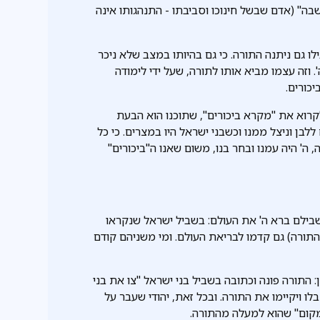
נשבה" (אדם שבשל חינוכו וסביבתו - התנהגותו אינה
ו גם ניתנה התורה. כי גם בהיותו במצב שלא ניכר
 וזה עצמו מביא אותו לתורה, שעל ידי לימודה
כורים.
קרוא את "מקרא ביכורים", שתוכנו הוא הבעת
לבן וניצל ממנו וכשבני ישראל היו במצרים. כי כל
, ה' היה עמנו ובחר בנו, משום שאנו ה"ביכורים"
ה פותחת התורה, רמוזות 2 הסיבות בשבילם ברא ה' את העולם: בשביל ישראל שנקראו
תורה) גם קדמו לבריאת העולם. ומי משניהם קודם
: התורה פונה וכתובה בשביל בני ישראל "צו את בני
לו ויקיימו את התורה. ובכל זאת, יהודי שעבר על
"מקום" שהוא למעלה מהתורה.