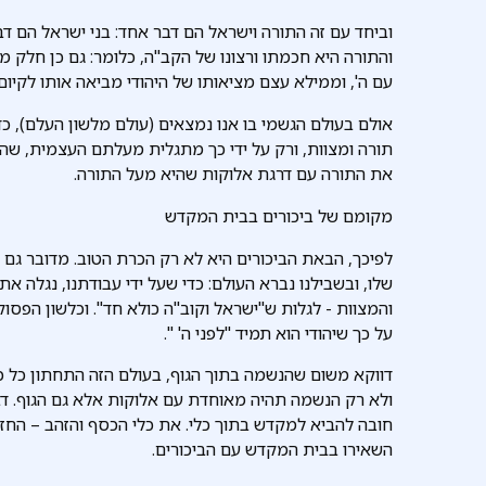
וביחד עם זה התורה וישראל הם דבר אחד: בני ישראל הם דב
והתורה היא חכמתו ורצונו של הקב"ה, כלומר: גם כן חלק ממ
עם ה', וממילא עצם מציאותו של היהודי מביאה אותו לקיום
אולם בעולם הגשמי בו אנו נמצאים (עולם מלשון העלם), 
תורה ומצוות, ורק על ידי כך מתגלית מעלתם העצמית, שהי
את התורה עם דרגת אלוקות שהיא מעל התורה.
מקומם של ביכורים בבית המקדש
לפיכך, הבאת הביכורים היא לא רק הכרת הטוב. מדובר גם ב
שלו, ובשבילנו נברא העולם: כדי שעל ידי עבודתנו, נגלה את
והמצוות - לגלות ש"ישראל וקוב"ה כולא חד". וכלשון הפסוק
על כך שיהודי הוא תמיד "לפני ה' ".
דווקא משום שהנשמה בתוך הגוף, בעולם הזה התחתון כל כך,
ולא רק הנשמה תהיה מאוחדת עם אלוקות אלא גם הגוף. דבר
חובה להביא למקדש בתוך כלי. את כלי הכסף והזהב – החזי
השאירו בבית המקדש עם הביכורים.