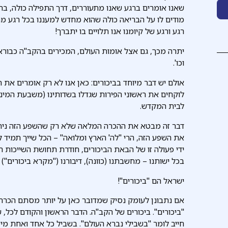
שאנו אומרים ברגע שאנו מתעוררים, דרך התפילה כולה, ברכת
מודים לו על הבריאה כולה שהוא מחדש למעננו בכל רגע מחד
רגע ורגע של קיומנו אנו תלויים בו יתברך!
יתרה מכך, גם אצל אומות העולם, המכירים בהקב"ה כבורא 
וכו'.
אולם יש דבר מיוחד בביכורים: כאן אנו לא רק אומרים את
לוקחים את ראשוני הפירות שגדלו בשדותינו (משבעת המיני
לבית המקדש.
דבר זה מבטא את ההכרה המלאה שלא רק שהשפע הזה ניתן 
את השפע הזה, הרי "לה' הארץ ומלואה" – הכל שייך תמיד ל
ידי פעולה זו של הבאת הביכורים, חודרת תחושת השייכות 
בכל ישותנו – מחשבתנו (כוונה), דיבורנו ("מקרא ביכורים") ו
ישראל הם "ביכורים"!
אם נתבונן לעומק נסיק שמדובר כאן על יותר מסתם הכרת הט
"ביכורים". ביכורים של הקב"ה. הדבר הראשון והקודם לכל,
חייב לומר "בשבילי נברא העולם". בשביל כל אחד ואחת מישרא