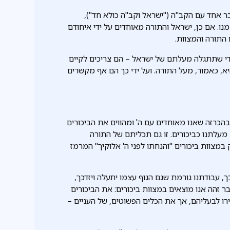
ר אחד עם הקב"ה ("ישראל וקב"ה כולא חד"),
נו. אם כן, ישראל והתורה מאוחדים על ידי איחודם
 התורה והמצוות.
כדי שתתגלה מעלתם של ישראל – הם צריכים לקיים
א, כאמור, מעל התורה. ועל ידי כך הם אף מקשרים
הכרזה שאנו מאוחדים עם ה' ומהווים את הביכורים
 מעלתנו כביכורים. זו גם תכליתם של התורה
 במצוות ביכורים "והנחתו לפני ה' אלוקיך" המרמז
 עבודתנו גורמת שגם הגוף עצמו יתעלה ויזדכך,
 זהה אנו מוצאים במצוות ביכורים: את הביכורים
רו לבעליהם, אך את הכלים הפשוטים, של העניים –