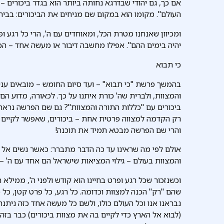
אם כך, גם יהודי שבדרגא נחותה ביותר הוא בגדר ביכורים –
העולם". מקומו הוא במקום שם מניחים את הביכורים: בבי
ומכיוון שאנחנו מטרת הכל, ומאוחדים עם ה', הרי כל רגע ופר
יהיה בימים ההם". אפילו מחשבה דיבור או מעשה אחד – הכל 
כי תבוא
בהמשך פרשת "כי תבוא" – ועד סיום החומש – מובאים עני
והמצוות, ולברית שה' כורת איתנו על כך. לכאורה, מדוע
ביכורים עם "כללות התורה והמצוות"? גם שם הפרשה נראה 
רק הקדמה למצווה פרטית אחת – ביכורים, שאפשר לקיים
והרי שם הפרשה מבטא תמיד את תוכנה!
אולם לפי מה שראינו עד כה הדבר מתברר: כאשר נשים אל לי
והמצוות בעולם – גילוי המציאות שישראל הם אחד עם ה' –
וכשנזכור שכל רגע ופרט בחיינו הוא קודש ולפני ה', ממיל
שהם "רק" הכנה למצוות וכדומה. כל רגע, כל פרט קטן, כ
נבראנו אנו וכל העולם כולו, ולשם כל מעשה אחד כזה נית
(לבוא אל הארץ כדי לקיים בה את מצוות ביכורים) כבר בזה