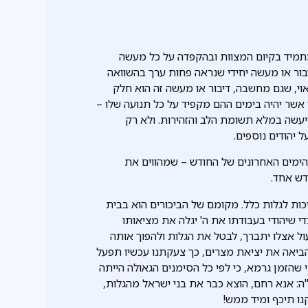
מתמיד בקיום המצוות ובהקפדה על כל מעשה
בור או מעשה יחידי שנראה פחות ערך בהשוואה
וי, שגם מחשבה, דיבור או מעשה זה הוא חלק
 אשר יהיה בימים ההם מקפיד על כל תנועה שלו –
ייעשה במלא תשומת הלב והזהירות. ולא רק
 יהודים נוספים.
 זה נעשה עוד יותר בתשומת לב כאשר אנו מצויים ב-12 הימים האחרונים של החודש – שמהווים את
יכות לגלות כלל. מקומם של הביכורים הוא בבית
י שיהודי בעבודתו את ה' יגלה את מציאותו
עול אצלו יתברך, לבטל את הגלות ולהפוך אותה
הביאה את יציאת מצרים, כך צעקתנו עכשיו תפעל
י שהזמן גרמא, כי לפי כל הסימנים הגאולה הייתה
"ה: אנא רחם, הוצא כבר את בני ישראל מהגלות,
ו תיכף ומיד ממש!