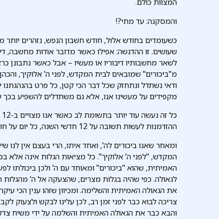
המצוות כולם.
והמסקנה: עד מתי?!
כשעומדים בחודש אלול, חודש חשבון הנפש, נזהרים יותר 
שעושים. זו ההדגשה: אפילו כאשר מדובר אודות מחשבה, די
לשאר מחשבותיו דיבוריו או מעשיו – אבל כאשר נתבונן כרא
מ"ביכורים" שמובאים לבית המקדש, לפני ה' אלוקיך, והכהן
ודאי נשתדל ונתחזק שכל דבר הכי קטן, כל פרט בהנהגתנו 
מקפידים על מעשינו אנו, אלא גם משתדלים להשפיע בכך על
כל
ההזדמנות לעשות תשובה על 12 חדשי השנה, כל יום על חודש אחד.
ומאחר שאנו ביכורים לה', ואחד איתו, הרי בעצם אין לנו שי
המקדש, "לפני ה' אלוקיך". כל מציאות הגלות אינה אלא בכד
האמיתית, שהוא "ביכורים" ומאוחד עם ה' ולכן ביכולתו לפ
לגאולה. כפי שהיה בגלות מצרים, שהצעקה אל ה' מהגלות 
את הגאולה האמיתית והשלימה. ומכיוון שזהו ענין הכי עיקר
צריכה לבוא כבר לפני זמן רב, לכן עלינו לבקש ולצעוק לקב
והבא כבר את הגאולה האמיתית והשלמה על ידי משיח צדקנ