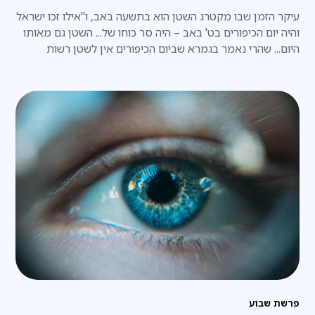
עיקר הזמן שבו מקטרג השטן הוא בתשעה באב, ו"אילו זכו ישראל
והיה יום הכיפורים בט' באב – היה סר כוחו של... השטן גם מאותו
היום... שהרי נאמר בגמרא שביום הכיפורים אין לשטן רשות
לקטרג. ונמצא שלא היה היצר הרע מוצא ידיו ורגליו לקטרג
ולהחריב את בית המקדש
פרשת שבוע