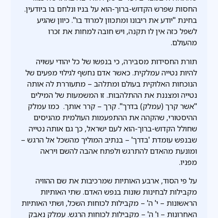
החסות שפרש הקדוש-ברוך-הוא על בניו ונלחם בו ביודעין.
בחינת "יודע את ריבונו ומתכוון למרוד בו". כיוון שהגיע
לשפל כזה אין לו תקנה, ויש חובה למחות את זכרו
מהעולם.
תורת החסידות מסבירה, כי בנפשו של כל יהודי עשויה
להיות נטייה עמלקית. כאשר אדם נחשף לגילוי מפעים של
הנוכחות האלוקית בעולם ומתלהב – מתעוררת לה אותה
נטייה ומצננת את ההתלהבות. זו המשמעות של המילים
"אשר קרך (עמלק) בדרך". קרך – קרר אותך. כמו עמלק
ההיסטורי, שהקהה את ההתפעמות העולמית מהניסים
שחולל הקדוש-ברוך-הוא לעם ישראל, כך גם אותה נטייה
שבנפש עומדת 'בדרך' – בנתיב המוליך מהשכל אל הרגש –
ומונעת מהאדם להתרגש ולפתח אהבה להשם ויראה
מפניו.
על פי הסוד, ארבע האותיות שמרכיבות את שם ההוויה
מקבילות לבחינות שונות בנפש האדם. שתי האותיות
הראשונות – י' ה' – מקבילות לכוחות השכל, ושתי האותיות
האחרונות – ו' ה' – מקבילות לכוחות הרגש. עמלק נאבק