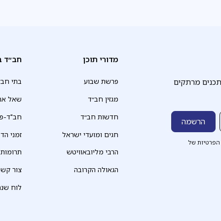
מדורי תוכן
חב״ד ב
תכנים מרתקים
פרשת שבוע
בתי חב״
מגזין חב״ד
שאל את
חדשות חב״ד
חב"ד-פד
חגים ומועדי ישראל
זמני הד
הפרטיות של
הרבי מליובאוויטש
תרומות
הגאולה הקרובה
צור קשר
לוח שנה