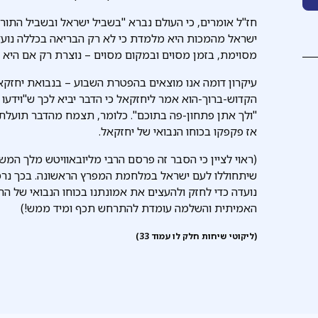
חז"ל אומרים, כי העולם נברא "בשביל ישראל ובשביל התו
ישראל מהמכות היא מלמדת כי לא רק הבריאה בכללה נועד
מסוימת, בזמן מסוים ובמקום מסוים – נוצרת רק אם היא מ
עיקרון דומה אנו מוצאים בהפטרת השבוע – בנבואת יחזקאל
הקדוש-ברוך-הוא אמר ליחזקאל כי הדבר יביא לכך ש"וידעו כל
"ולך אתן פתחון-פה בתוכם". כלומר, תצמח מהדבר תועל
אז פקפקו בכוחו הנבואי של יחזקאל.
(ראוי לציין כי הסבר זה פרסם הרבי מליובאוויטש מלך המ
שיתחוללו לעם ישראל במלחמת המפרץ הראשונה. בכך נרמ
נועדה כדי לחזק ולהעצים את אמונתנו בכוחו הנבואי של הרבי
האמיתית והשלמה עומדת להתרחש תכף ומיד ממש!)
(ליקוטי שיחות חלק לו עמוד 33)