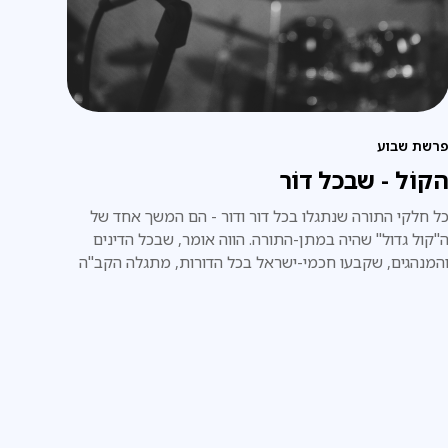
רשת שבוע
קוֹל - שבכל דוֹר
ל חלקי התורה שנתגלו בכל דור ודור - הם המשך אחד של
"קול גדול" שהיה במתן-התורה. הווה אומר, שבכל הדינים
המנהגים, שקבעו חכמי-ישראל בכל הדורות, מתגלה הקב"ה
עצמו, וכאילו הוא עצמו אמרם באופן ישיר, ממש כפי שהיה
מעמד הר-סיני.