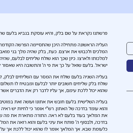
פרשתנו נקראת על שם בלק, והיא עוסקת בנביא בלעם שהיה 
העליה הראשונה מתחילה היכן שהתסיימה הפרשה הקודמת 
המלכים ולכבוש את ארצם. כעת, בלק שהיה מלך בני מואב
למלכותו ולארצו. כיון שכך הוא שולח שליחים לבלעם, שהיה 
ישראל. בלעם שואל על כך את פי ה' והתשובה היא שאסור ל
בעליה השניה בלעם שולח את המסר עם השליחים לבלק, לפי
שולח בלק שליחים חשובים יותר לבלעם ומבטיח לו תשלום הג
שהוא יכול ללכת עימם, אך עליו לדבר רק את הדברים אשר ה'
בעליה השלישית בלעם חובש את אתונו ועושה זאת במוטיביצ
והוא עומד בדרכה של האתון. רש"י אומר כי לחיות יש ראיה 
את המלאך בעוד בלעם לא ראה. התורה מתארת את מה שע
בדרכה, ולבסוף ה' פותח את עיני בלעם והוא רואה את המלא
כלעומת שבא. אך המלאך אומר לו שהוא יכול ללכת אך עליו 