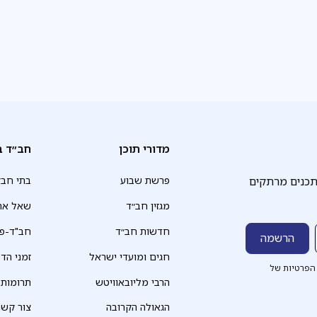
מדורי תוכן
חב״ד ב
תכנים מרתקים
פרשת שבוע
בתי חב״
מגזין חב״ד
שאל את
חדשות חב״ד
חב"ד-פד
חגים ומועדי ישראל
זמני הד
הפרטיות של
הרבי מליובאוויטש
תרומות
הגאולה הקרובה
צור קשר