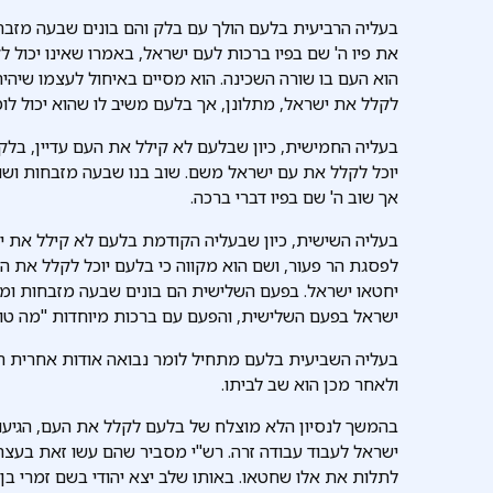
בעליה הרביעית בלעם הולך עם בלק והם בונים שבעה מזבחו
את פיו ה' שם בפיו ברכות לעם ישראל, באמרו שאינו יכול 
הוא העם בו שורה השכינה. הוא מסיים באיחול לעצמו שיהי
לקלל את ישראל, מתלונן, אך בלעם משיב לו שהוא יכול לומ
בעליה החמישית, כיון שבלעם לא קילל את העם עדיין, בל
יוכל לקלל את עם ישראל משם. שוב בנו שבעה מזבחות ושו
אך שוב ה' שם בפיו דברי ברכה.
בעליה השישית, כיון שבעליה הקודמת בלעם לא קילל את י
לפסגת הר פעור, ושם הוא מקווה כי בלעם יוכל לקלל את הע
יחטאו ישראל. בפעם השלישית הם בונים שבעה מזבחות ומק
ישראל בפעם השלישית, והפעם עם ברכות מיוחדות "מה טובו
בעליה השביעית בלעם מתחיל לומר נבואה אודות אחרית הי
ולאחר מכן הוא שב לביתו.
בהמשך לנסיון הלא מוצלח של בלעם לקלל את העם, הגיעו 
ישראל לעבוד עבודה זרה. רש"י מסביר שהם עשו זאת בעצת
לתלות את אלו שחטאו. באותו שלב יצא יהודי בשם זמרי ב